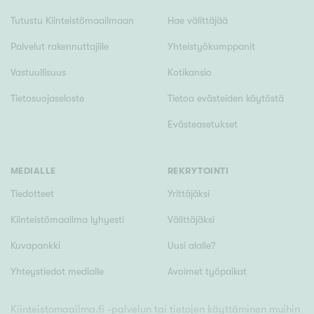
Tutustu Kiinteistömaailmaan
Hae välittäjää
Palvelut rakennuttajille
Yhteistyökumppanit
Vastuullisuus
Kotikansio
Tietosuojaseloste
Tietoa evästeiden käytöstä
Evästeasetukset
MEDIALLE
REKRYTOINTI
Tiedotteet
Yrittäjäksi
Kiinteistömaailma lyhyesti
Välittäjäksi
Kuvapankki
Uusi alalle?
Yhteystiedot medialle
Avoimet työpaikat
Kiinteistomaailma.fi -palvelun tai tietojen käyttäminen muihin