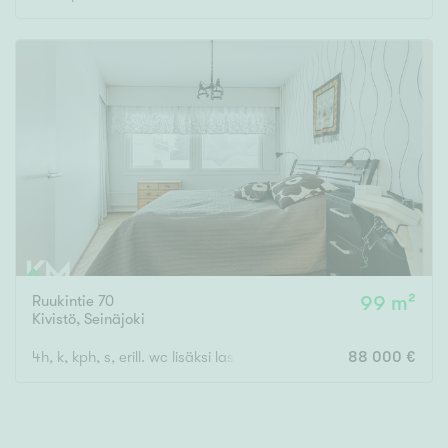
Rakennusvuosi
Uudiskohteet
Vain uudiskohteet
Ei uudiskohteita
Arvokohteet
Ruukintie 70
99 m²
Kivistö
,
Seinäjoki
Vain arvokohteet
Ei arvokohteita
4h, k, kph, s, erill. wc lisäksi lasitettu parveke
88 000 €
Kunto
Hyvä