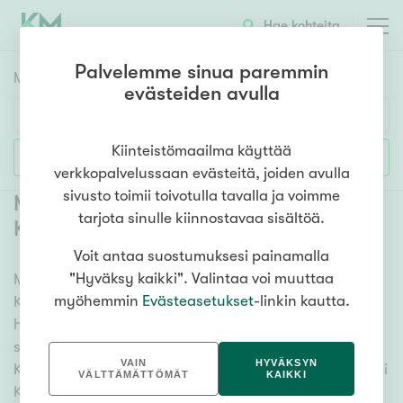
Hae kohteita
Palvelemme sinua paremmin
Myyntikohteet
HAE
evästeiden avulla
Huoneluku
Kiinteistömaailma käyttää
Lisää hakuehtoja
verkkopalvelussaan evästeitä, joiden avulla
1h
2h
3h
4h
5h+
sivusto toimii toivotulla tavalla ja voimme
Myytävät kerrostaloasunnot Seinäjoki
tarjota sinulle kiinnostavaa sisältöä.
Kivistö
(
2
)
Voit antaa suostumuksesi painamalla
Asuntotyyppi
"Hyväksy kaikki". Valintaa voi muuttaa
Meiltä löydät myytävät kerrostaloasunnot Seinäjoki
Kerros-/luhtitalo
myöhemmin
Evästeasetukset
-linkin kautta.
Kivistö kattavasti ja helposti. Kätevän
Rivitalo/paritalo
hakutyökalumme avulla löydät unelmiesi kodin, oli
Omakoti-/erillistalo
sitten tähtäimessä sauna, parveke tai merinäköala.
VAIN
HYVÄKSYN
Katso alta kaikki myytävät kerrostaloasunnot Seinäjoki
Maa- tai metsätila
VÄLTTÄMÄTTÖMÄT
KAIKKI
Kivistö ja valitse itsellesi mieleinen! Tutustu myös