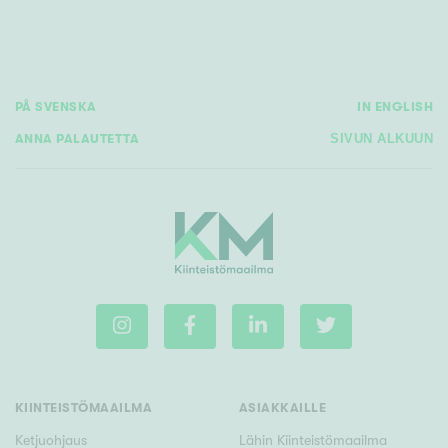
Tyydyttävä
Välttävä
Ominaisuudet
PÅ SVENSKA
IN ENGLISH
Hissi
ANNA PALAUTETTA
SIVUN ALKUUN
Järvi- tai merinäköala
Maalämpö
Oma ranta
Oma sauna
Parveke
Senioriasunto
KIINTEISTÖMAAILMA
ASIAKKAILLE
Ketjuohjaus
Lähin Kiinteistömaailma