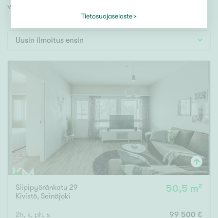
Tontti
videoesittelyihimme!
Vapaa-ajan asunto
Tietosuojaseloste
Toimitila
Uusin ilmoitus ensin
Autotalli
Muut
Hinta
000
000 €
Pinta-ala
Asuinpinta-ala
Kokonaispinta-ala
Siipipyöränkatu 29
50,5 m²
Kivistö
,
Seinäjoki
m²
2h, k, ph, s
99 500 €