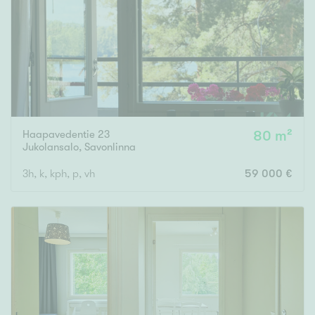
Tyydyttävä
Välttävä
Ominaisuudet
Hissi
Järvi- tai merinäköala
Haapavedentie 23
80 m²
Maalämpö
Jukolansalo
,
Savonlinna
Oma ranta
3h, k, kph, p, vh
59 000 €
Oma sauna
Parveke
Senioriasunto