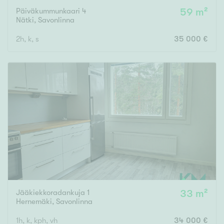
Päiväkummunkaari 4
59 m²
Nätki
,
Savonlinna
2h, k, s
35 000 €
Jääkiekkoradankuja 1
33 m²
Hernemäki
,
Savonlinna
1h, k, kph, vh
34 000 €