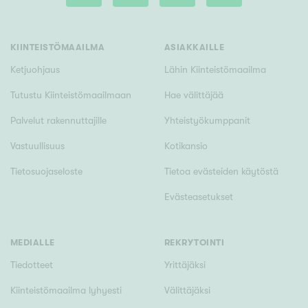
KIINTEISTÖMAAILMA
ASIAKKAILLE
Ketjuohjaus
Lähin Kiinteistömaailma
Tutustu Kiinteistömaailmaan
Hae välittäjää
Palvelut rakennuttajille
Yhteistyökumppanit
Vastuullisuus
Kotikansio
Tietosuojaseloste
Tietoa evästeiden käytöstä
Evästeasetukset
MEDIALLE
REKRYTOINTI
Tiedotteet
Yrittäjäksi
Kiinteistömaailma lyhyesti
Välittäjäksi