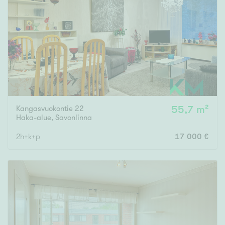
Kangasvuokontie 22
55,7 m²
Haka-alue
,
Savonlinna
2h+k+p
17 000 €