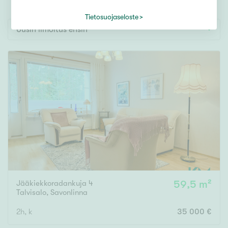
Tontti
Vapaa-ajan asunto
Tietosuojaseloste
Uusin ilmoitus ensin
Toimitila
Autotalli
Muut
Hinta
000
000 €
Pinta-ala
Jääkiekkoradankuja 4
59,5 m²
Asuinpinta-ala
Kokonaispinta-ala
Talvisalo
,
Savonlinna
2h, k
35 000 €
m²