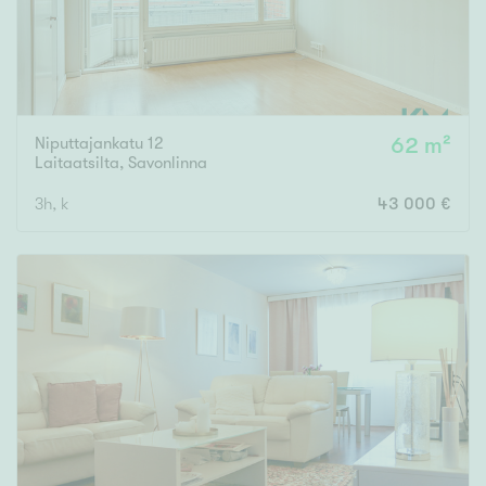
Niputtajankatu 12
62 m²
Laitaatsilta
,
Savonlinna
3h, k
43 000 €