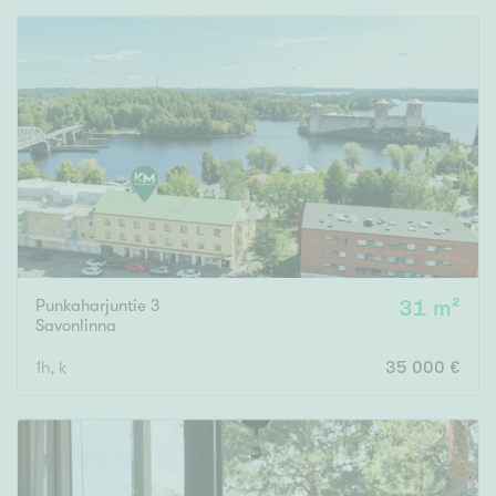
Rakennusvuosi
Uudiskohteet
Vain uudiskohteet
Ei uudiskohteita
Punkaharjuntie 3
31 m²
Arvokohteet
Savonlinna
Vain arvokohteet
Ei arvokohteita
1h, k
35 000 €
Kunto
Hyvä