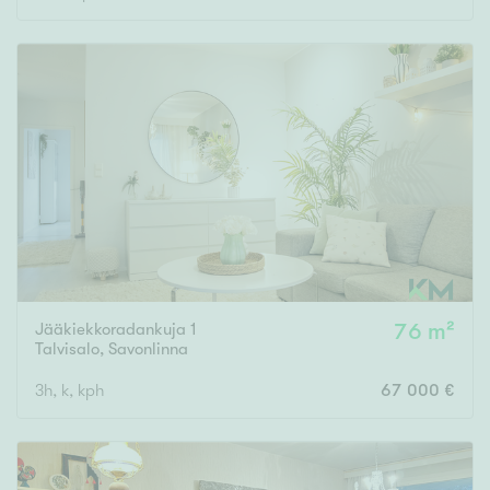
Jääkiekkoradankuja 1
76 m²
Talvisalo
,
Savonlinna
3h, k, kph
67 000 €