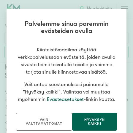
Hae kohteita
Palvelemme sinua paremmin
Myyntikohteet
HAE
evästeiden avulla
Huoneluku
Kiinteistömaailma käyttää
Lisää hakuehtoja
verkkopalvelussaan evästeitä, joiden avulla
1h
2h
3h
4h
5h+
sivusto toimii toivotulla tavalla ja voimme
Myytävät kerrostaloasunnot
tarjota sinulle kiinnostavaa sisältöä.
Savonlinna
(
11
)
Voit antaa suostumuksesi painamalla
Asuntotyyppi
"Hyväksy kaikki". Valintaa voi muuttaa
Meiltä löydät myytävät kerrostaloasunnot Savonlinna
Kerros-/luhtitalo
myöhemmin
Evästeasetukset
-linkin kautta.
kattavasti ja helposti. Kätevän hakutyökalumme avulla
Rivitalo/paritalo
löydät unelmiesi kodin, oli sitten tähtäimessä sauna,
Omakoti-/erillistalo
parveke tai merinäköala. Katso alta kaikki myytävät
VAIN
HYVÄKSYN
kerrostaloasunnot Savonlinna ja valitse itsellesi
Maa- tai metsätila
VÄLTTÄMÄTTÖMÄT
KAIKKI
mieleinen! Tutustu myös videoesittelyihimme!