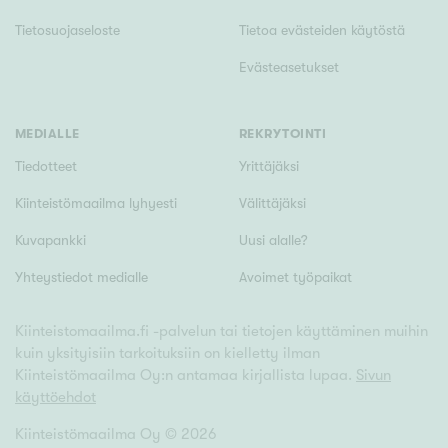
Tietosuojaseloste
Tietoa evästeiden käytöstä
Evästeasetukset
MEDIALLE
REKRYTOINTI
Tiedotteet
Yrittäjäksi
Kiinteistömaailma lyhyesti
Välittäjäksi
Kuvapankki
Uusi alalle?
Yhteystiedot medialle
Avoimet työpaikat
Kiinteistomaailma.fi -palvelun tai tietojen käyttäminen muihin
kuin yksityisiin tarkoituksiin on kielletty ilman
Kiinteistömaailma Oy:n antamaa kirjallista lupaa.
Sivun
käyttöehdot
Kiinteistömaailma Oy ©
2026