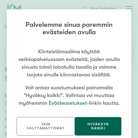
Hae kohteita
Palvelemme sinua paremmin
Myyntikohteet
HAE
evästeiden avulla
Huoneluku
Kiinteistömaailma käyttää
Lisää hakuehtoja
verkkopalvelussaan evästeitä, joiden avulla
1h
2h
3h
4h
5h+
sivusto toimii toivotulla tavalla ja voimme
Myytävät kerrostaloasunnot Pirkkala
tarjota sinulle kiinnostavaa sisältöä.
Solja
(
3
)
Voit antaa suostumuksesi painamalla
Asuntotyyppi
"Hyväksy kaikki". Valintaa voi muuttaa
Meiltä löydät myytävät kerrostaloasunnot Pirkkala
Kerros-/luhtitalo
myöhemmin
Evästeasetukset
-linkin kautta.
Solja kattavasti ja helposti. Kätevän hakutyökalumme
Rivitalo/paritalo
avulla löydät unelmiesi kodin, oli sitten tähtäimessä
Omakoti-/erillistalo
sauna, parveke tai merinäköala. Katso alta kaikki
VAIN
HYVÄKSYN
myytävät kerrostaloasunnot Pirkkala Solja ja valitse
Maa- tai metsätila
VÄLTTÄMÄTTÖMÄT
KAIKKI
itsellesi mieleinen! Tutustu myös videoesittelyihimme!