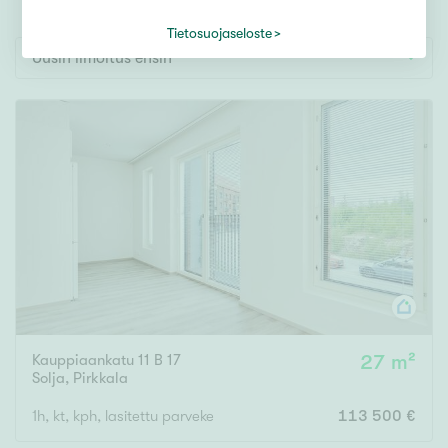
Tontti
Vapaa-ajan asunto
Tietosuojaseloste
Uusin ilmoitus ensin
Toimitila
Autotalli
Muut
Hinta
000
000 €
Pinta-ala
Kauppiaankatu 11 B 17
27 m²
Asuinpinta-ala
Kokonaispinta-ala
Solja
,
Pirkkala
1h, kt, kph, lasitettu parveke
113 500 €
m²