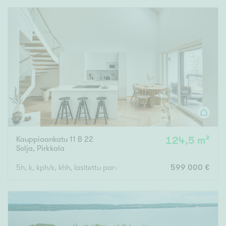
Rakennusvuosi
Uudiskohteet
Vain uudiskohteet
Ei uudiskohteita
Kauppiaankatu 11 B 22
124,5 m²
Arvokohteet
Solja
,
Pirkkala
Vain arvokohteet
Ei arvokohteita
5h, k, kph/s, khh, lasitettu parveke ja ranskal. parveke
599 000 €
Kunto
Hyvä