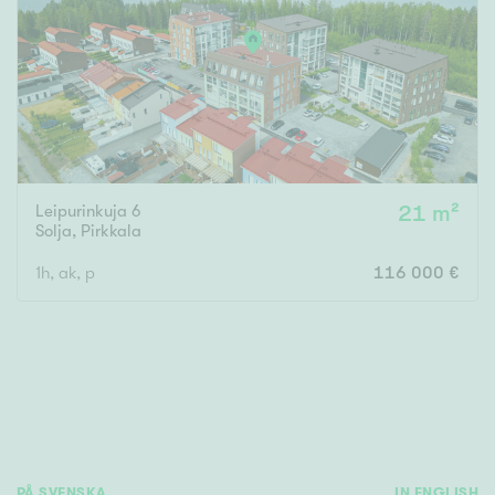
Tyydyttävä
Välttävä
Ominaisuudet
Hissi
Järvi- tai merinäköala
Leipurinkuja 6
21 m²
Maalämpö
Solja
,
Pirkkala
Oma ranta
1h, ak, p
116 000 €
Oma sauna
Parveke
Senioriasunto
PÅ SVENSKA
IN ENGLISH