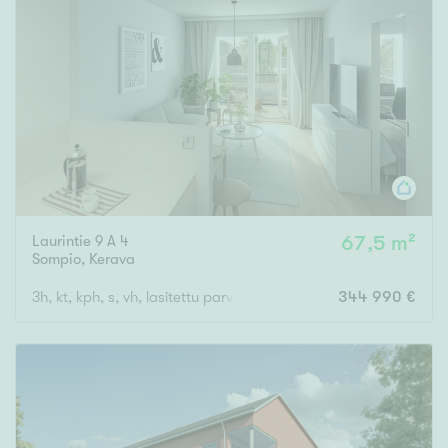
Laurintie 9 A 4
67,5 m²
Sompio
,
Kerava
3h, kt, kph, s, vh, lasitettu parveke
344 990 €