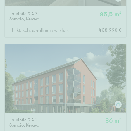
Laurintie 9 A 7
85,5 m²
Sompio
,
Kerava
4h, kt, kph, s, erillinen wc, vh, lasitettu parveke
438 990 €
Laurintie 9 A 1
86 m²
Sompio
,
Kerava