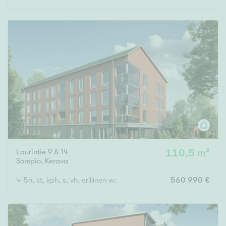
Rakennusvuosi
Uudiskohteet
Vain uudiskohteet
Ei uudiskohteita
Arvokohteet
Laurintie 9 A 14
110,5 m²
Sompio
,
Kerava
Vain arvokohteet
Ei arvokohteita
4-5h, kt, kph, s, vh, erillinen wc, lasitettu parveke
560 990 €
Kunto
Hyvä