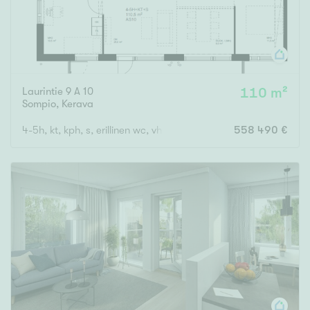
Laurintie 9 A 10
110 m²
Sompio
,
Kerava
4-5h, kt, kph, s, erillinen wc, vh, lasitettu parveke
558 490 €