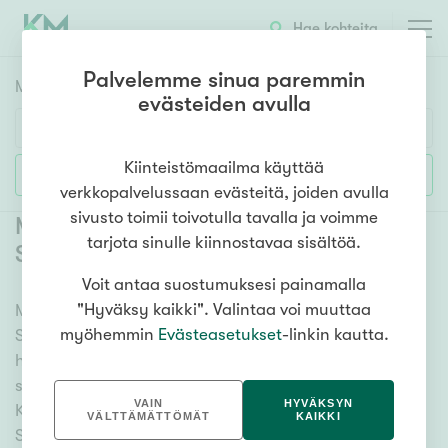
Hae kohteita
Palvelemme sinua paremmin
Myyntikohteet
HAE
evästeiden avulla
Huoneluku
Kiinteistömaailma käyttää
Lisää hakuehtoja
verkkopalvelussaan evästeitä, joiden avulla
1h
2h
3h
4h
5h+
sivusto toimii toivotulla tavalla ja voimme
Myytävät kerrostaloasunnot Kerava
tarjota sinulle kiinnostavaa sisältöä.
Sompio
(
13
)
Voit antaa suostumuksesi painamalla
Asuntotyyppi
"Hyväksy kaikki". Valintaa voi muuttaa
Meiltä löydät myytävät kerrostaloasunnot Kerava
Kerros-/luhtitalo
myöhemmin
Evästeasetukset
-linkin kautta.
Sompio kattavasti ja helposti. Kätevän
Rivitalo/paritalo
hakutyökalumme avulla löydät unelmiesi kodin, oli
Omakoti-/erillistalo
sitten tähtäimessä sauna, parveke tai merinäköala.
VAIN
HYVÄKSYN
Katso alta kaikki myytävät kerrostaloasunnot Kerava
Maa- tai metsätila
VÄLTTÄMÄTTÖMÄT
KAIKKI
Sompio ja valitse itsellesi mieleinen! Tutustu myös