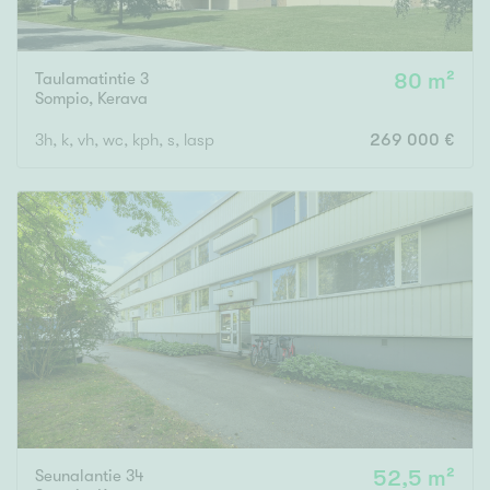
Taulamatintie 3
80 m²
Sompio
,
Kerava
3h, k, vh, wc, kph, s, lasp
269 000 €
Seunalantie 34
52,5 m²