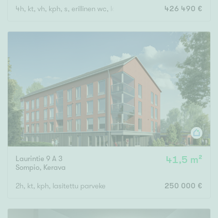
4h, kt, vh, kph, s, erillinen wc, lasitettu parveke
426 490 €
Laurintie 9 A 3
41,5 m²
Sompio
,
Kerava
2h, kt, kph, lasitettu parveke
250 000 €