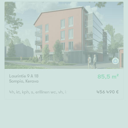
Laurintie 9 A 18
85,5 m²
Sompio
,
Kerava
4h, kt, kph, s, erillinen wc, vh, lasitettu parveke
456 490 €