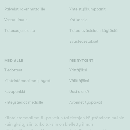
Palvelut rakennuttajille
Yhteistyökumppanit
Vastuullisuus
Kotikansio
Tietosuojaseloste
Tietoa evästeiden käytöstä
Evästeasetukset
MEDIALLE
REKRYTOINTI
Tiedotteet
Yrittäjäksi
Kiinteistömaailma lyhyesti
Välittäjäksi
Kuvapankki
Uusi alalle?
Yhteystiedot medialle
Avoimet työpaikat
Kiinteistomaailma.fi -palvelun tai tietojen käyttäminen muihin
kuin yksityisiin tarkoituksiin on kielletty ilman