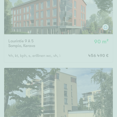
Laurintie 9 A 5
90 m²
Sompio
,
Kerava
4h, kt, kph, s, erillinen wc, vh, lasitettu parveke
456 490 €