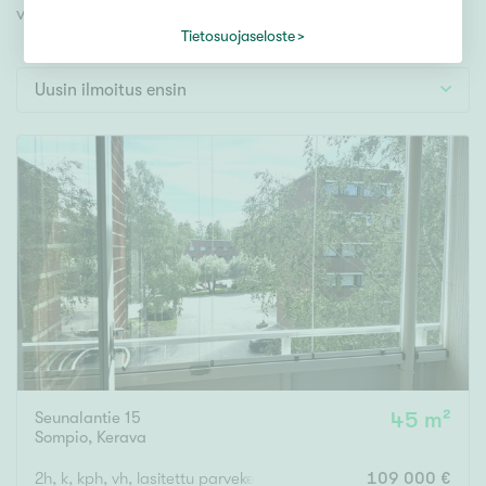
Tontti
videoesittelyihimme!
Vapaa-ajan asunto
Tietosuojaseloste
Toimitila
Uusin ilmoitus ensin
Autotalli
Muut
Hinta
000
000 €
Pinta-ala
Asuinpinta-ala
Kokonaispinta-ala
Seunalantie 15
45 m²
Sompio
,
Kerava
m²
2h, k, kph, vh, lasitettu parveke
109 000 €