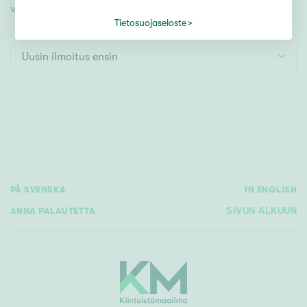
Tontti
videoesittelyihimme!
Vapaa-ajan asunto
Tietosuojaseloste
Toimitila
Uusin ilmoitus ensin
Autotalli
Muut
Hinta
000
000 €
PÅ SVENSKA
IN ENGLISH
ANNA PALAUTETTA
SIVUN ALKUUN
Pinta-ala
Asuinpinta-ala
Kokonaispinta-ala
m²