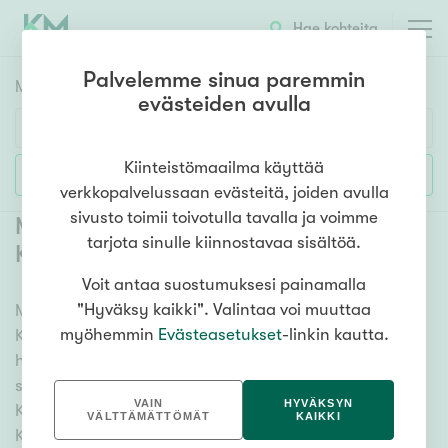
Hae kohteita
Palvelemme sinua paremmin
Myyntikohteet
HAE
evästeiden avulla
Huoneluku
Kiinteistömaailma käyttää
Lisää hakuehtoja
verkkopalvelussaan evästeitä, joiden avulla
1h
2h
3h
4h
5h+
sivusto toimii toivotulla tavalla ja voimme
Myytävät kerrostaloasunnot Kerava
tarjota sinulle kiinnostavaa sisältöä.
Kurkela
Voit antaa suostumuksesi painamalla
Asuntotyyppi
"Hyväksy kaikki". Valintaa voi muuttaa
Meiltä löydät myytävät kerrostaloasunnot Kerava
Kerros-/luhtitalo
myöhemmin
Evästeasetukset
-linkin kautta.
Kurkela kattavasti ja helposti. Kätevän
Rivitalo/paritalo
hakutyökalumme avulla löydät unelmiesi kodin, oli
Omakoti-/erillistalo
sitten tähtäimessä sauna, parveke tai merinäköala.
VAIN
HYVÄKSYN
Katso alta kaikki myytävät kerrostaloasunnot Kerava
Maa- tai metsätila
VÄLTTÄMÄTTÖMÄT
KAIKKI
Kurkela ja valitse itsellesi mieleinen! Tutustu myös