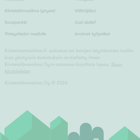
Tyydyttävä
Kiinteistömaailma lyhyesti
Välittäjäksi
Välttävä
Kuvapankki
Uusi alalle?
Ominaisuudet
Yhteystiedot medialle
Avoimet työpaikat
Hissi
Kiinteistomaailma.fi -palvelun tai tietojen käyttäminen muihin
Järvi- tai merinäköala
kuin yksityisiin tarkoituksiin on kielletty ilman
Maalämpö
Kiinteistömaailma Oy:n antamaa kirjallista lupaa.
Sivun
käyttöehdot
Oma ranta
Oma sauna
Kiinteistömaailma Oy ©
2026
Parveke
Senioriasunto