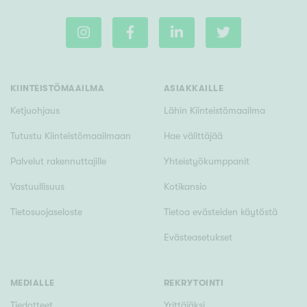
Rakennusvuosi
KIINTEISTÖMAAILMA
ASIAKKAILLE
Ketjuohjaus
Lähin Kiinteistömaailma
Uudiskohteet
Tutustu Kiinteistömaailmaan
Hae välittäjää
Vain uudiskohteet
Ei uudiskohteita
Palvelut rakennuttajille
Yhteistyökumppanit
Vastuullisuus
Kotikansio
Arvokohteet
Tietosuojaseloste
Tietoa evästeiden käytöstä
Vain arvokohteet
Ei arvokohteita
Evästeasetukset
Kunto
MEDIALLE
REKRYTOINTI
Hyvä
Tiedotteet
Yrittäjäksi