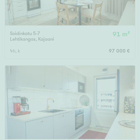
Soidinkatu 5-7
91 m²
Lehtikangas
,
Kajaani
4h, k
97 000 €