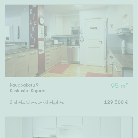
Rakennusvuosi
Uudiskohteet
Vain uudiskohteet
Ei uudiskohteita
Kauppakatu 9
95 m²
Arvokohteet
Keskusta
,
Kajaani
Vain arvokohteet
Ei arvokohteita
2mh+ke/oh+wc+khh+kph+s
129 500 €
Kunto
Hyvä