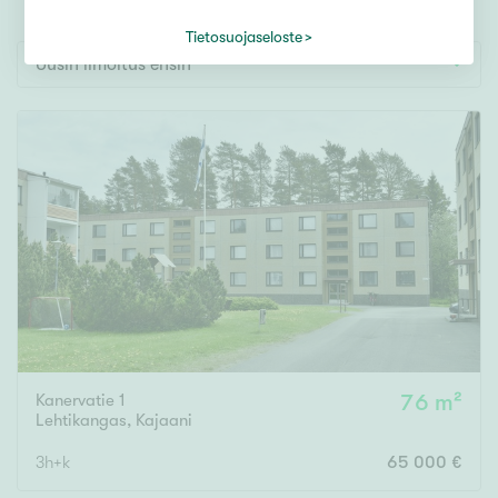
Tontti
Vapaa-ajan asunto
Tietosuojaseloste
Uusin ilmoitus ensin
Toimitila
Autotalli
Muut
Hinta
000
000 €
Pinta-ala
Kanervatie 1
76 m²
Asuinpinta-ala
Kokonaispinta-ala
Lehtikangas
,
Kajaani
3h+k
65 000 €
m²