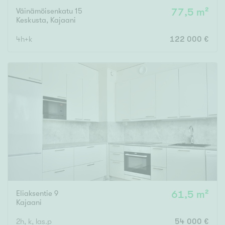
Väinämöisenkatu 15
77,5 m²
Keskusta
,
Kajaani
4h+k
122 000 €
Eliaksentie 9
61,5 m²
Kajaani
2h, k, las.p
54 000 €