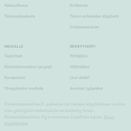
Vastuullisuus
Kotikansio
Tietosuojaseloste
Tietoa evästeiden käytöstä
Evästeasetukset
MEDIALLE
REKRYTOINTI
Tiedotteet
Yrittäjäksi
Kiinteistömaailma lyhyesti
Välittäjäksi
Kuvapankki
Uusi alalle?
Yhteystiedot medialle
Avoimet työpaikat
Kiinteistomaailma.fi -palvelun tai tietojen käyttäminen muihin
kuin yksityisiin tarkoituksiin on kielletty ilman
Kiinteistömaailma Oy:n antamaa kirjallista lupaa.
Sivun
käyttöehdot