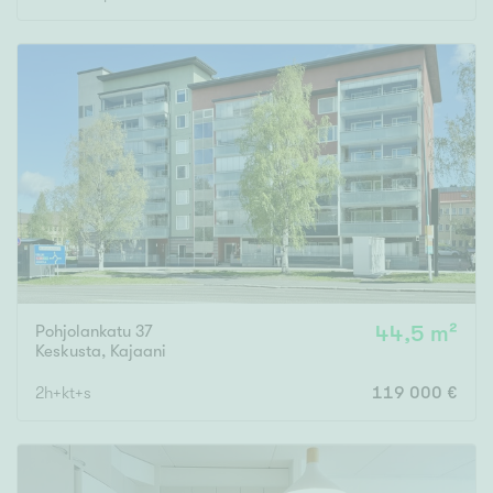
Pohjolankatu 37
44,5 m²
Keskusta
,
Kajaani
2h+kt+s
119 000 €