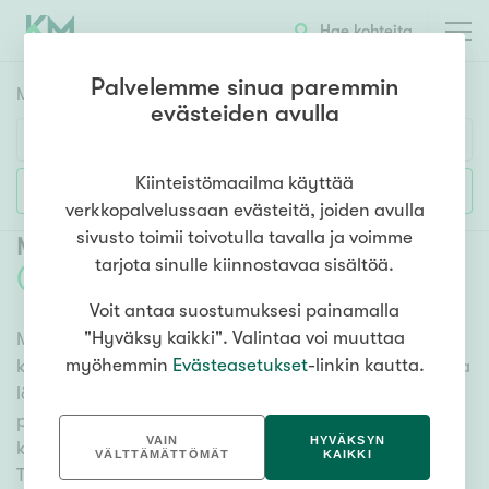
Hae kohteita
Palvelemme sinua paremmin
Myyntikohteet
HAE
evästeiden avulla
Huoneluku
Kiinteistömaailma käyttää
Lisää hakuehtoja
verkkopalvelussaan evästeitä, joiden avulla
1h
2h
3h
4h
5h+
sivusto toimii toivotulla tavalla ja voimme
Myytävät kerrostaloasunnot Kajaani
tarjota sinulle kiinnostavaa sisältöä.
(
8
)
Voit antaa suostumuksesi painamalla
Asuntotyyppi
"Hyväksy kaikki". Valintaa voi muuttaa
Meiltä löydät myytävät kerrostaloasunnot Kajaani
Kerros-/luhtitalo
myöhemmin
Evästeasetukset
-linkin kautta.
kattavasti ja helposti. Kätevän hakutyökalumme avulla
Rivitalo/paritalo
löydät unelmiesi kodin, oli sitten tähtäimessä sauna,
Omakoti-/erillistalo
parveke tai merinäköala. Katso alta kaikki myytävät
VAIN
HYVÄKSYN
kerrostaloasunnot Kajaani ja valitse itsellesi mieleinen!
Maa- tai metsätila
VÄLTTÄMÄTTÖMÄT
KAIKKI
Tutustu myös videoesittelyihimme!