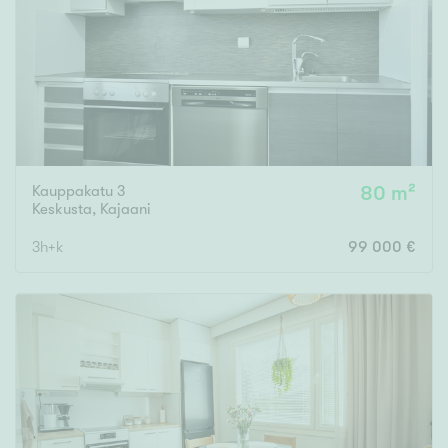
Tyydyttävä
Välttävä
Ominaisuudet
Hissi
Järvi- tai merinäköala
Kauppakatu 3
80 m²
Maalämpö
Keskusta
,
Kajaani
Oma ranta
3h+k
99 000 €
Oma sauna
Parveke
Senioriasunto