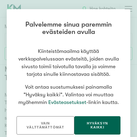
Hae kohteita
Palvelemme sinua paremmin
Myyntikohteet
HAE
evästeiden avulla
Huoneluku
Kiinteistömaailma käyttää
Lisää hakuehtoja
verkkopalvelussaan evästeitä, joiden avulla
1h
2h
3h
4h
5h+
sivusto toimii toivotulla tavalla ja voimme
Myytävät kerrostaloasunnot Helsinki
tarjota sinulle kiinnostavaa sisältöä.
Torkkelinmäki
(
1
)
Voit antaa suostumuksesi painamalla
Asuntotyyppi
"Hyväksy kaikki". Valintaa voi muuttaa
Meiltä löydät myytävät kerrostaloasunnot Helsinki
Kerros-/luhtitalo
myöhemmin
Evästeasetukset
-linkin kautta.
Torkkelinmäki kattavasti ja helposti. Kätevän
Rivitalo/paritalo
hakutyökalumme avulla löydät unelmiesi kodin, oli
Omakoti-/erillistalo
sitten tähtäimessä sauna, parveke tai merinäköala.
VAIN
HYVÄKSYN
Katso alta kaikki myytävät kerrostaloasunnot Helsinki
Maa- tai metsätila
VÄLTTÄMÄTTÖMÄT
KAIKKI
Torkkelinmäki ja valitse itsellesi mieleinen! Tutustu