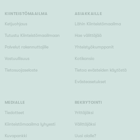
Tyydyttävä
Välttävä
KIINTEISTÖMAAILMA
ASIAKKAILLE
Ketjuohjaus
Lähin Kiinteistömaailma
Ominaisuudet
Tutustu Kiinteistömaailmaan
Hae välittäjää
Hissi
Palvelut rakennuttajille
Yhteistyökumppanit
Järvi- tai merinäköala
Vastuullisuus
Kotikansio
Maalämpö
Tietosuojaseloste
Tietoa evästeiden käytöstä
Oma ranta
Evästeasetukset
Oma sauna
Parveke
Senioriasunto
MEDIALLE
REKRYTOINTI
Tiedotteet
Yrittäjäksi
Kiinteistömaailma lyhyesti
Välittäjäksi
Kuvapankki
Uusi alalle?