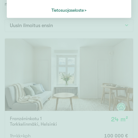
Tontti
myös videoesittelyihimme!
Vapaa-ajan asunto
Tietosuojaseloste
Toimitila
Uusin ilmoitus ensin
Autotalli
Muut
Hinta
000
000 €
Pinta-ala
Asuinpinta-ala
Kokonaispinta-ala
Franzéninkatu 1
24 m²
Torkkelinmäki
,
Helsinki
m²
1h+kk+kph
100 000 €