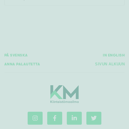
Rakennusvuosi
PÅ SVENSKA
IN ENGLISH
Uudiskohteet
ANNA PALAUTETTA
SIVUN ALKUUN
Vain uudiskohteet
Ei uudiskohteita
Arvokohteet
Vain arvokohteet
Ei arvokohteita
Kunto
Hyvä