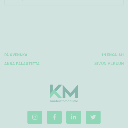
Rakennusvuosi
PÅ SVENSKA
IN ENGLISH
Uudiskohteet
ANNA PALAUTETTA
SIVUN ALKUUN
Vain uudiskohteet
Ei uudiskohteita
Arvokohteet
Vain arvokohteet
Ei arvokohteita
Kunto
Hyvä