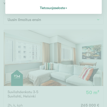
Tontti
videoesittelyihimme!
Vapaa-ajan asunto
Tietosuojaseloste
Toimitila
Uusin ilmoitus ensin
Autotalli
Muut
Hinta
000
000 €
Pinta-ala
Asuinpinta-ala
Kokonaispinta-ala
Suvilahdenkatu 3-5
50 m²
Suvilahti
,
Helsinki
m²
2h, k, kph
265 000 €