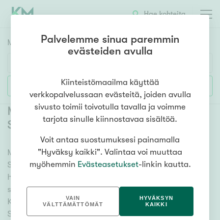
Hae kohteita
Palvelemme sinua paremmin
Myyntikohteet
HAE
evästeiden avulla
Huoneluku
Kiinteistömaailma käyttää
Lisää hakuehtoja
verkkopalvelussaan evästeitä, joiden avulla
1h
2h
3h
4h
5h+
sivusto toimii toivotulla tavalla ja voimme
Myytävät kerrostaloasunnot Helsinki
tarjota sinulle kiinnostavaa sisältöä.
Suvilahti
(
1
)
Voit antaa suostumuksesi painamalla
Asuntotyyppi
"Hyväksy kaikki". Valintaa voi muuttaa
Meiltä löydät myytävät kerrostaloasunnot Helsinki
Kerros-/luhtitalo
myöhemmin
Evästeasetukset
-linkin kautta.
Suvilahti kattavasti ja helposti. Kätevän
Rivitalo/paritalo
hakutyökalumme avulla löydät unelmiesi kodin, oli
Omakoti-/erillistalo
sitten tähtäimessä sauna, parveke tai merinäköala.
VAIN
HYVÄKSYN
Katso alta kaikki myytävät kerrostaloasunnot Helsinki
Maa- tai metsätila
VÄLTTÄMÄTTÖMÄT
KAIKKI
Suvilahti ja valitse itsellesi mieleinen! Tutustu myös