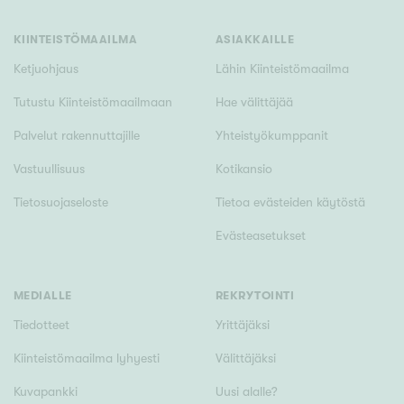
Tyydyttävä
Välttävä
KIINTEISTÖMAAILMA
ASIAKKAILLE
Ketjuohjaus
Lähin Kiinteistömaailma
Ominaisuudet
Tutustu Kiinteistömaailmaan
Hae välittäjää
Hissi
Palvelut rakennuttajille
Yhteistyökumppanit
Järvi- tai merinäköala
Vastuullisuus
Kotikansio
Maalämpö
Tietosuojaseloste
Tietoa evästeiden käytöstä
Oma ranta
Evästeasetukset
Oma sauna
Parveke
Senioriasunto
MEDIALLE
REKRYTOINTI
Tiedotteet
Yrittäjäksi
Kiinteistömaailma lyhyesti
Välittäjäksi
Kuvapankki
Uusi alalle?