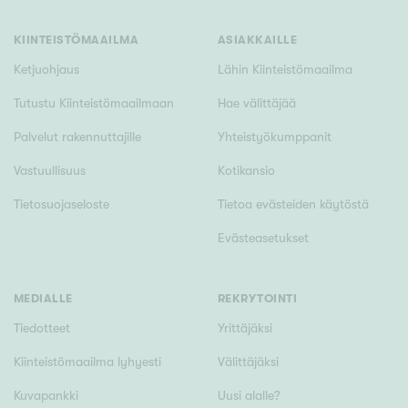
Tyydyttävä
Välttävä
KIINTEISTÖMAAILMA
ASIAKKAILLE
Ketjuohjaus
Lähin Kiinteistömaailma
Ominaisuudet
Tutustu Kiinteistömaailmaan
Hae välittäjää
Hissi
Palvelut rakennuttajille
Yhteistyökumppanit
Järvi- tai merinäköala
Vastuullisuus
Kotikansio
Maalämpö
Tietosuojaseloste
Tietoa evästeiden käytöstä
Oma ranta
Evästeasetukset
Oma sauna
Parveke
Senioriasunto
MEDIALLE
REKRYTOINTI
Tiedotteet
Yrittäjäksi
Kiinteistömaailma lyhyesti
Välittäjäksi
Kuvapankki
Uusi alalle?