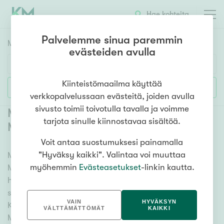
Hae kohteita
Palvelemme sinua paremmin
Myyntikohteet
HAE
evästeiden avulla
Huoneluku
Kiinteistömaailma käyttää
Lisää hakuehtoja
verkkopalvelussaan evästeitä, joiden avulla
1h
2h
3h
4h
5h+
sivusto toimii toivotulla tavalla ja voimme
Myytävät kerrostaloasunnot Helsinki
tarjota sinulle kiinnostavaa sisältöä.
Merihaka
(
1
)
Voit antaa suostumuksesi painamalla
Asuntotyyppi
"Hyväksy kaikki". Valintaa voi muuttaa
Meiltä löydät myytävät kerrostaloasunnot Helsinki
Kerros-/luhtitalo
myöhemmin
Evästeasetukset
-linkin kautta.
Merihaka kattavasti ja helposti. Kätevän
Rivitalo/paritalo
hakutyökalumme avulla löydät unelmiesi kodin, oli
Omakoti-/erillistalo
sitten tähtäimessä sauna, parveke tai merinäköala.
VAIN
HYVÄKSYN
Katso alta kaikki myytävät kerrostaloasunnot Helsinki
Maa- tai metsätila
VÄLTTÄMÄTTÖMÄT
KAIKKI
Merihaka ja valitse itsellesi mieleinen! Tutustu myös