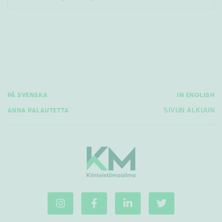
Rakennusvuosi
PÅ SVENSKA
IN ENGLISH
Uudiskohteet
ANNA PALAUTETTA
SIVUN ALKUUN
Vain uudiskohteet
Ei uudiskohteita
Arvokohteet
Vain arvokohteet
Ei arvokohteita
Kunto
Hyvä