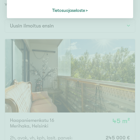
Tontti
videoesittelyihimme!
Vapaa-ajan asunto
Tietosuojaseloste
Toimitila
Uusin ilmoitus ensin
Autotalli
Muut
Hinta
000
000 €
Pinta-ala
Asuinpinta-ala
Kokonaispinta-ala
Haapaniemenkatu 16
45 m²
Merihaka
,
Helsinki
m²
2h, avok, vh, kph, lasit. parveke
245 000 €