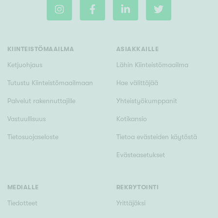
Rakennusvuosi
KIINTEISTÖMAAILMA
ASIAKKAILLE
Ketjuohjaus
Lähin Kiinteistömaailma
Tutustu Kiinteistömaailmaan
Hae välittäjää
Uudiskohteet
Palvelut rakennuttajille
Yhteistyökumppanit
Vain uudiskohteet
Ei uudiskohteita
Vastuullisuus
Kotikansio
Tietosuojaseloste
Tietoa evästeiden käytöstä
Arvokohteet
Evästeasetukset
Vain arvokohteet
Ei arvokohteita
MEDIALLE
REKRYTOINTI
Kunto
Tiedotteet
Yrittäjäksi
Hyvä