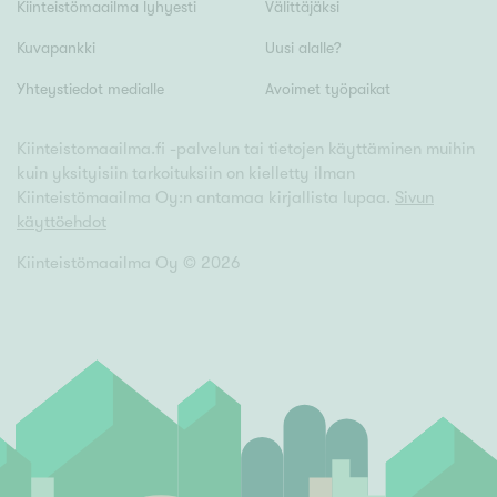
Tyydyttävä
Kiinteistömaailma lyhyesti
Välittäjäksi
Välttävä
Kuvapankki
Uusi alalle?
Yhteystiedot medialle
Avoimet työpaikat
Ominaisuudet
Hissi
Kiinteistomaailma.fi -palvelun tai tietojen käyttäminen muihin
kuin yksityisiin tarkoituksiin on kielletty ilman
Järvi- tai merinäköala
Kiinteistömaailma Oy:n antamaa kirjallista lupaa.
Sivun
Maalämpö
käyttöehdot
Oma ranta
Kiinteistömaailma Oy ©
2026
Oma sauna
Parveke
Senioriasunto