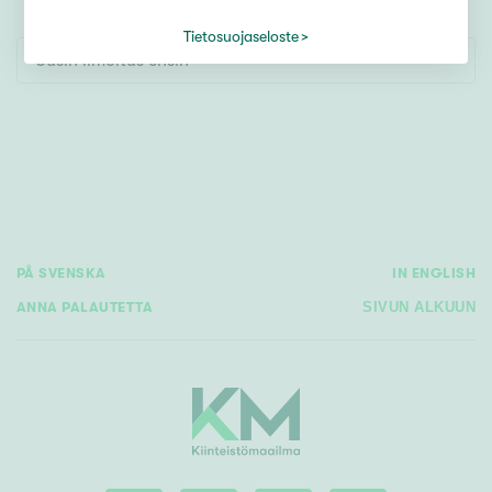
Tontti
Vapaa-ajan asunto
Tietosuojaseloste
Uusin ilmoitus ensin
Toimitila
Autotalli
Muut
Hinta
PÅ SVENSKA
IN ENGLISH
000
000 €
ANNA PALAUTETTA
SIVUN ALKUUN
Pinta-ala
Asuinpinta-ala
Kokonaispinta-ala
m²