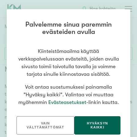
Hae kohteita
Palvelemme sinua paremmin
Myyntikohteet
HAE
evästeiden avulla
Huoneluku
Kiinteistömaailma käyttää
Lisää hakuehtoja
verkkopalvelussaan evästeitä, joiden avulla
1h
2h
3h
4h
5h+
sivusto toimii toivotulla tavalla ja voimme
Myytävät autotallit Helsinki Puotila
tarjota sinulle kiinnostavaa sisältöä.
Meiltä löydät myytävät autotallit Helsinki Puotila, oli
Voit antaa suostumuksesi painamalla
Asuntotyyppi
tarpeesi mikä vain! Tuhansien kohteiden ja satojen
"Hyväksy kaikki". Valintaa voi muuttaa
Kerros-/luhtitalo
kiinteistönvälittäjien verkostomme auttaa sinua kenties
myöhemmin
Evästeasetukset
-linkin kautta.
Rivitalo/paritalo
elämäsi tärkeimmässä päätöksessä. Katso alta kaikki
myytävät autotallit Helsinki Puotila. Hyödynnä myös
Omakoti-/erillistalo
VAIN
HYVÄKSYN
kätevää hakutyökaluamme, jonka avulla löydät omien
Maa- tai metsätila
VÄLTTÄMÄTTÖMÄT
KAIKKI
toiveidesi mukaisen kodin.