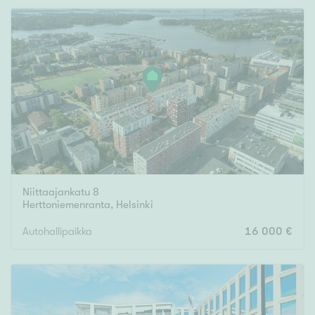
Rakennusvuosi
Uudiskohteet
Vain uudiskohteet
Ei uudiskohteita
Niittaajankatu 8
Herttoniemenranta
,
Helsinki
Arvokohteet
Autohallipaikka
16 000 €
Vain arvokohteet
Ei arvokohteita
Kunto
Hyvä