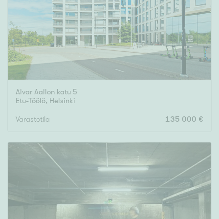
Tyydyttävä
Välttävä
Ominaisuudet
Hissi
Järvi- tai merinäköala
Alvar Aallon katu 5
Maalämpö
Etu-Töölö
,
Helsinki
Oma ranta
Varastotila
135 000 €
Oma sauna
Parveke
Senioriasunto