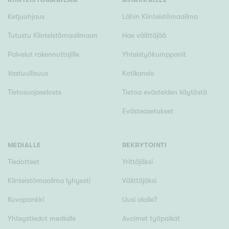
Ketjuohjaus
Lähin Kiinteistömaailma
Tutustu Kiinteistömaailmaan
Hae välittäjää
Palvelut rakennuttajille
Yhteistyökumppanit
Vastuullisuus
Kotikansio
Tietosuojaseloste
Tietoa evästeiden käytöstä
Evästeasetukset
MEDIALLE
REKRYTOINTI
Tiedotteet
Yrittäjäksi
Kiinteistömaailma lyhyesti
Välittäjäksi
Kuvapankki
Uusi alalle?
Yhteystiedot medialle
Avoimet työpaikat