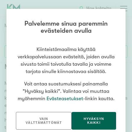
Hae kohteita
Palvelemme sinua paremmin
Myyntikohteet
HAE
evästeiden avulla
Huoneluku
Kiinteistömaailma käyttää
Lisää hakuehtoja
verkkopalvelussaan evästeitä, joiden avulla
1h
2h
3h
4h
5h+
sivusto toimii toivotulla tavalla ja voimme
Myytävät autotallit Helsinki
(
12
)
tarjota sinulle kiinnostavaa sisältöä.
Meiltä löydät myytävät autotallit Helsinki, oli tarpeesi
Voit antaa suostumuksesi painamalla
Asuntotyyppi
mikä vain! Tuhansien kohteiden ja satojen
"Hyväksy kaikki". Valintaa voi muuttaa
Kerros-/luhtitalo
kiinteistönvälittäjien verkostomme auttaa sinua kenties
myöhemmin
Evästeasetukset
-linkin kautta.
Rivitalo/paritalo
elämäsi tärkeimmässä päätöksessä. Katso alta kaikki
myytävät autotallit Helsinki. Hyödynnä myös kätevää
Omakoti-/erillistalo
VAIN
HYVÄKSYN
hakutyökaluamme, jonka avulla löydät omien
Maa- tai metsätila
VÄLTTÄMÄTTÖMÄT
KAIKKI
toiveidesi mukaisen kodin.