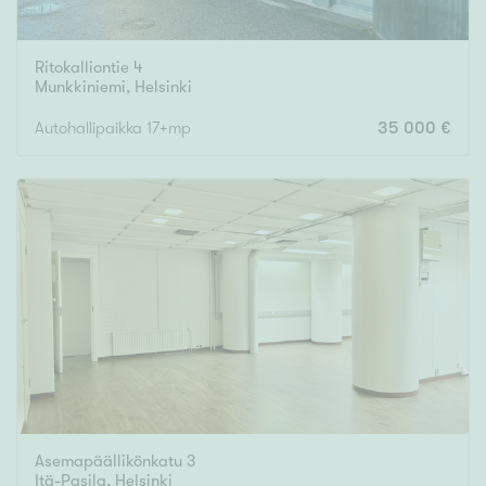
Ritokalliontie 4
Munkkiniemi
,
Helsinki
Autohallipaikka 17+mp
35 000 €
Asemapäällikönkatu 3
Itä-Pasila
,
Helsinki