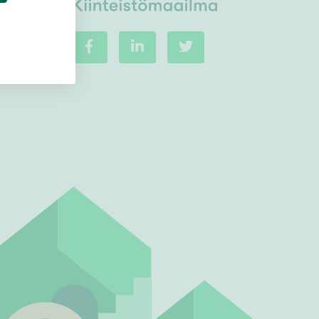
Ei uudiskohteita
Ei arvokohteita