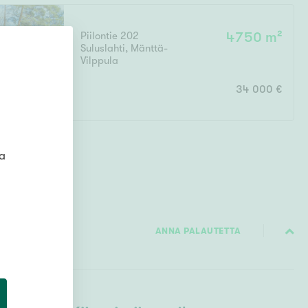
Ylivieska
Ylöjärvi
Piilontie 202
4750 m²
Suluslahti
,
Mänttä-
oki
Vilppula
rkulla
34 000 €
ta
Kokonaispinta-ala
ANNA PALAUTETTA