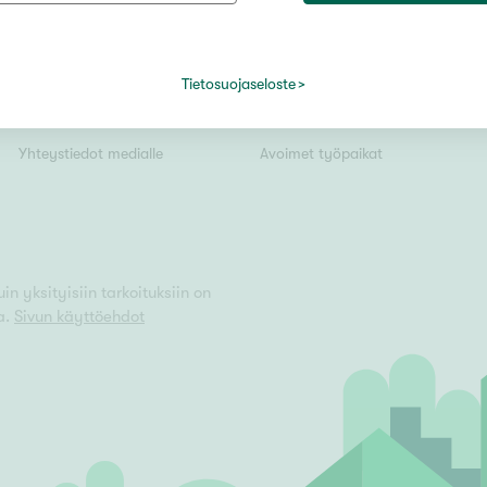
Tiedotteet
Yrittäjäksi
Kiinteistömaailma lyhyesti
Välittäjäksi
Tietosuojaseloste
Vain uudiskohteet
Kuvapankki
Uusi alalle?
Yhteystiedot medialle
Avoimet työpaikat
Vain arvokohteet
Hyvä
n yksityisiin tarkoituksiin on
a.
Sivun käyttöehdot
Tyydyttävä
Välttävä
issi