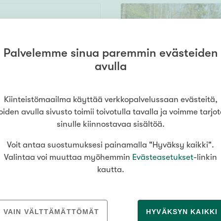
Senioriasuminen
jen hinnat
Valitse kiinteistönvälittäjä
oimitila
S
stönvälitys alueellasi
4692 m²
Arviointipalvelu
utotalli
keli
Mänttä
tä-
Salo
Savonlinna
Seinäj
Muut
Palvelemme sinua paremmin evästeiden
Siilinjärvi
Sotkamo
Söde
avulla
32 000 €
kia
Nummela
000
000 €
Kiinteistömaailma käyttää verkkopalvelussaan evästeitä,
oiden avulla sivusto toimii toivotulla tavalla ja voimme tarjo
sinulle kiinnostavaa sisältöä.
Asuinpinta-ala
Voit antaa suostumuksesi painamalla "Hyväksy kaikki".
Valintaa voi muuttaa myöhemmin
Evästeasetukset
-linkin
m²
kautta.
VAIN VÄLTTÄMÄTTÖMÄT
HYVÄKSYN KAIKKI
MEDIALLE
REKRYTOINTI