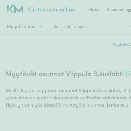
Haku
Asunnon myy
Myyntikohteet
Valitse lähin myymäläpaikkakunta
Myytävät 
Asun
Huoneluku
E
K
Kiint
Tarj
Espoo
Ka
Myytävät asunnot Vilppula Suluslahti
(
Ka
Asuntotyyppi
Ki
Kiint
Ko
H
R
Digi
Meiltä löydät myytävät asunnot Vilppula Suluslahti, oli t
verkostomme auttaa sinua kenties elämäsi tärkeimmässä 
Hamina
Helsinki
Hyvinkää
Avoi
L
Hämeenlinna
Hyödynnä myös kätevää hakutyökaluamme, jonka avulla 
Lah
T
Lev
I
Päätök