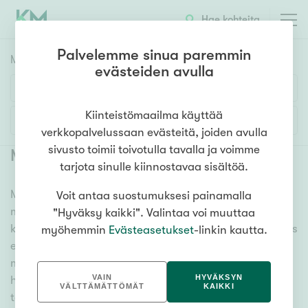
Hae kohteita
Palvelemme sinua paremmin
Myyntikohteet
HAE
evästeiden avulla
Huoneluku
Kiinteistömaailma käyttää
Lisää hakuehtoja
verkkopalvelussaan evästeitä, joiden avulla
1h
2h
3h
4h
5h+
sivusto toimii toivotulla tavalla ja voimme
Myytävät asunnot Vehmaa
(
1
)
tarjota sinulle kiinnostavaa sisältöä.
Meiltä löydät myytävät asunnot Vehmaa, oli tarpeesi
Voit antaa suostumuksesi painamalla
Asuntotyyppi
mikä vain! Tuhansien kohteiden ja satojen
"Hyväksy kaikki". Valintaa voi muuttaa
Kerros-/luhtitalo
kiinteistönvälittäjien verkostomme auttaa sinua kenties
myöhemmin
Evästeasetukset
-linkin kautta.
Rivitalo/paritalo
elämäsi tärkeimmässä päätöksessä. Katso alta kaikki
myytävät asunnot Vehmaa. Hyödynnä myös kätevää
Omakoti-/erillistalo
VAIN
HYVÄKSYN
hakutyökaluamme, jonka avulla löydät omien
Maa- tai metsätila
VÄLTTÄMÄTTÖMÄT
KAIKKI
toiveidesi mukaisen kodin.