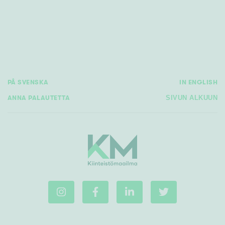
Rakennusvuosi
PÅ SVENSKA
IN ENGLISH
Uudiskohteet
ANNA PALAUTETTA
SIVUN ALKUUN
Vain uudiskohteet
Ei uudiskohteita
Arvokohteet
Vain arvokohteet
Ei arvokohteita
Kunto
Hyvä