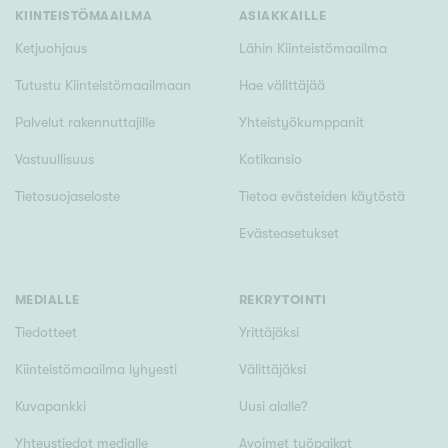
Tyydyttävä
KIINTEISTÖMAAILMA
ASIAKKAILLE
Välttävä
Ketjuohjaus
Lähin Kiinteistömaailma
Tutustu Kiinteistömaailmaan
Hae välittäjää
Ominaisuudet
Palvelut rakennuttajille
Yhteistyökumppanit
Hissi
Vastuullisuus
Kotikansio
Järvi- tai merinäköala
Maalämpö
Tietosuojaseloste
Tietoa evästeiden käytöstä
Oma ranta
Evästeasetukset
Oma sauna
Parveke
MEDIALLE
REKRYTOINTI
Senioriasunto
Tiedotteet
Yrittäjäksi
Kiinteistömaailma lyhyesti
Välittäjäksi
Kuvapankki
Uusi alalle?
Yhteystiedot medialle
Avoimet työpaikat