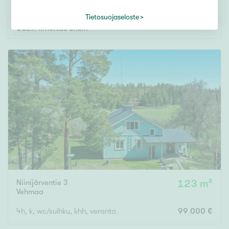
Tontti
Vapaa-ajan asunto
Tietosuojaseloste
Uusin ilmoitus ensin
Toimitila
Autotalli
Muut
Hinta
000
000 €
Pinta-ala
Niinijärventie 3
123 m²
Asuinpinta-ala
Kokonaispinta-ala
Vehmaa
4h, k, wc/suihku, khh, veranta, ulkosauna
99 000 €
m²