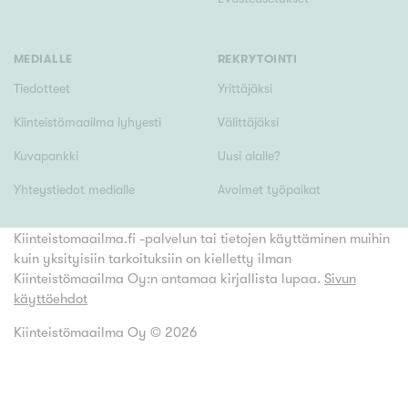
MEDIALLE
REKRYTOINTI
Tiedotteet
Yrittäjäksi
Kiinteistömaailma lyhyesti
Välittäjäksi
Kuvapankki
Uusi alalle?
Yhteystiedot medialle
Avoimet työpaikat
Kiinteistomaailma.fi -palvelun tai tietojen käyttäminen muihin
kuin yksityisiin tarkoituksiin on kielletty ilman
Kiinteistömaailma Oy:n antamaa kirjallista lupaa.
Sivun
käyttöehdot
Kiinteistömaailma Oy ©
2026