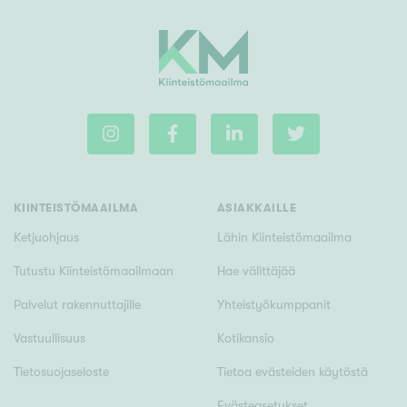
KIINTEISTÖMAAILMA
ASIAKKAILLE
Ketjuohjaus
Lähin Kiinteistömaailma
Tutustu Kiinteistömaailmaan
Hae välittäjää
Palvelut rakennuttajille
Yhteistyökumppanit
Vastuullisuus
Kotikansio
Tietosuojaseloste
Tietoa evästeiden käytöstä
Evästeasetukset