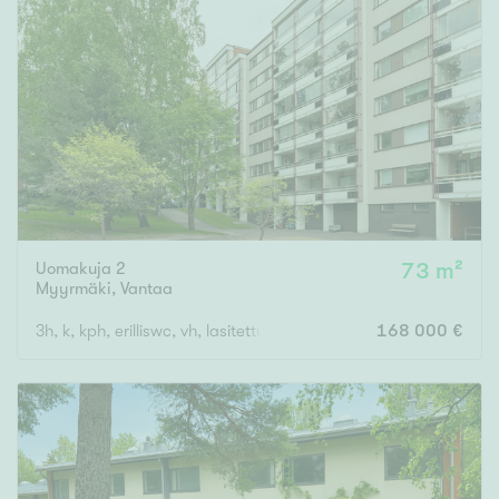
Uomakuja 2
73 m²
Myyrmäki
,
Vantaa
3h, k, kph, erilliswc, vh, lasitettu parveke
168 000 €