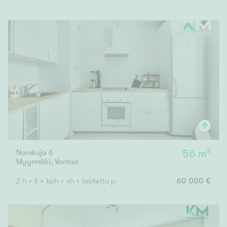
Rakennusvuosi
Uudiskohteet
Vain uudiskohteet
Ei uudiskohteita
Arvokohteet
Norokuja 6
56 m²
Myyrmäki
,
Vantaa
Vain arvokohteet
Ei arvokohteita
2 h + k + kph + vh + lasitettu parveke
60 000 €
Kunto
Hyvä