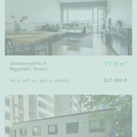
Jönsaksenpolku 4
77,5 m²
Myyrmäki
,
Vantaa
4h, k, erill. wc, kph, s, lasitettu parveke
217 000 €