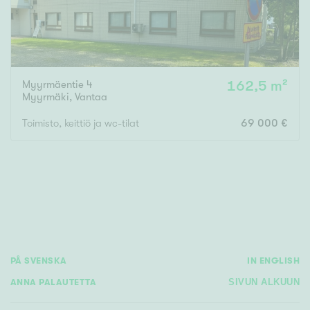
Myyrmäentie 4
162,5 m²
Myyrmäki
,
Vantaa
Toimisto, keittiö ja wc-tilat
69 000 €
PÅ SVENSKA
IN ENGLISH
ANNA PALAUTETTA
SIVUN ALKUUN