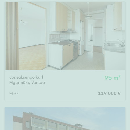
Jönsaksenpolku 1
95 m²
Myyrmäki
,
Vantaa
4h+k
119 000 €