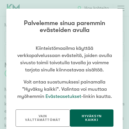
Hae kohteita
Palvelemme sinua paremmin
Myyntikohteet
HAE
evästeiden avulla
Huoneluku
Kiinteistömaailma käyttää
Lisää hakuehtoja
verkkopalvelussaan evästeitä, joiden avulla
1h
2h
3h
4h
5h+
sivusto toimii toivotulla tavalla ja voimme
Myytävät asunnot Vantaa Myyrmäki
tarjota sinulle kiinnostavaa sisältöä.
(
20
)
Voit antaa suostumuksesi painamalla
Asuntotyyppi
"Hyväksy kaikki". Valintaa voi muuttaa
Meiltä löydät myytävät asunnot Vantaa Myyrmäki, oli
Kerros-/luhtitalo
myöhemmin
Evästeasetukset
-linkin kautta.
tarpeesi mikä vain! Tuhansien kohteiden ja satojen
Rivitalo/paritalo
kiinteistönvälittäjien verkostomme auttaa sinua kenties
Omakoti-/erillistalo
elämäsi tärkeimmässä päätöksessä. Katso alta kaikki
VAIN
HYVÄKSYN
myytävät asunnot Vantaa Myyrmäki. Hyödynnä myös
Maa- tai metsätila
VÄLTTÄMÄTTÖMÄT
KAIKKI
kätevää hakutyökaluamme, jonka avulla löydät omien