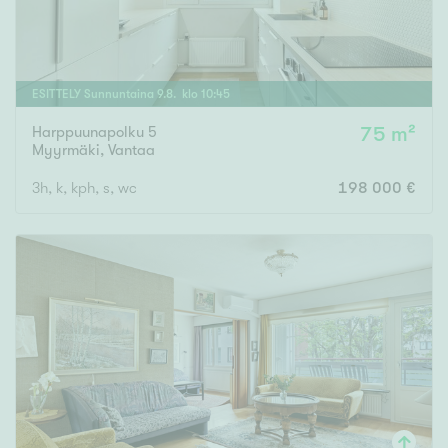
ESITTELY
Sunnuntaina
9
.
8
. klo
10
:
45
Harppuunapolku 5
75 m²
Myyrmäki
,
Vantaa
3h, k, kph, s, wc
198 000 €