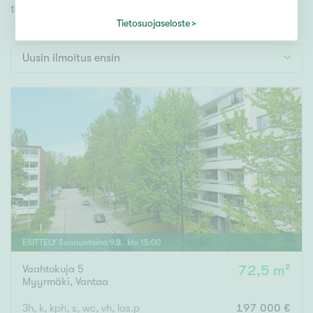
Tontti
toiveidesi mukaisen kodin.
Vapaa-ajan asunto
Tietosuojaseloste
Toimitila
Uusin ilmoitus ensin
Autotalli
Muut
Hinta
000
000 €
Pinta-ala
ESITTELY
Sunnuntaina
9
.
8
. klo
15
:
00
Asuinpinta-ala
Kokonaispinta-ala
Vaahtokuja 5
72,5 m²
Myyrmäki
,
Vantaa
m²
3h, k, kph, s, wc, vh, las.p
197 000 €