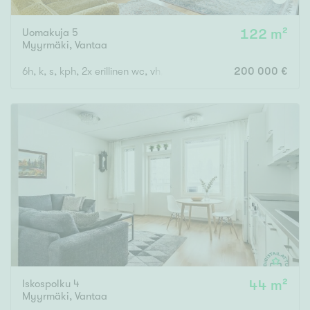
Uomakuja 5
122 m²
Myyrmäki
,
Vantaa
6h, k, s, kph, 2x erillinen wc, vh, lasitettu parveke
200 000 €
Iskospolku 4
44 m²
Myyrmäki
,
Vantaa