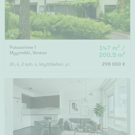
Putousrinne 1
147 m² /
Myyrmäki
,
Vantaa
200,5 m²
6h, k, 2 kph, s, käyttökellari, piha
298 000 €