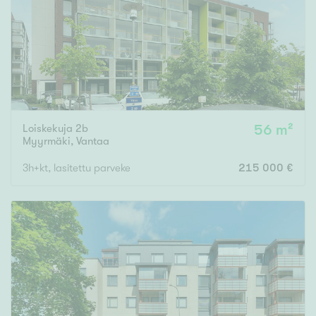
Loiskekuja 2b
56 m²
Myyrmäki
,
Vantaa
3h+kt, lasitettu parveke
215 000 €