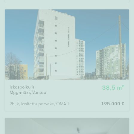
Iskospolku 4
38,5 m²
Myyrmäki
,
Vantaa
2h, k, lasitettu parveke, OMA TONTTI
195 000 €