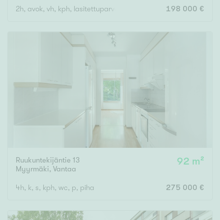
2h, avok, vh, kph, lasitettuparveke
198 000 €
Ruukuntekijäntie 13
92 m²
Myyrmäki
,
Vantaa
4h, k, s, kph, wc, p, piha
275 000 €