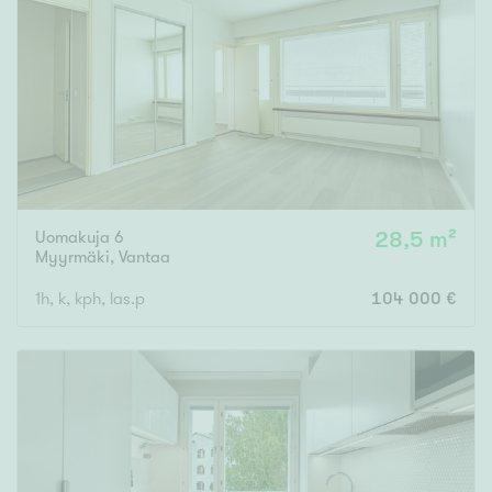
Tyydyttävä
Välttävä
Ominaisuudet
Hissi
Järvi- tai merinäköala
Maalämpö
Uomakuja 6
28,5 m²
Oma ranta
Myyrmäki
,
Vantaa
Oma sauna
1h, k, kph, las.p
104 000 €
Parveke
Senioriasunto