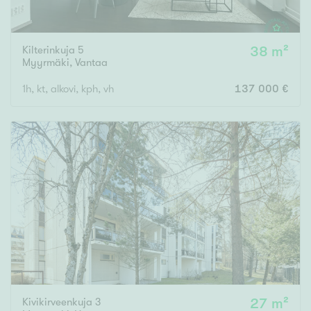
Kilterinkuja 5
38 m²
Myyrmäki
,
Vantaa
1h, kt, alkovi, kph, vh
137 000 €
Kivikirveenkuja 3
27 m²