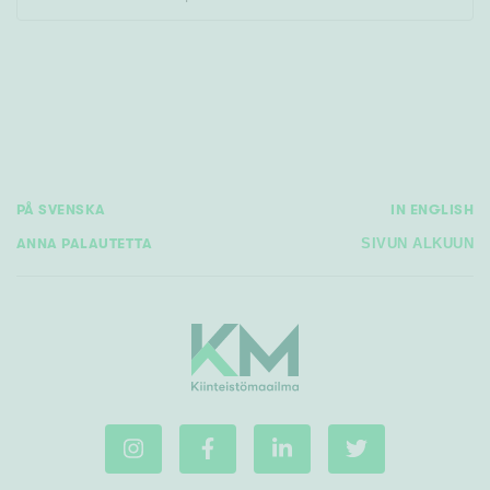
Rakennusvuosi
PÅ SVENSKA
IN ENGLISH
Uudiskohteet
ANNA PALAUTETTA
SIVUN ALKUUN
Vain uudiskohteet
Ei uudiskohteita
Arvokohteet
Vain arvokohteet
Ei arvokohteita
Kunto
Hyvä