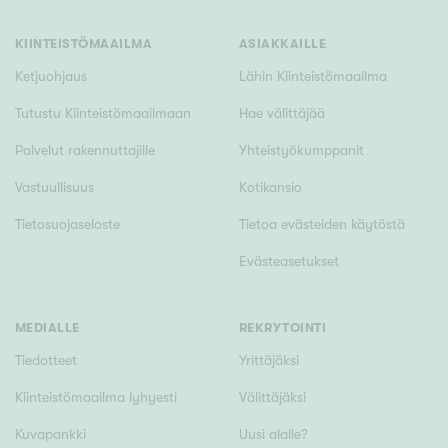
Tyydyttävä
Välttävä
KIINTEISTÖMAAILMA
ASIAKKAILLE
Ketjuohjaus
Lähin Kiinteistömaailma
Ominaisuudet
Tutustu Kiinteistömaailmaan
Hae välittäjää
Hissi
Palvelut rakennuttajille
Yhteistyökumppanit
Järvi- tai merinäköala
Vastuullisuus
Kotikansio
Maalämpö
Tietosuojaseloste
Tietoa evästeiden käytöstä
Oma ranta
Evästeasetukset
Oma sauna
Parveke
Senioriasunto
MEDIALLE
REKRYTOINTI
Tiedotteet
Yrittäjäksi
Kiinteistömaailma lyhyesti
Välittäjäksi
Kuvapankki
Uusi alalle?