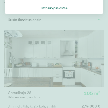
Tontti
omien toiveidesi mukaisen kodin.
Vapaa-ajan asunto
Tietosuojaseloste
Toimitila
Uusin ilmoitus ensin
Autotalli
Muut
Hinta
000
000 €
Pinta-ala
Asuinpinta-ala
Kokonaispinta-ala
Vintturikuja 28
105 m²
Hämevaara
,
Vantaa
m²
3 mh, oh, tkh, k, 2 x kph, s, khh
274 000 €