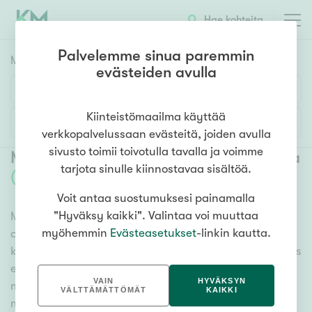
Hae kohteita
Palvelemme sinua paremmin
Myyntikohteet
HAE
evästeiden avulla
Huoneluku
Kiinteistömaailma käyttää
Lisää hakuehtoja
verkkopalvelussaan evästeitä, joiden avulla
1h
2h
3h
4h
5h+
sivusto toimii toivotulla tavalla ja voimme
Myytävät asunnot Vantaa Hämevaara
tarjota sinulle kiinnostavaa sisältöä.
(
1
)
Voit antaa suostumuksesi painamalla
Asuntotyyppi
"Hyväksy kaikki". Valintaa voi muuttaa
Meiltä löydät myytävät asunnot Vantaa Hämevaara,
Kerros-/luhtitalo
myöhemmin
Evästeasetukset
-linkin kautta.
oli tarpeesi mikä vain! Tuhansien kohteiden ja satojen
Rivitalo/paritalo
kiinteistönvälittäjien verkostomme auttaa sinua kenties
Omakoti-/erillistalo
elämäsi tärkeimmässä päätöksessä. Katso alta kaikki
VAIN
HYVÄKSYN
myytävät asunnot Vantaa Hämevaara. Hyödynnä
Maa- tai metsätila
VÄLTTÄMÄTTÖMÄT
KAIKKI
myös kätevää hakutyökaluamme, jonka avulla löydät