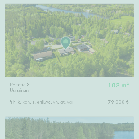
Rakennusvuosi
Uudiskohteet
Vain uudiskohteet
Ei uudiskohteita
Peltotie 8
103 m²
Uurainen
Arvokohteet
4h, k, kph, s, erill.wc, vh, at, var.
79 000 €
Vain arvokohteet
Ei arvokohteita
Kunto
Hyvä