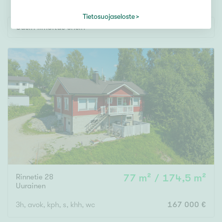
Tontti
Vapaa-ajan asunto
Tietosuojaseloste
Uusin ilmoitus ensin
Toimitila
Autotalli
Muut
Hinta
000
000 €
Pinta-ala
Rinnetie 28
77 m² / 174,5 m²
Asuinpinta-ala
Kokonaispinta-ala
Uurainen
3h, avok, kph, s, khh, wc
167 000 €
m²