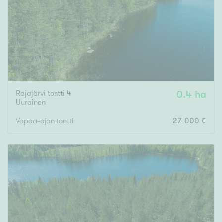
Tyydyttävä
Välttävä
Ominaisuudet
Hissi
Järvi- tai merinäköala
Rajajärvi tontti 4
0.4 ha
Maalämpö
Uurainen
Oma ranta
Vapaa-ajan tontti
27 000 €
Oma sauna
Parveke
Senioriasunto