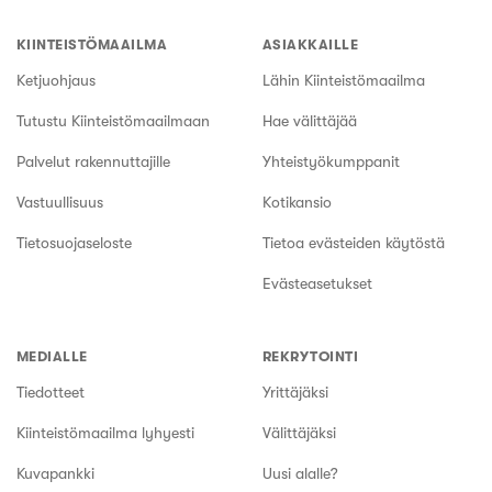
KIINTEISTÖMAAILMA
ASIAKKAILLE
Ketjuohjaus
Lähin Kiinteistömaailma
Tutustu Kiinteistömaailmaan
Hae välittäjää
Palvelut rakennuttajille
Yhteistyökumppanit
Vastuullisuus
Kotikansio
Tietosuojaseloste
Tietoa evästeiden käytöstä
Evästeasetukset
MEDIALLE
REKRYTOINTI
Tiedotteet
Yrittäjäksi
Kiinteistömaailma lyhyesti
Välittäjäksi
Kuvapankki
Uusi alalle?