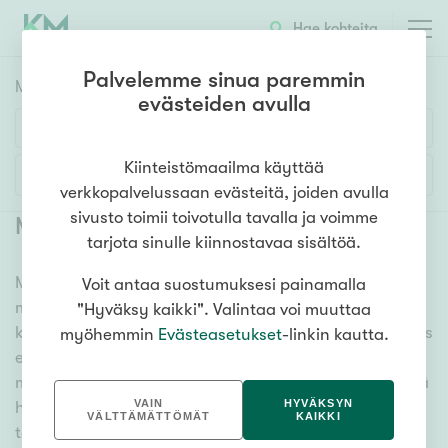
Hae kohteita
Palvelemme sinua paremmin
Myyntikohteet
HAE
evästeiden avulla
Huoneluku
Kiinteistömaailma käyttää
Lisää hakuehtoja
verkkopalvelussaan evästeitä, joiden avulla
1h
2h
3h
4h
5h+
sivusto toimii toivotulla tavalla ja voimme
Myytävät asunnot Uurainen
(
6
)
tarjota sinulle kiinnostavaa sisältöä.
Meiltä löydät myytävät asunnot Uurainen, oli tarpeesi
Voit antaa suostumuksesi painamalla
Asuntotyyppi
mikä vain! Tuhansien kohteiden ja satojen
"Hyväksy kaikki". Valintaa voi muuttaa
Kerros-/luhtitalo
kiinteistönvälittäjien verkostomme auttaa sinua kenties
myöhemmin
Evästeasetukset
-linkin kautta.
Rivitalo/paritalo
elämäsi tärkeimmässä päätöksessä. Katso alta kaikki
myytävät asunnot Uurainen. Hyödynnä myös kätevää
Omakoti-/erillistalo
VAIN
HYVÄKSYN
hakutyökaluamme, jonka avulla löydät omien
Maa- tai metsätila
VÄLTTÄMÄTTÖMÄT
KAIKKI
toiveidesi mukaisen kodin.