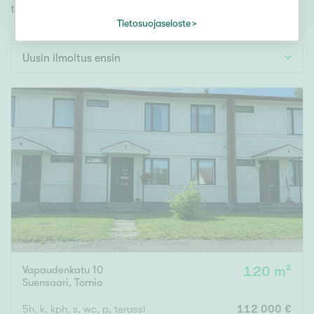
Tontti
toiveidesi mukaisen kodin.
Vapaa-ajan asunto
Tietosuojaseloste
Toimitila
Uusin ilmoitus ensin
Autotalli
Muut
Hinta
000
000 €
Pinta-ala
Asuinpinta-ala
Kokonaispinta-ala
Vapaudenkatu 10
120 m²
Suensaari
,
Tornio
m²
5h, k, kph, s, wc, p, terassi
112 000 €