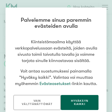
Hae kohteita
Palvelemme sinua paremmin
Myyntikohteet
HAE
evästeiden avulla
Huoneluku
Kiinteistömaailma käyttää
Lisää hakuehtoja
verkkopalvelussaan evästeitä, joiden avulla
1h
2h
3h
4h
5h+
sivusto toimii toivotulla tavalla ja voimme
Myytävät asunnot Tornio Suensaari
tarjota sinulle kiinnostavaa sisältöä.
(
9
)
Voit antaa suostumuksesi painamalla
Asuntotyyppi
"Hyväksy kaikki". Valintaa voi muuttaa
Meiltä löydät myytävät asunnot Tornio Suensaari, oli
Kerros-/luhtitalo
myöhemmin
Evästeasetukset
-linkin kautta.
tarpeesi mikä vain! Tuhansien kohteiden ja satojen
Rivitalo/paritalo
kiinteistönvälittäjien verkostomme auttaa sinua kenties
Omakoti-/erillistalo
elämäsi tärkeimmässä päätöksessä. Katso alta kaikki
VAIN
HYVÄKSYN
myytävät asunnot Tornio Suensaari. Hyödynnä myös
Maa- tai metsätila
VÄLTTÄMÄTTÖMÄT
KAIKKI
kätevää hakutyökaluamme, jonka avulla löydät omien