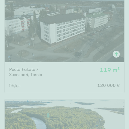
Puutarhakatu 7
119 m²
Suensaari
,
Tornio
5h,k,s
120 000 €