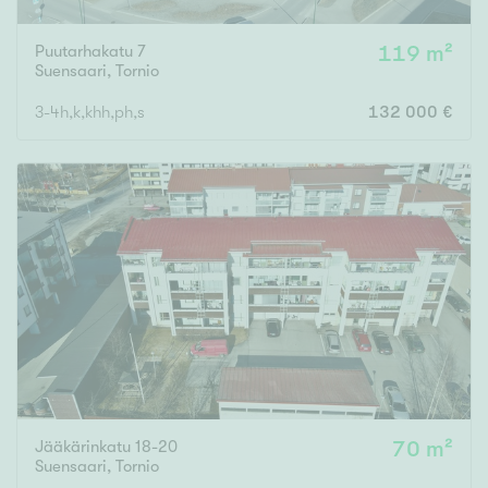
Puutarhakatu 7
119 m²
Suensaari
,
Tornio
3-4h,k,khh,ph,s
132 000 €
Jääkärinkatu 18-20
70 m²
Suensaari
,
Tornio