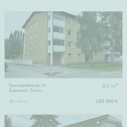
Rakennusvuosi
Uudiskohteet
Vain uudiskohteet
Ei uudiskohteita
Arvokohteet
Saarenpäänkatu 14
82 m²
Suensaari
,
Tornio
Vain arvokohteet
Ei arvokohteita
3h + k + s
120 000 €
Kunto
Hyvä