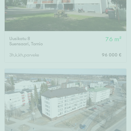
Uusikatu 8
76 m²
Suensaari
,
Tornio
3h,k,kh,parveke
96 000 €