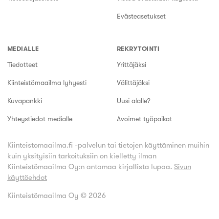
Evästeasetukset
MEDIALLE
REKRYTOINTI
Tiedotteet
Yrittäjäksi
Kiinteistömaailma lyhyesti
Välittäjäksi
Kuvapankki
Uusi alalle?
Yhteystiedot medialle
Avoimet työpaikat
Kiinteistomaailma.fi -palvelun tai tietojen käyttäminen muihin
kuin yksityisiin tarkoituksiin on kielletty ilman
Kiinteistömaailma Oy:n antamaa kirjallista lupaa.
Sivun
käyttöehdot
Kiinteistömaailma Oy ©
2026