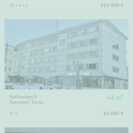
2h + k + s
110 000 €
Hallituskatu 5
46 m²
Suensaari
,
Tornio
1h, k
14 000 €