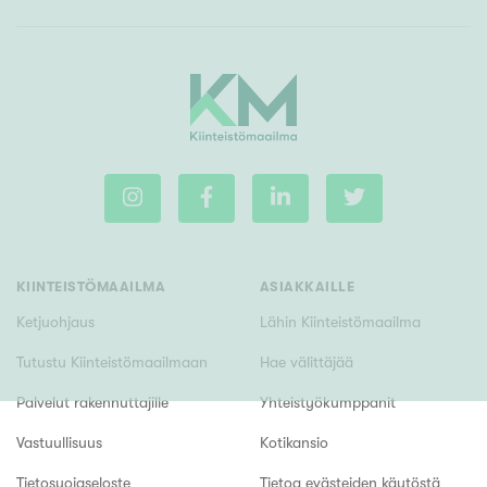
KIINTEISTÖMAAILMA
ASIAKKAILLE
Ketjuohjaus
Lähin Kiinteistömaailma
Tutustu Kiinteistömaailmaan
Hae välittäjää
Palvelut rakennuttajille
Yhteistyökumppanit
Vastuullisuus
Kotikansio
Tietosuojaseloste
Tietoa evästeiden käytöstä