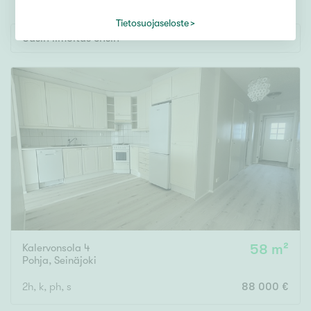
Tontti
Vapaa-ajan asunto
Tietosuojaseloste
Uusin ilmoitus ensin
Toimitila
Autotalli
Muut
Hinta
000
000 €
Pinta-ala
Kalervonsola 4
58 m²
Asuinpinta-ala
Kokonaispinta-ala
Pohja
,
Seinäjoki
2h, k, ph, s
88 000 €
m²