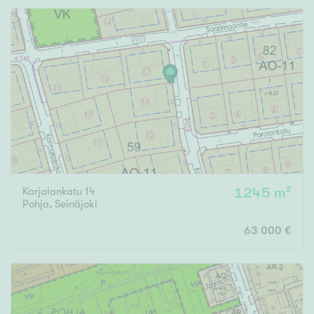
Rakennusvuosi
Uudiskohteet
Vain uudiskohteet
Ei uudiskohteita
Karjalankatu 14
1245 m²
Pohja
,
Seinäjoki
Arvokohteet
63 000 €
Vain arvokohteet
Ei arvokohteita
Kunto
Hyvä