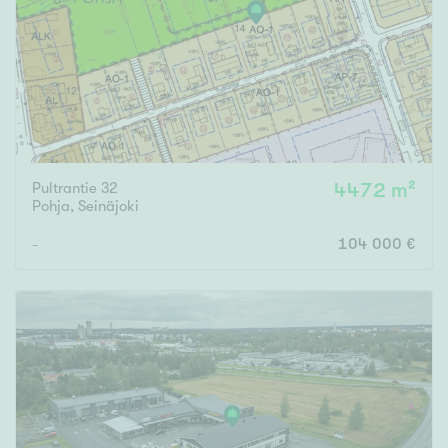
Tyydyttävä
Välttävä
Ominaisuudet
Hissi
Järvi- tai merinäköala
Pultrantie 32
4472 m²
Maalämpö
Pohja
,
Seinäjoki
Oma ranta
-
104 000 €
Oma sauna
Parveke
Senioriasunto