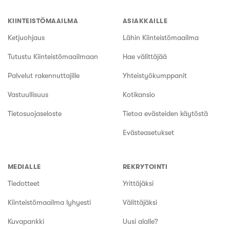
KIINTEISTÖMAAILMA
ASIAKKAILLE
Ketjuohjaus
Lähin Kiinteistömaailma
Tutustu Kiinteistömaailmaan
Hae välittäjää
Palvelut rakennuttajille
Yhteistyökumppanit
Vastuullisuus
Kotikansio
Tietosuojaseloste
Tietoa evästeiden käytöstä
Evästeasetukset
MEDIALLE
REKRYTOINTI
Tiedotteet
Yrittäjäksi
Kiinteistömaailma lyhyesti
Välittäjäksi
Kuvapankki
Uusi alalle?