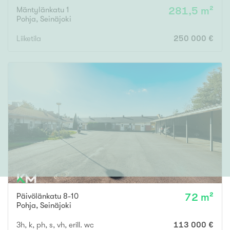
Mäntylänkatu 1
281,5 m²
Pohja
,
Seinäjoki
Liiketila
250 000 €
Päivölänkatu 8-10
72 m²
Pohja
,
Seinäjoki
3h, k, ph, s, vh, erill. wc
113 000 €