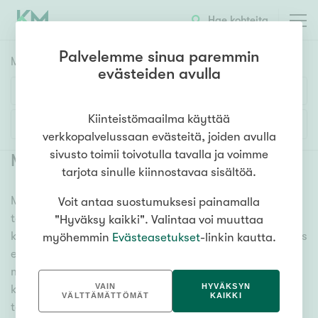
Hae kohteita
Palvelemme sinua paremmin
Myyntikohteet
HAE
evästeiden avulla
Huoneluku
Kiinteistömaailma käyttää
Lisää hakuehtoja
verkkopalvelussaan evästeitä, joiden avulla
1h
2h
3h
4h
5h+
sivusto toimii toivotulla tavalla ja voimme
Myytävät asunnot Seinäjoki Pohja
(
6
)
tarjota sinulle kiinnostavaa sisältöä.
Meiltä löydät myytävät asunnot Seinäjoki Pohja, oli
Voit antaa suostumuksesi painamalla
Asuntotyyppi
tarpeesi mikä vain! Tuhansien kohteiden ja satojen
"Hyväksy kaikki". Valintaa voi muuttaa
Kerros-/luhtitalo
kiinteistönvälittäjien verkostomme auttaa sinua kenties
myöhemmin
Evästeasetukset
-linkin kautta.
Rivitalo/paritalo
elämäsi tärkeimmässä päätöksessä. Katso alta kaikki
myytävät asunnot Seinäjoki Pohja. Hyödynnä myös
Omakoti-/erillistalo
VAIN
HYVÄKSYN
kätevää hakutyökaluamme, jonka avulla löydät omien
Maa- tai metsätila
VÄLTTÄMÄTTÖMÄT
KAIKKI
toiveidesi mukaisen kodin.