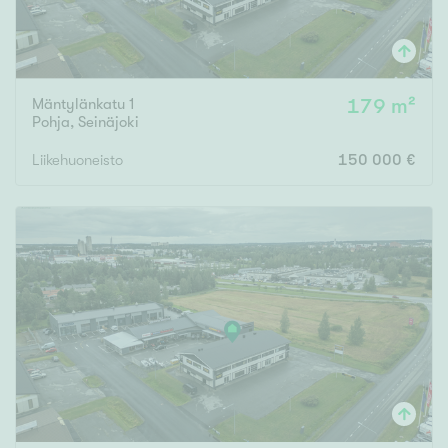
Mäntylänkatu 1
179 m²
Pohja
,
Seinäjoki
Liikehuoneisto
150 000 €