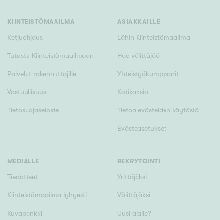
Tyydyttävä
Välttävä
KIINTEISTÖMAAILMA
ASIAKKAILLE
Ketjuohjaus
Lähin Kiinteistömaailma
Ominaisuudet
Tutustu Kiinteistömaailmaan
Hae välittäjää
Hissi
Palvelut rakennuttajille
Yhteistyökumppanit
Järvi- tai merinäköala
Vastuullisuus
Kotikansio
Maalämpö
Tietosuojaseloste
Tietoa evästeiden käytöstä
Oma ranta
Evästeasetukset
Oma sauna
Parveke
Senioriasunto
MEDIALLE
REKRYTOINTI
Tiedotteet
Yrittäjäksi
Kiinteistömaailma lyhyesti
Välittäjäksi
Kuvapankki
Uusi alalle?