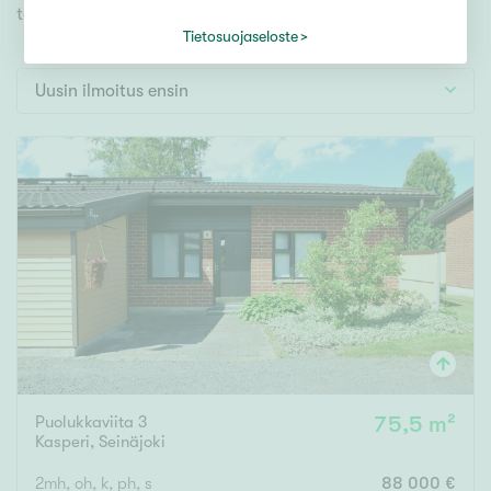
Tontti
toiveidesi mukaisen kodin.
Vapaa-ajan asunto
Tietosuojaseloste
Toimitila
Uusin ilmoitus ensin
Autotalli
Muut
Hinta
000
000 €
Pinta-ala
Asuinpinta-ala
Kokonaispinta-ala
Puolukkaviita 3
75,5 m²
Kasperi
,
Seinäjoki
m²
2mh, oh, k, ph, s
88 000 €