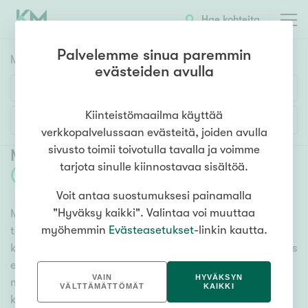
Hae kohteita
Palvelemme sinua paremmin
Myyntikohteet
HAE
evästeiden avulla
Huoneluku
Kiinteistömaailma käyttää
Lisää hakuehtoja
verkkopalvelussaan evästeitä, joiden avulla
1h
2h
3h
4h
5h+
sivusto toimii toivotulla tavalla ja voimme
Myytävät asunnot Seinäjoki Kasperi
tarjota sinulle kiinnostavaa sisältöä.
(
1
)
Voit antaa suostumuksesi painamalla
Asuntotyyppi
"Hyväksy kaikki". Valintaa voi muuttaa
Meiltä löydät myytävät asunnot Seinäjoki Kasperi, oli
Kerros-/luhtitalo
myöhemmin
Evästeasetukset
-linkin kautta.
tarpeesi mikä vain! Tuhansien kohteiden ja satojen
Rivitalo/paritalo
kiinteistönvälittäjien verkostomme auttaa sinua kenties
Omakoti-/erillistalo
elämäsi tärkeimmässä päätöksessä. Katso alta kaikki
VAIN
HYVÄKSYN
myytävät asunnot Seinäjoki Kasperi. Hyödynnä myös
Maa- tai metsätila
VÄLTTÄMÄTTÖMÄT
KAIKKI
kätevää hakutyökaluamme, jonka avulla löydät omien