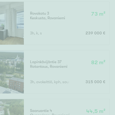
Rovakatu 3
73 m²
Keskusta
,
Rovaniemi
3h, k, s
239 000 €
Lapinkävijäntie 37
82 m²
Ratantaus
,
Rovaniemi
3h, avokeittiö, kph, sauna, erill. wc, lasitettu parve
315 000 €
Saaruantie 4
44,5 m²