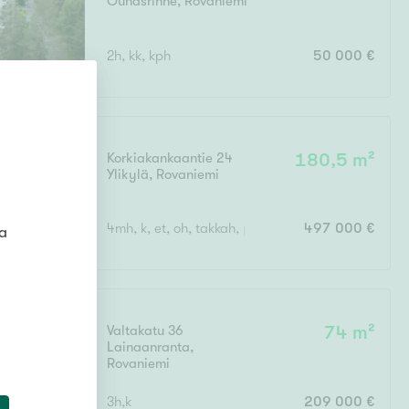
Ounasrinne
,
Rovaniemi
2h, kk, kph
50 000 €
Korkiakankaantie 24
180,5 m²
Ylikylä
,
Rovaniemi
4mh, k, et, oh, takkah, pukuh, khh, kph, s, 3x erill. 
497 000 €
ta
Valtakatu 36
74 m²
Lainaanranta
,
Rovaniemi
3h,k
209 000 €