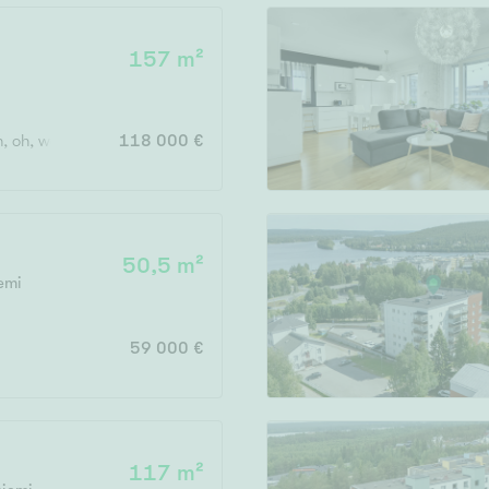
Järvi- tai merinäköala
Maalämpö
157 m²
Oma ranta
Oma sauna
h, oh, wc x 3
118 000 €
Parveke
Senioriasunto
50,5 m²
emi
59 000 €
117 m²