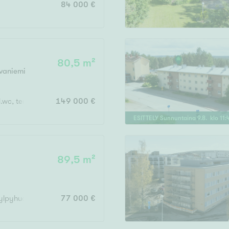
84 000 €
Vain uudiskohteet
80,5 m²
vaniemi
Vain arvokohteet
ll.wc, terassi + var
149 000 €
ESITTELY
Sunnuntaina
9
.
8
. klo
11
:
Hyvä
Tyydyttävä
89,5 m²
Välttävä
 kylpyhuone, eteinen, lasitettu parveke
77 000 €
issi