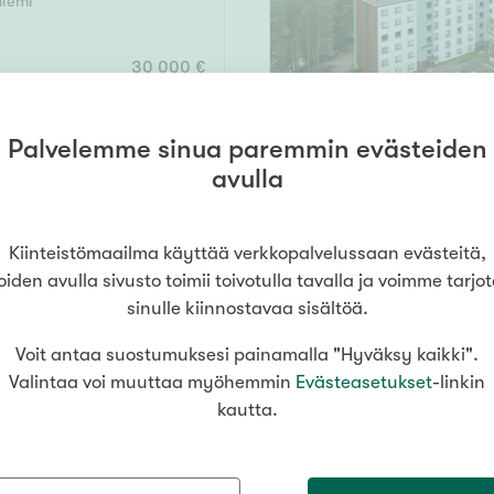
iemi
30 000 €
Palvelemme sinua paremmin evästeiden
avulla
29 m²
Kiinteistömaailma käyttää verkkopalvelussaan evästeitä,
74 000 €
oiden avulla sivusto toimii toivotulla tavalla ja voimme tarjo
sinulle kiinnostavaa sisältöä.
Voit antaa suostumuksesi painamalla "Hyväksy kaikki".
Valintaa voi muuttaa myöhemmin
Evästeasetukset
-linkin
65 m²
kautta.
vaniemi
69 000 €