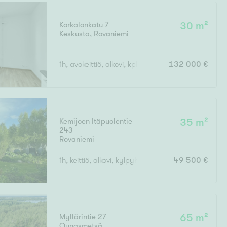
Korkalonkatu 7
30 m²
Keskusta
,
Rovaniemi
1h, avokeittiö, alkovi, kph, eteinen, lasitettu parvek
132 000 €
Kemijoen Itäpuolentie
35 m²
243
Rovaniemi
1h, keittiö, alkovi, kylpyhuone, wc, sauna
49 500 €
Myllärintie 27
65 m²
Ounasmetsä
,