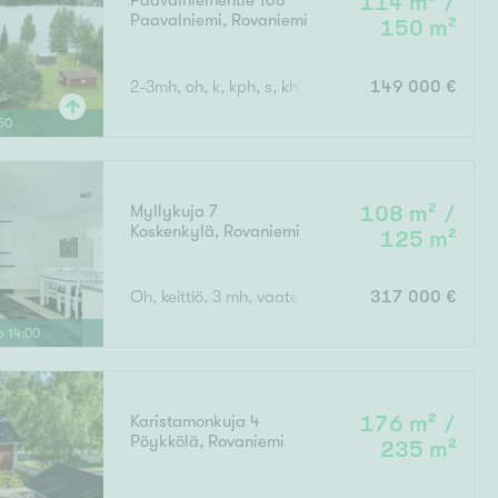
Paavalniementie 168
114 m² /
Paavalniemi
,
Rovaniemi
Ylivieska
Ylöjärvi
150 m²
2-3mh, oh, k, kph, s, khh, wc, vh
149 000 €
oki
rkulla
50
Myllykuja 7
108 m² /
Koskenkylä
,
Rovaniemi
125 m²
Oh, keittiö, 3 mh, vaatehuone, kodinhoitohuone, wc
317 000 €
Kokonaispinta-ala
lo
14
:
00
Karistamonkuja 4
176 m² /
Pöykkölä
,
Rovaniemi
235 m²