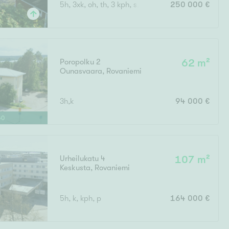
5h, 3xk, oh, th, 3 kph, s, wc, 3x vh
250 000 €
Ei uudiskohteita
Poropolku 2
62 m²
Ounasvaara
,
Rovaniemi
Ei arvokohteita
3h,k
94 000 €
40
Urheilukatu 4
107 m²
Keskusta
,
Rovaniemi
5h, k, kph, p
164 000 €