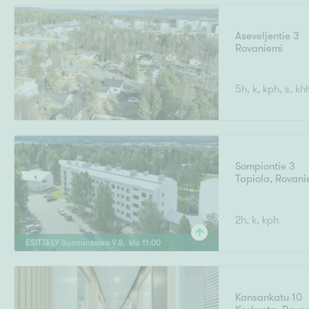
Aseveljentie 3
Rovaniemi
5h, k, kph, s, kh
Sompiontie 3
Tapiola
,
Rovani
2h, k, kph
ESITTELY
Sunnuntaina
9
.
8
. klo
11
:
00
Kansankatu 10