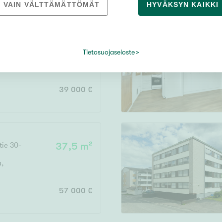
VAIN VÄLTTÄMÄTTÖMÄT
HYVÄKSYN KAIKKI
34 m²
Tietosuojaseloste
39 000 €
tie 30-
37,5 m²
a
,
57 000 €