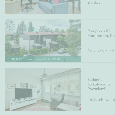
2h, tk, s
Uudiskohteet
Poropolku 10
Katajaranta
,
Ro
Arvokohteet
3h, k, kph, s, eri
ESITTELY
Sunnuntaina
9
.
8
. klo
12
:
10
Kunto
Sudentie 4
Korkalovaara
,
Rovaniemi
4h, k, erill. wc,
Ominaisuudet
H