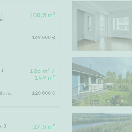
 7
100,5 m²
emi
169 000 €
28
126 m² /
149 m²
 th, wc, kph, sauna
120 000 €
u 3
27,5 m²