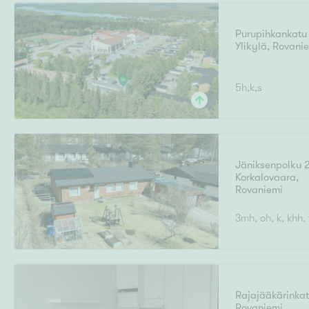
Purupihkankatu
Ylikylä
,
Rovani
5h,k,s
Jäniksenpolku 
Korkalovaara
,
Rovaniemi
3mh, oh, k, khh,
Rajajääkärinkat
Rovaniemi