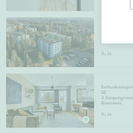
Sudentie 10
Korkalovaara
,
Rovaniemi
1h, kk
Karhunkaatajan
32
3. kaupunginos
Rovaniemi
1h, kk