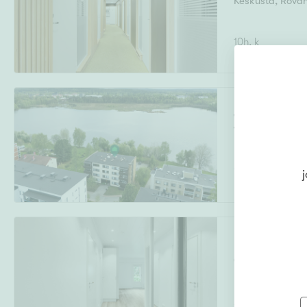
Keskusta
,
Rovan
10h, k
Veitikantie 28
Veitikanharju
,
Rovaniemi
1h, kk, kph
j
Kiekerötie 4
Ounasrinne
,
Ro
2h, k, kph, s