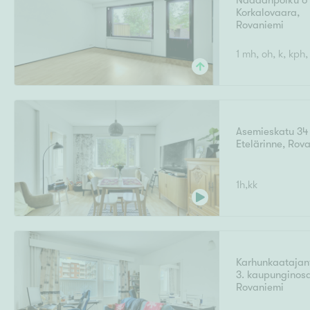
Näädänpolku 6
Ilmajoki
Ivalo
Korkalovaara
Asunto
,
M
T
Rovaniemi
Kiintei
A
Mik
J
1 mh, oh, k, kph,
Joensuu
Jyväskylä
Järvenpää
N
No
Hinta
Asemieskatu 34
Etelärinne
,
Rova
Pinta-ala
1h,kk
Karhunkaatajan
3. kaupunginos
Rovaniemi
Rakennusvuosi