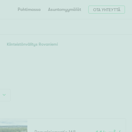
Pohtimassa
Asuntomyymälät
OTA YHTEYTTÄ
HAE
Hae postinumerosi perusteella
Kiinteistönvälitys Rovaniemi
unnon ostajille
4h
5h+
 liittyvät
T
Tahko
Tampere
Tornio
Turku
totoimeksianto
Tuusula
V
 meidät
Vaasa
Valkeakoski
Vantaa
tys alueellasi
Varkaus
Y
vaniemi