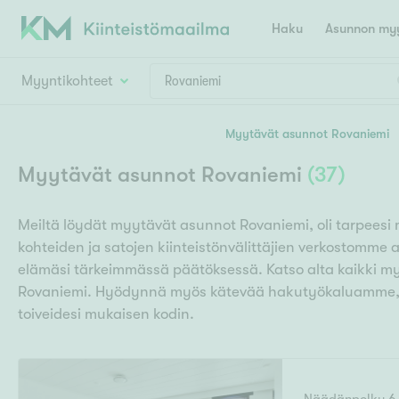
Haku
Asunnon myy
Myyntikohteet
Valitse lähin myymäläpaikkakunta
Myytävät asunnot Rovaniemi
Asun
Huoneluku
Myytävät asunnot Rovaniemi
(
37
)
E
K
Kiint
Tarj
Espoo
Ka
Meiltä löydät myytävät asunnot Rovaniemi, oli tarpeesi 
Ka
Asuntotyyppi
Ki
kohteiden ja satojen kiinteistönvälittäjien verkostomme 
Kiint
Ko
H
elämäsi tärkeimmässä päätöksessä. Katso alta kaikki m
R
Digi
Rovaniemi. Hyödynnä myös kätevää hakutyökaluamme, j
Hamina
Helsinki
Hyvinkää
Avoi
toiveidesi mukaisen kodin.
L
Hämeenlinna
Lah
T
Lev
I
Päätök