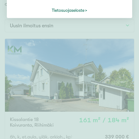
Tontti
omien toiveidesi mukaisen kodin.
Vapaa-ajan asunto
Tietosuojaseloste
Toimitila
Uusin ilmoitus ensin
Autotalli
Muut
Hinta
000
000 €
Pinta-ala
Asuinpinta-ala
Kokonaispinta-ala
Kissalantie 18
161 m² / 184 m²
Koivuranta
,
Riihimäki
m²
6h, k, et.aula, yläk. arkioh., kph, s, khh, erill. wc, kph/wc, vh, p
339 000 €