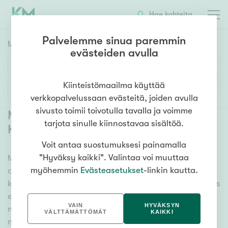
Hae kohteita
Palvelemme sinua paremmin
Myyntikohteet
HAE
evästeiden avulla
Huoneluku
Kiinteistömaailma käyttää
Lisää hakuehtoja
verkkopalvelussaan evästeitä, joiden avulla
1h
2h
3h
4h
5h+
sivusto toimii toivotulla tavalla ja voimme
Myytävät asunnot Riihimäki
tarjota sinulle kiinnostavaa sisältöä.
Koivuranta
(
1
)
Voit antaa suostumuksesi painamalla
Asuntotyyppi
"Hyväksy kaikki". Valintaa voi muuttaa
Meiltä löydät myytävät asunnot Riihimäki Koivuranta,
Kerros-/luhtitalo
myöhemmin
Evästeasetukset
-linkin kautta.
oli tarpeesi mikä vain! Tuhansien kohteiden ja satojen
Rivitalo/paritalo
kiinteistönvälittäjien verkostomme auttaa sinua kenties
Omakoti-/erillistalo
elämäsi tärkeimmässä päätöksessä. Katso alta kaikki
VAIN
HYVÄKSYN
myytävät asunnot Riihimäki Koivuranta. Hyödynnä
Maa- tai metsätila
VÄLTTÄMÄTTÖMÄT
KAIKKI
myös kätevää hakutyökaluamme, jonka avulla löydät