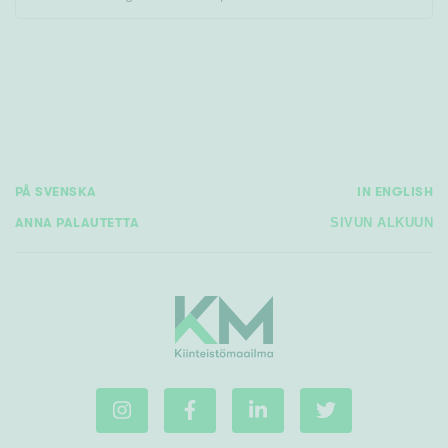
Rakennusvuosi
PÅ SVENSKA
IN ENGLISH
Uudiskohteet
ANNA PALAUTETTA
SIVUN ALKUUN
Vain uudiskohteet
Ei uudiskohteita
Arvokohteet
Vain arvokohteet
Ei arvokohteita
Kunto
Hyvä