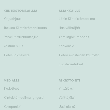
Tyydyttävä
Välttävä
KIINTEISTÖMAAILMA
ASIAKKAILLE
Ketjuohjaus
Lähin Kiinteistömaailma
Ominaisuudet
Tutustu Kiinteistömaailmaan
Hae välittäjää
Hissi
Palvelut rakennuttajille
Yhteistyökumppanit
Järvi- tai merinäköala
Vastuullisuus
Kotikansio
Maalämpö
Tietosuojaseloste
Tietoa evästeiden käytöstä
Oma ranta
Evästeasetukset
Oma sauna
Parveke
Senioriasunto
MEDIALLE
REKRYTOINTI
Tiedotteet
Yrittäjäksi
Kiinteistömaailma lyhyesti
Välittäjäksi
Kuvapankki
Uusi alalle?