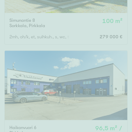
Simunantie 8
100 m²
Sorkkala
,
Pirkkala
2mh, oh/k, et, suihkuh., s, wc, tekt.
279 000 €
Haikanvuori 6
96,5 m² /