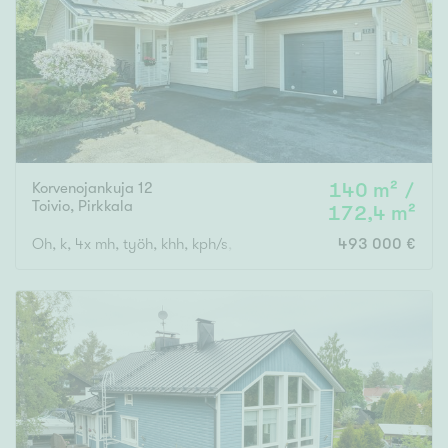
Tyydyttävä
Välttävä
Ominaisuudet
Hissi
Järvi- tai merinäköala
Korvenojankuja 12
140 m² /
Maalämpö
Toivio
,
Pirkkala
172,4 m²
Oma ranta
Oh, k, 4x mh, työh, khh, kph/s, wc, at
493 000 €
Oma sauna
Parveke
Senioriasunto