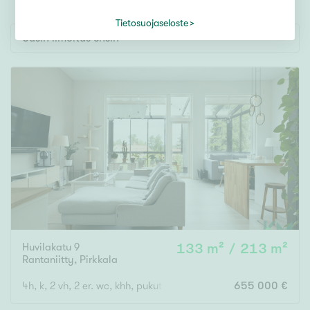
Tontti
Vapaa-ajan asunto
Tietosuojaseloste
Uusin ilmoitus ensin
Toimitila
Autotalli
Muut
Hinta
000
000 €
Pinta-ala
Huvilakatu 9
133 m² / 213 m²
Asuinpinta-ala
Kokonaispinta-ala
Rantaniitty
,
Pirkkala
4h, k, 2 vh, 2 er. wc, khh, pukutila, s/kph + iso autotalli
655 000 €
m²