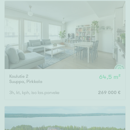
Koulutie 2
64,5 m²
Suuppa
,
Pirkkala
3h, kt, kph, iso las.parveke
269 000 €