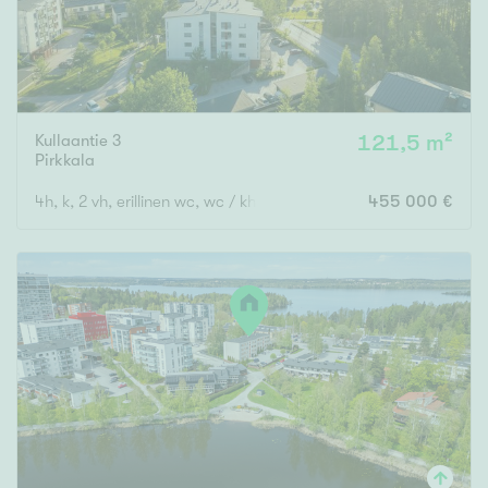
Kullaantie 3
121,5 m²
Pirkkala
4h, k, 2 vh, erillinen wc, wc / kh-tila / saunaos., 2 las. p
455 000 €