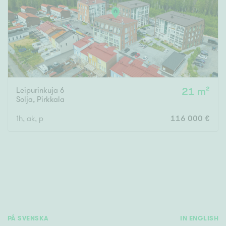
Leipurinkuja 6
21 m²
Solja
,
Pirkkala
1h, ak, p
116 000 €
PÅ SVENSKA
IN ENGLISH