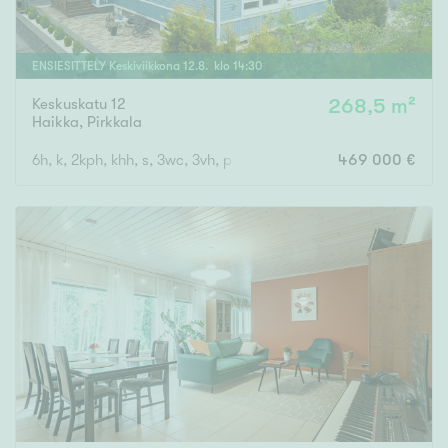
ENSIESITTELY
Keskiviikkona
12
.
8
. klo
14
:
30
Keskuskatu 12
268,5 m²
Haikka
,
Pirkkala
6h, k, 2kph, khh, s, 3wc, 3vh, p, terassi, läm.var, ak
469 000 €