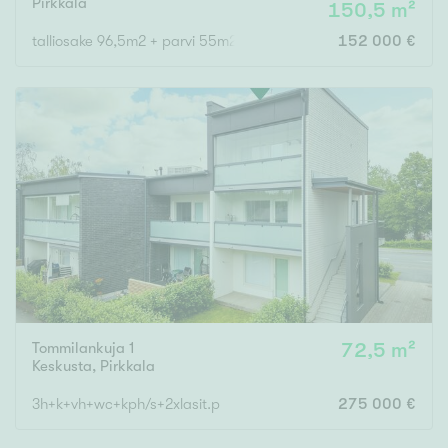
Pirkkala
150,5 m²
talliosake 96,5m2 + parvi 55m2
152 000 €
Tommilankuja 1
72,5 m²
Keskusta
,
Pirkkala
3h+k+vh+wc+kph/s+2xlasit.p
275 000 €