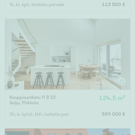
1h, kt, kph, lasitettu parveke
113 500 €
Kauppiaankatu 11 B 22
124,5 m²
Solja
,
Pirkkala
5h, k, kph/s, khh, lasitettu parveke ja ranskal. parveke
599 000 €