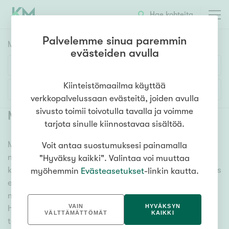
Hae kohteita
Palvelemme sinua paremmin
Myyntikohteet
HAE
evästeiden avulla
Huoneluku
Kiinteistömaailma käyttää
Lisää hakuehtoja
verkkopalvelussaan evästeitä, joiden avulla
1h
2h
3h
4h
5h+
sivusto toimii toivotulla tavalla ja voimme
Myytävät asunnot Pirkkala
(
19
)
tarjota sinulle kiinnostavaa sisältöä.
Meiltä löydät myytävät asunnot Pirkkala, oli tarpeesi
Voit antaa suostumuksesi painamalla
Asuntotyyppi
mikä vain! Tuhansien kohteiden ja satojen
"Hyväksy kaikki". Valintaa voi muuttaa
Kerros-/luhtitalo
kiinteistönvälittäjien verkostomme auttaa sinua kenties
myöhemmin
Evästeasetukset
-linkin kautta.
Rivitalo/paritalo
elämäsi tärkeimmässä päätöksessä. Katso alta kaikki
myytävät asunnot Pirkkala. Hyödynnä myös kätevää
Omakoti-/erillistalo
VAIN
HYVÄKSYN
hakutyökaluamme, jonka avulla löydät omien
Maa- tai metsätila
VÄLTTÄMÄTTÖMÄT
KAIKKI
toiveidesi mukaisen kodin.