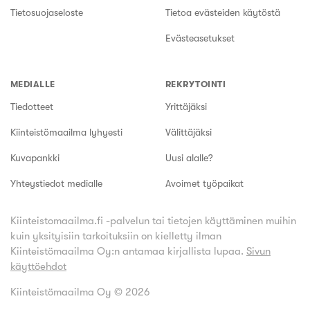
Tietosuojaseloste
Tietoa evästeiden käytöstä
Evästeasetukset
MEDIALLE
REKRYTOINTI
Tiedotteet
Yrittäjäksi
Kiinteistömaailma lyhyesti
Välittäjäksi
Kuvapankki
Uusi alalle?
Yhteystiedot medialle
Avoimet työpaikat
Kiinteistomaailma.fi -palvelun tai tietojen käyttäminen muihin
kuin yksityisiin tarkoituksiin on kielletty ilman
Kiinteistömaailma Oy:n antamaa kirjallista lupaa.
Sivun
käyttöehdot
Kiinteistömaailma Oy ©
2026