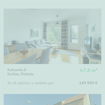
Kullaantie 8
47,5 m²
Kurikka
,
Pirkkala
2h, kk, kph/wc, s, lasitettu parveke
169 500 €