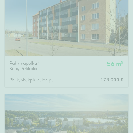
Pähkinäpolku 1
56 m²
Killo
,
Pirkkala
2h, k, vh, kph, s, las.p,
178 000 €