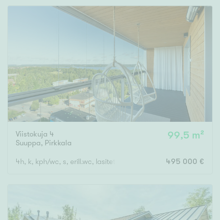
Rakennusvuosi
Uudiskohteet
Vain uudiskohteet
Ei uudiskohteita
Viistokuja 4
99,5 m²
Suuppa
,
Pirkkala
Arvokohteet
4h, k, kph/wc, s, erill.wc, lasitettu parveke
495 000 €
Vain arvokohteet
Ei arvokohteita
Kunto
Hyvä