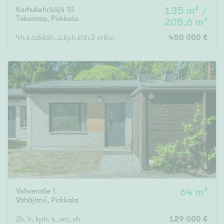
Karhukehrääjä 10
135 m² /
Takamaa
,
Pirkkala
205,6 m²
4h,k,takkah.,s,kph,khh,2 erill.wc+ AT kahdelle autolle, varasto
450 000 €
Vahverotie 1
64 m²
Vähäjärvi
,
Pirkkala
2h, k, kph, s, wc, vh
129 000 €