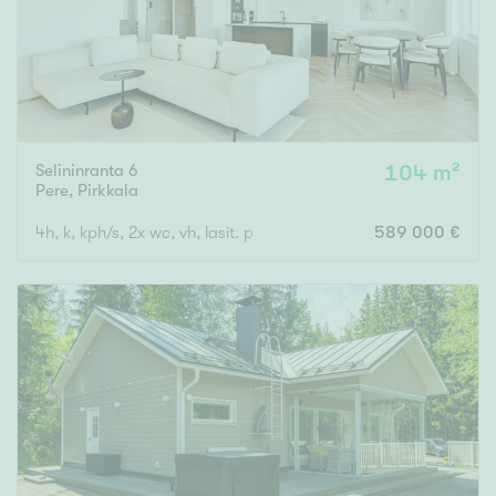
Selininranta 6
104 m²
Pere
,
Pirkkala
4h, k, kph/s, 2x wc, vh, lasit. p
589 000 €