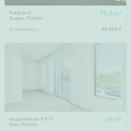
Patokuja 2
75,5 m²
Suuppa
,
Pirkkala
3h,k,kph,lasit.p.
99 500 €
Kauppiaankatu 11 B 17
27 m²
Solja
,
Pirkkala