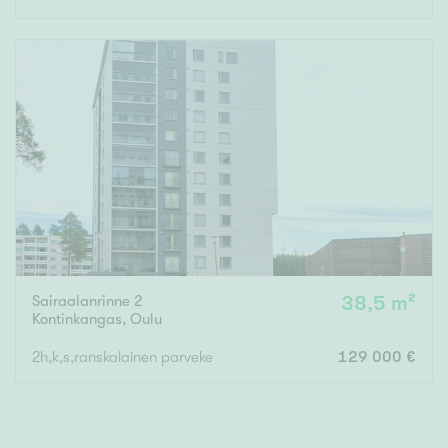
Rakennusvuosi
Uudiskohteet
Vain uudiskohteet
Ei uudiskohteita
Arvokohteet
Sairaalanrinne 2
38,5 m²
Kontinkangas
,
Oulu
Vain arvokohteet
Ei arvokohteita
2h,k,s,ranskalainen parveke
129 000 €
Kunto
Hyvä