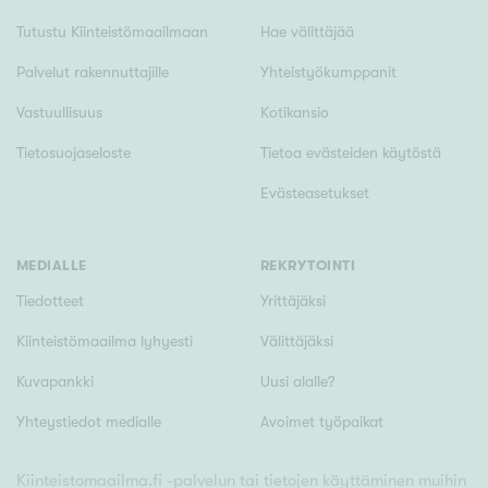
Tutustu Kiinteistömaailmaan
Hae välittäjää
Palvelut rakennuttajille
Yhteistyökumppanit
Vastuullisuus
Kotikansio
Tietosuojaseloste
Tietoa evästeiden käytöstä
Evästeasetukset
MEDIALLE
REKRYTOINTI
Tiedotteet
Yrittäjäksi
Kiinteistömaailma lyhyesti
Välittäjäksi
Kuvapankki
Uusi alalle?
Yhteystiedot medialle
Avoimet työpaikat
Kiinteistomaailma.fi -palvelun tai tietojen käyttäminen muihin