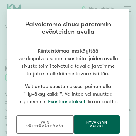
Hae kohteita
Palvelemme sinua paremmin
Myyntikohteet
HAE
evästeiden avulla
Huoneluku
Kiinteistömaailma käyttää
Lisää hakuehtoja
verkkopalvelussaan evästeitä, joiden avulla
1h
2h
3h
4h
5h+
sivusto toimii toivotulla tavalla ja voimme
Myytävät asunnot Oulu Kontinkangas
tarjota sinulle kiinnostavaa sisältöä.
(
2
)
Voit antaa suostumuksesi painamalla
Asuntotyyppi
"Hyväksy kaikki". Valintaa voi muuttaa
Meiltä löydät myytävät asunnot Oulu Kontinkangas,
Kerros-/luhtitalo
myöhemmin
Evästeasetukset
-linkin kautta.
oli tarpeesi mikä vain! Tuhansien kohteiden ja satojen
Rivitalo/paritalo
kiinteistönvälittäjien verkostomme auttaa sinua kenties
Omakoti-/erillistalo
elämäsi tärkeimmässä päätöksessä. Katso alta kaikki
VAIN
HYVÄKSYN
myytävät asunnot Oulu Kontinkangas. Hyödynnä
Maa- tai metsätila
VÄLTTÄMÄTTÖMÄT
KAIKKI
myös kätevää hakutyökaluamme, jonka avulla löydät