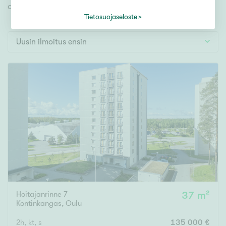
Tontti
omien toiveidesi mukaisen kodin.
Vapaa-ajan asunto
Tietosuojaseloste
Toimitila
Uusin ilmoitus ensin
Autotalli
Muut
Hinta
000
000 €
Pinta-ala
Asuinpinta-ala
Kokonaispinta-ala
Hoitajanrinne 7
37 m²
Kontinkangas
,
Oulu
m²
2h, kt, s
135 000 €