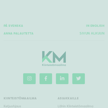
Tyydyttävä
Välttävä
Ominaisuudet
PÅ SVENSKA
IN ENGLISH
Hissi
ANNA PALAUTETTA
SIVUN ALKUUN
Järvi- tai merinäköala
Maalämpö
Oma ranta
Oma sauna
Parveke
Senioriasunto
KIINTEISTÖMAAILMA
ASIAKKAILLE
Ketjuohjaus
Lähin Kiinteistömaailma