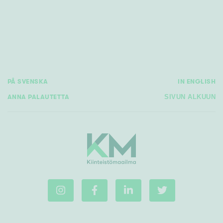
Rakennusvuosi
PÅ SVENSKA
IN ENGLISH
Uudiskohteet
ANNA PALAUTETTA
SIVUN ALKUUN
Vain uudiskohteet
Ei uudiskohteita
Arvokohteet
Vain arvokohteet
Ei arvokohteita
Kunto
Hyvä