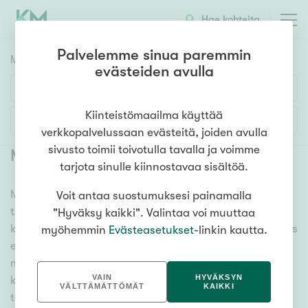
Hae kohteita
Palvelemme sinua paremmin
Myyntikohteet
HAE
evästeiden avulla
Huoneluku
Kiinteistömaailma käyttää
Lisää hakuehtoja
verkkopalvelussaan evästeitä, joiden avulla
1h
2h
3h
4h
5h+
sivusto toimii toivotulla tavalla ja voimme
Myytävät asunnot Nuppulinna
(
1
)
tarjota sinulle kiinnostavaa sisältöä.
Meiltä löydät myytävät asunnot Nuppulinna, oli
Voit antaa suostumuksesi painamalla
Asuntotyyppi
tarpeesi mikä vain! Tuhansien kohteiden ja satojen
"Hyväksy kaikki". Valintaa voi muuttaa
Kerros-/luhtitalo
kiinteistönvälittäjien verkostomme auttaa sinua kenties
myöhemmin
Evästeasetukset
-linkin kautta.
Rivitalo/paritalo
elämäsi tärkeimmässä päätöksessä. Katso alta kaikki
myytävät asunnot Nuppulinna. Hyödynnä myös
Omakoti-/erillistalo
VAIN
HYVÄKSYN
kätevää hakutyökaluamme, jonka avulla löydät omien
Maa- tai metsätila
VÄLTTÄMÄTTÖMÄT
KAIKKI
toiveidesi mukaisen kodin.