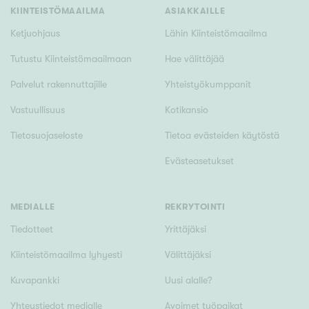
Tyydyttävä
KIINTEISTÖMAAILMA
ASIAKKAILLE
Välttävä
Ketjuohjaus
Lähin Kiinteistömaailma
Tutustu Kiinteistömaailmaan
Hae välittäjää
Ominaisuudet
Palvelut rakennuttajille
Yhteistyökumppanit
Hissi
Vastuullisuus
Kotikansio
Järvi- tai merinäköala
Maalämpö
Tietosuojaseloste
Tietoa evästeiden käytöstä
Oma ranta
Evästeasetukset
Oma sauna
Parveke
MEDIALLE
REKRYTOINTI
Senioriasunto
Tiedotteet
Yrittäjäksi
Kiinteistömaailma lyhyesti
Välittäjäksi
Kuvapankki
Uusi alalle?
Yhteystiedot medialle
Avoimet työpaikat