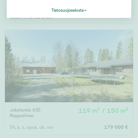
Tontti
Vapaa-ajan asunto
Tietosuojaseloste
Uusin ilmoitus ensin
Toimitila
Autotalli
Muut
Hinta
000
000 €
Pinta-ala
Jokelantie 630
119 m² / 150 m²
Asuinpinta-ala
Kokonaispinta-ala
Nuppulinna
5h, k, s, apuk, ak, var
179 000 €
m²