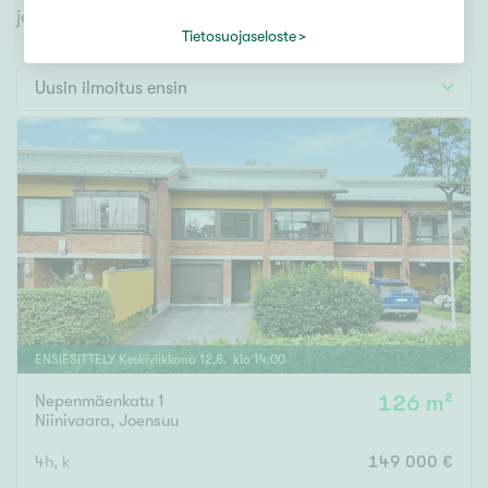
Tontti
jonka avulla löydät omien toiveidesi mukaisen kodin.
Vapaa-ajan asunto
Tietosuojaseloste
Toimitila
Uusin ilmoitus ensin
Autotalli
Muut
Hinta
000
000 €
Pinta-ala
ENSIESITTELY
Keskiviikkona
12
.
8
. klo
14
:
00
Nepenmäenkatu 1
126 m²
Asuinpinta-ala
Kokonaispinta-ala
Niinivaara
,
Joensuu
m²
4h, k
149 000 €