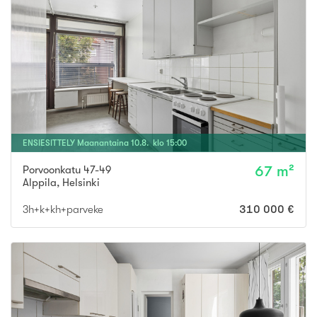
ENSIESITTELY
Maanantaina
10
.
8
. klo
15
:
00
Porvoonkatu 47-49
67 m²
Alppila
,
Helsinki
3h+k+kh+parveke
310 000 €