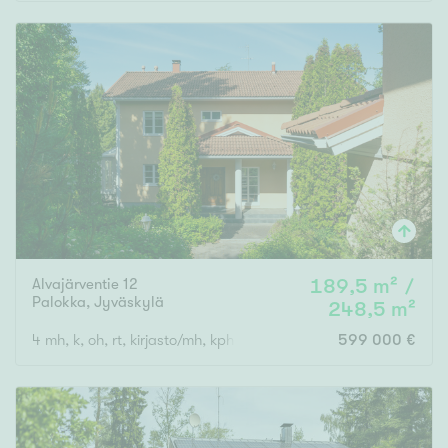
Rakennusvuosi
Uudiskohteet
Vain uudiskohteet
Ei uudiskohteita
Alvajärventie 12
189,5 m² /
Arvokohteet
Palokka
,
Jyväskylä
248,5 m²
Vain arvokohteet
Ei arvokohteita
4 mh, k, oh, rt, kirjasto/mh, kph x 2, s, khh, 2x erill. wc, 3x vh
599 000 €
Kunto
Hyvä