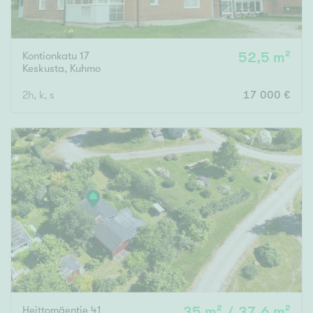
Kontionkatu 17
52,5 m²
Keskusta
,
Kuhmo
2h, k, s
17 000 €
Heittomäentie 41
35 m² / 37,6 m²