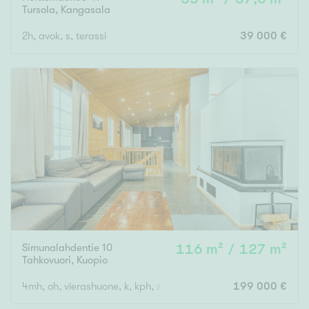
Tursola
,
Kangasala
2h, avok, s, terassi
39 000 €
Simunalahdentie 10
116 m² / 127 m²
Tahkovuori
,
Kuopio
4mh, oh, vierashuone, k, kph, s, 2 x erillinen wc, terassi/parveke
199 000 €