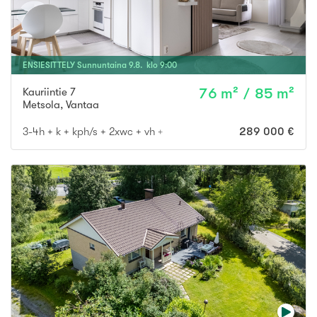
ENSIESITTELY
Sunnuntaina
9
.
8
. klo
9
:
00
Kauriintie 7
76 m² / 85 m²
Metsola
,
Vantaa
3-4h + k + kph/s + 2xwc + vh + var. + terassi markiisilla
289 000 €