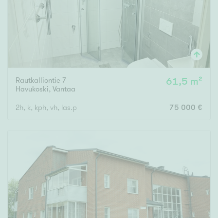
Rautkalliontie 7
61,5 m²
Havukoski
,
Vantaa
2h, k, kph, vh, las.p
75 000 €