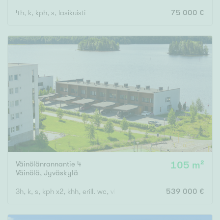
4h, k, kph, s, lasikuisti
75 000 €
Väinölänrannantie 4
105 m²
Väinölä
,
Jyväskylä
3h, k, s, kph x2, khh, erill. wc, vh, las.p, ter
539 000 €