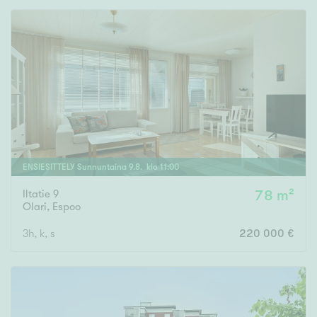
ENSIESITTELY
Sunnuntaina
9
.
8
. klo
11
:
00
Iltatie 9
78 m²
Olari
,
Espoo
3h, k, s
220 000 €