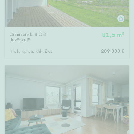
Onninlenkki 8 C 8
81,5 m²
Jyväskylä
4h, k, kph, s, khh, 2wc
289 000 €