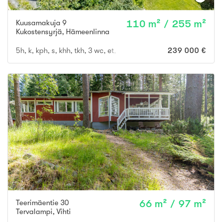
Kuusamakuja 9
110 m² / 255 m²
Kukostensyrjä
,
Hämeenlinna
5h, k, kph, s, khh, tkh, 3 wc, et, parv, vh, 2 var, kylmäkellari, at
239 000 €
Teerimäentie 30
66 m² / 97 m²
Tervalampi
,
Vihti