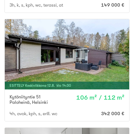
3h, k, s, kph, wc, terassi, at
149 000 €
ESITTELY
Keskiviikkona
12
.
8
. klo
14
:
30
Kytöniityntie 51
106 m² / 112 m²
Paloheinä
,
Helsinki
4h, avok, kph, s, erill. wc
342 000 €