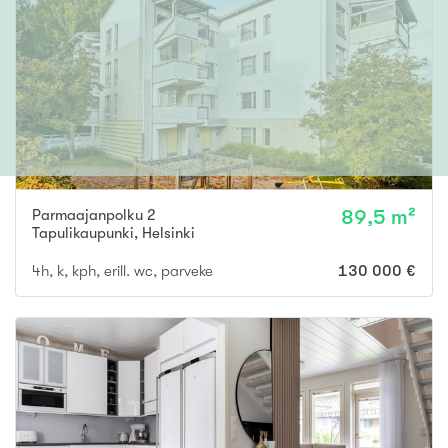
Parmaajanpolku 2
89,5 m²
Tapulikaupunki
,
Helsinki
4h, k, kph, erill. wc, parveke
130 000 €