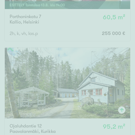
ESITTELY
Torstaina
13
.
8
. klo
14
:
00
Porthaninkatu 7
60,5 m²
Kallio
,
Helsinki
2h, k, vh, las.p
255 000 €
Ojaluhdantie 12
95,2 m²
Paavolanmäki
,
Kurikka