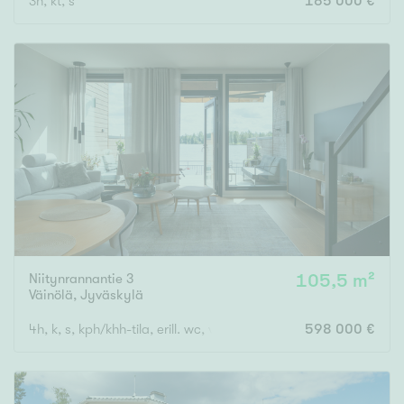
3h, kt, s
165 000 €
Niitynrannantie 3
105,5 m²
Väinölä
,
Jyväskylä
4h, k, s, kph/khh-tila, erill. wc, vh, las. parveke
598 000 €