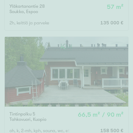
Yläkartanontie 28
57 m²
Soukka
,
Espoo
2h, keittiö ja parveke
135 000 €
Tintinpolku 5
66,5 m² / 90 m²
Tahkovuori
,
Kuopio
oh, k, 2-mh, kph, sauna, wc, et ... ja avoin parvi, jossa wc
158 500 €