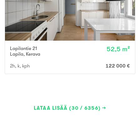
Lapilantie 21
52,5 m²
Lapila
,
Kerava
2h, k, kph
122 000 €
LATAA LISÄÄ (30 / 6356)