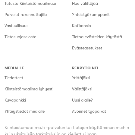
Tutustu Kiinteistömaailmaan
Hae välittäjää
Palvelut rakennuttajille
Yhteistyökumppanit
Vastuullisuus
Kotikansio
Tietosuojaseloste
Tietoa evästeiden käytöstä
Evästeasetukset
MEDIALLE
REKRYTOINTI
Tiedotteet
Yrittäjäksi
Kiinteistömaailma lyhyesti
Välittäjäksi
Kuvapankki
Uusi alalle?
Yhteystiedot medialle
Avoimet työpaikat
Kiinteistomaailma.fi -palvelun tai tietojen käyttäminen muihin
kuin yksityisiin tarkoituksiin on kielletty ilman