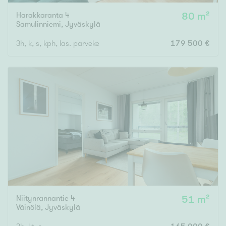
Harakkaranta 4
80 m²
Samulinniemi
,
Jyväskylä
3h, k, s, kph, las. parveke
179 500 €
Niitynrannantie 4
51 m²
Väinölä
,
Jyväskylä