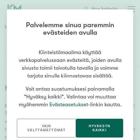
Hae kohteita
Palvelemme sinua paremmin
Myyntikohteet
HAE
evästeiden avulla
Huoneluku
Kiinteistömaailma käyttää
Lisää hakuehtoja
verkkopalvelussaan evästeitä, joiden avulla
1h
2h
3h
4h
5h+
sivusto toimii toivotulla tavalla ja voimme
tarjota sinulle kiinnostavaa sisältöä.
Myytävät asunnot
(
6356
)
Voit antaa suostumuksesi painamalla
Asuntotyyppi
"Hyväksy kaikki". Valintaa voi muuttaa
Kerros-/luhtitalo
myöhemmin
Evästeasetukset
-linkin kautta.
Meiltä löydät myytävät asunnot, oli tarpeesi mikä vain!
Rivitalo/paritalo
Tuhansien kohteiden ja satojen kiinteistönvälittäjien
Omakoti-/erillistalo
verkostomme auttaa sinua kenties elämäsi
VAIN
HYVÄKSYN
tärkeimmässä päätöksessä. Katso alta kaikki myytävät
Maa- tai metsätila
VÄLTTÄMÄTTÖMÄT
KAIKKI
asunnot. Hyödynnä myös kätevää hakutyökaluamme,