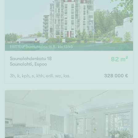
ESITTELY
Sunnuntaina
16
.
8
. klo
13
:
45
Saunalahdenkatu 18
82 m²
Saunalahti
,
Espoo
3h, k, kph, s, khh, erill. wc, las. parveke
328 000 €