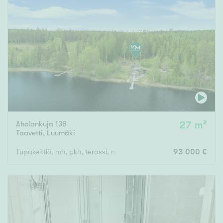
Aholankuja 138
27 m²
Taavetti
,
Luumäki
Tupakeittiö, mh, pkh, terassi, rantasauna, aitta, autotalli/varasto
93 000 €