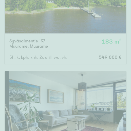
Syväsalmentie 197
183 m²
Muurame
,
Muurame
5h, k, kph, khh, 2x erill. wc, vh, lasitettu lämmin terassi
549 000 €