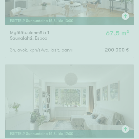
ESITTELY
Sunnuntaina
16
.
8
. klo
13
:
00
Myötätuulenmäki 1
67,5 m²
Saunalahti
,
Espoo
3h, avok, kph/s/wc, lasit. parveke
200 000 €
ESITTELY
Sunnuntaina
16
.
8
. klo
12
:
00