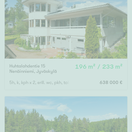
Huhtalahdentie 15
196 m² / 233 m²
Nenäinniemi
,
Jyväskylä
5h, k, kph x 2, erill. wc, pkh, takkah., aula, autotalli ja -katos, l
638 000 €