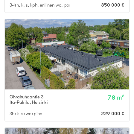
3-4h, k, s, kph, erillinen wc, parveke
350 000 €
Ohrahuhdantie 3
78 m²
Itä-Pakila
,
Helsinki
3h+k+s+wc+piha
229 000 €