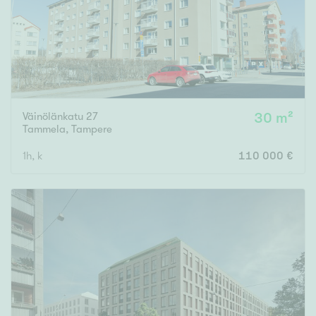
Väinölänkatu 27
30 m²
Tammela
,
Tampere
1h, k
110 000 €