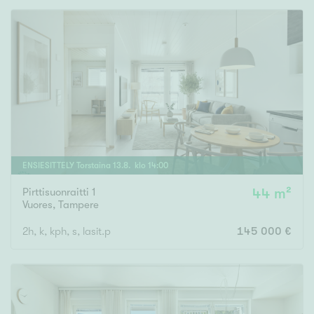
ENSIESITTELY
Torstaina
13
.
8
. klo
14
:
00
Pirttisuonraitti 1
44 m²
Vuores
,
Tampere
2h, k, kph, s, lasit.p
145 000 €