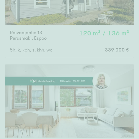
Raivaajantie 13
120 m² / 136 m²
Perusmäki
,
Espoo
5h, k, kph, s, khh, wc
339 000 €