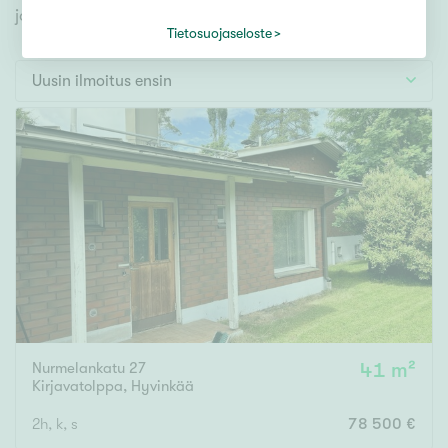
Tontti
jonka avulla löydät omien toiveidesi mukaisen kodin.
Vapaa-ajan asunto
Tietosuojaseloste
Toimitila
Uusin ilmoitus ensin
Autotalli
Muut
Hinta
000
000 €
Pinta-ala
Nurmelankatu 27
41 m²
Asuinpinta-ala
Kokonaispinta-ala
Kirjavatolppa
,
Hyvinkää
m²
2h, k, s
78 500 €