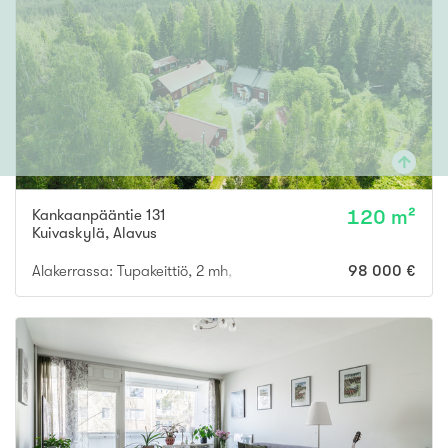
Kankaanpääntie 131
120 m²
Kuivaskylä
,
Alavus
Alakerrassa: Tupakeittiö, 2 mh, ph/wc. Yläkerrassa: Olohuone, m
98 000 €