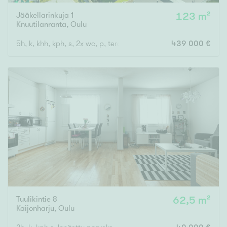
Jääkellarinkuja 1
123 m²
Knuutilanranta
,
Oulu
5h, k, khh, kph, s, 2x wc, p, terassi
439 000 €
Tuulikintie 8
62,5 m²
Kaijonharju
,
Oulu