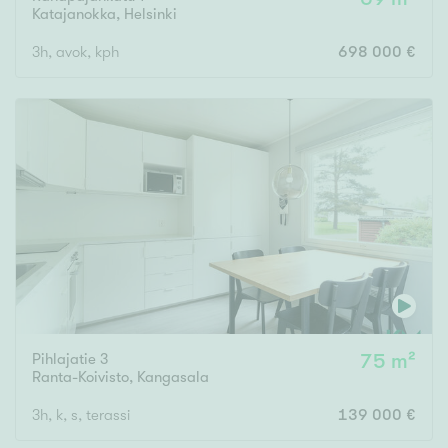
Katajanokka
,
Helsinki
3h, avok, kph
698 000 €
Pihlajatie 3
75 m²
Ranta-Koivisto
,
Kangasala
3h, k, s, terassi
139 000 €