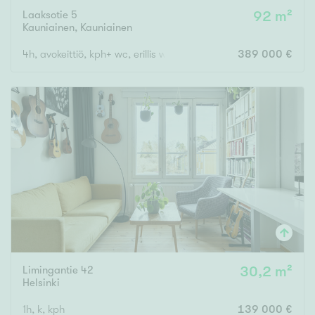
Laaksotie 5
92 m²
Kauniainen
,
Kauniainen
4h, avokeittiö, kph+ wc, erillis wc, khh, lasitettu parveke,
389 000 €
Limingantie 42
30,2 m²
Helsinki
1h, k, kph
139 000 €