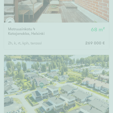
Matruusinkatu 4
68 m²
Katajanokka
,
Helsinki
2h, k, rt, kph, terassi
269 000 €