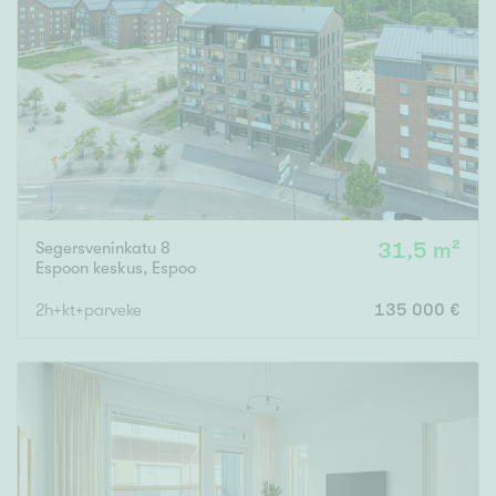
Segersveninkatu 8
31,5 m²
Espoon keskus
,
Espoo
2h+kt+parveke
135 000 €