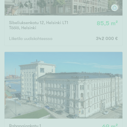
Sibeliuksenkatu 12, Helsinki LT1
85,5 m²
Töölö
,
Helsinki
Liiketila uudiskohteessa
342 000 €
Rahapajankatu 1
69 m²