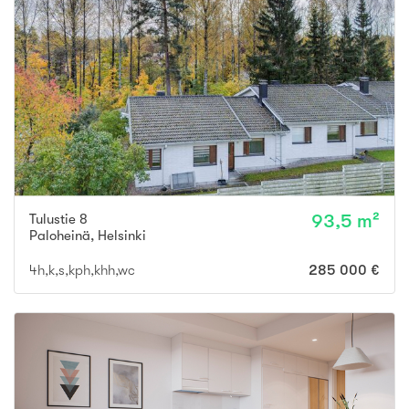
Tulustie 8
93,5 m²
Paloheinä
,
Helsinki
4h,k,s,kph,khh,wc
285 000 €