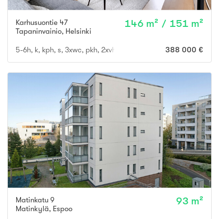
Karhusuontie 47
146 m² / 151 m²
Tapaninvainio
,
Helsinki
5-6h, k, kph, s, 3xwc, pkh, 2xvh,erkkeri, kuistit, 2x ulkovar.
388 000 €
Matinkatu 9
93 m²
Matinkylä
,
Espoo