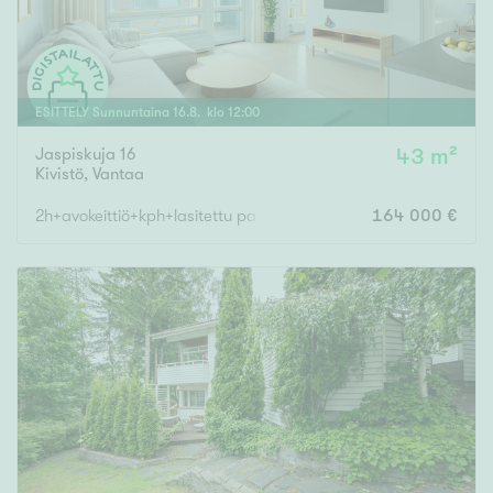
ESITTELY
Sunnuntaina
16
.
8
. klo
12
:
00
Jaspiskuja 16
43 m²
Kivistö
,
Vantaa
2h+avokeittiö+kph+lasitettu parv., OMA TONTTI
164 000 €