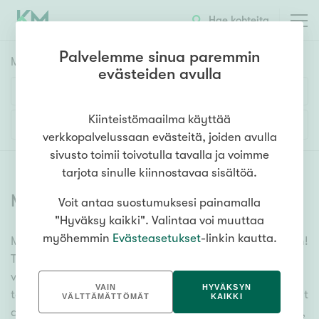
Hae kohteita
Palvelemme sinua paremmin
Myyntikohteet
HAE
evästeiden avulla
Huoneluku
Kiinteistömaailma käyttää
Lisää hakuehtoja
verkkopalvelussaan evästeitä, joiden avulla
1h
2h
3h
4h
5h+
sivusto toimii toivotulla tavalla ja voimme
tarjota sinulle kiinnostavaa sisältöä.
Myytävät asunnot
(
6338
)
Voit antaa suostumuksesi painamalla
Asuntotyyppi
"Hyväksy kaikki". Valintaa voi muuttaa
Kerros-/luhtitalo
myöhemmin
Evästeasetukset
-linkin kautta.
Meiltä löydät myytävät asunnot, oli tarpeesi mikä vain!
Rivitalo/paritalo
Tuhansien kohteiden ja satojen kiinteistönvälittäjien
Omakoti-/erillistalo
verkostomme auttaa sinua kenties elämäsi
VAIN
HYVÄKSYN
tärkeimmässä päätöksessä. Katso alta kaikki myytävät
Maa- tai metsätila
VÄLTTÄMÄTTÖMÄT
KAIKKI
asunnot. Hyödynnä myös kätevää hakutyökaluamme,