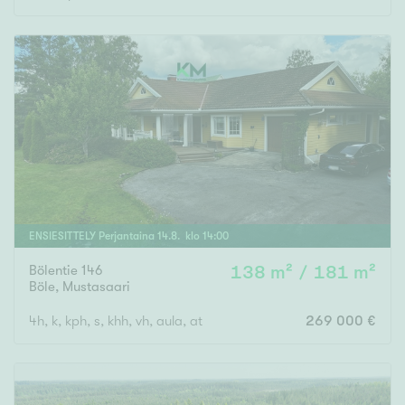
ENSIESITTELY
Perjantaina
14
.
8
. klo
14
:
00
Bölentie 146
138 m² / 181 m²
Böle
,
Mustasaari
4h, k, kph, s, khh, vh, aula, at
269 000 €