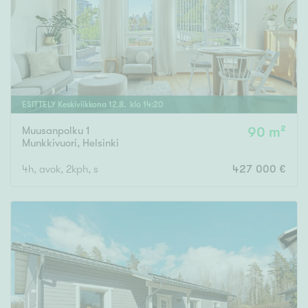
ESITTELY
Keskiviikkona
12
.
8
. klo
14
:
20
Muusanpolku 1
90 m²
Munkkivuori
,
Helsinki
4h, avok, 2kph, s
427 000 €