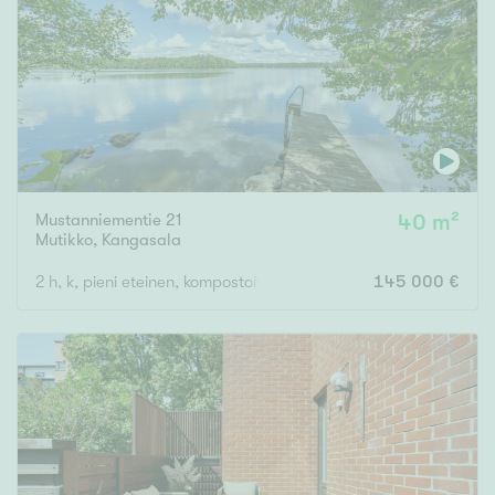
Tyydyttävä
Välttävä
Ominaisuudet
Hissi
Järvi- tai merinäköala
Maalämpö
Mustanniementie 21
40 m²
Mutikko
,
Kangasala
Oma ranta
2 h, k, pieni eteinen, kompostoiva sisä-wc
145 000 €
Oma sauna
Parveke
Senioriasunto