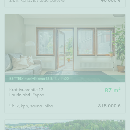
2h, k, kph,s, lasitettu parveke
40 000 €
ESITTELY
Keskiviikkona
12
.
8
. klo
14
:
00
Krattivuorentie 12
87 m²
Laurinlahti
,
Espoo
4h, k, kph, sauna, piha
315 000 €