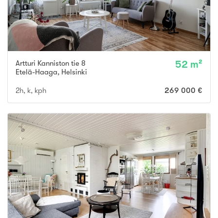
Artturi Kanniston tie 8
52 m²
Etelä-Haaga
,
Helsinki
2h, k, kph
269 000 €