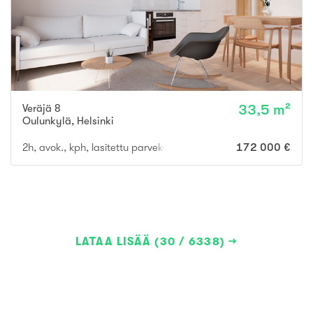
Veräjä 8
33,5 m²
Oulunkylä
,
Helsinki
2h, avok., kph, lasitettu parveke
172 000 €
LATAA LISÄÄ (30 / 6338)