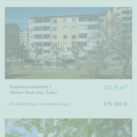
Rakennusvuosi
Uudiskohteet
Vain uudiskohteet
Ei uudiskohteita
Kurjenkaivonkenttä 1
32,5 m²
Arvokohteet
Itäinen Keskusta
,
Turku
Vain arvokohteet
Ei arvokohteita
1h+kk+kph/wc+s+eteinen+las.parveke
174 000 €
Kunto
Hyvä