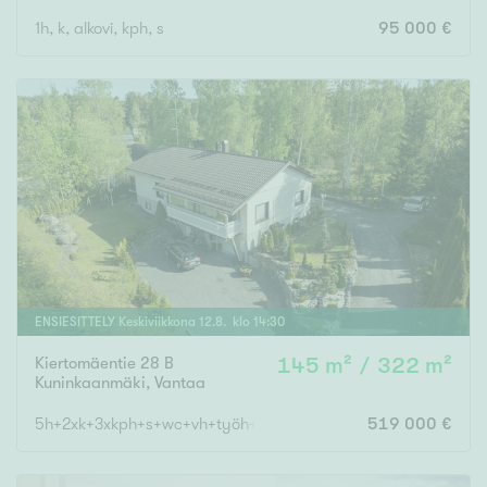
1h, k, alkovi, kph, s
95 000 €
ENSIESITTELY
Keskiviikkona
12
.
8
. klo
14
:
30
Kiertomäentie 28 B
145 m² / 322 m²
Kuninkaanmäki
,
Vantaa
5h+2xk+3xkph+s+wc+vh+työh+khh+2xvarastoh.+autotalli
519 000 €