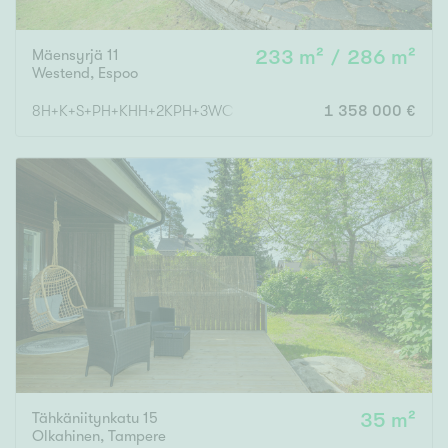
Mäensyrjä 11
233 m² / 286 m²
Westend
,
Espoo
8H+K+S+PH+KHH+2KPH+3WC+AUTOTALLI+VAR
1 358 000 €
Tähkäniitynkatu 15
35 m²
Olkahinen
,
Tampere