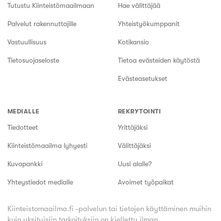
Tutustu Kiinteistömaailmaan
Hae välittäjää
Palvelut rakennuttajille
Yhteistyökumppanit
Vastuullisuus
Kotikansio
Tietosuojaseloste
Tietoa evästeiden käytöstä
Evästeasetukset
MEDIALLE
REKRYTOINTI
Tiedotteet
Yrittäjäksi
Kiinteistömaailma lyhyesti
Välittäjäksi
Kuvapankki
Uusi alalle?
Yhteystiedot medialle
Avoimet työpaikat
Kiinteistomaailma.fi -palvelun tai tietojen käyttäminen muihin
kuin yksityisiin tarkoituksiin on kielletty ilman