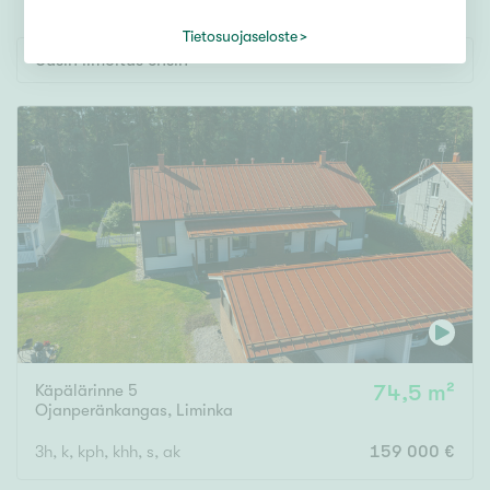
Tontti
Vapaa-ajan asunto
Tietosuojaseloste
Uusin ilmoitus ensin
Toimitila
Autotalli
Muut
Hinta
000
000 €
Pinta-ala
Käpälärinne 5
74,5 m²
Asuinpinta-ala
Kokonaispinta-ala
Ojanperänkangas
,
Liminka
3h, k, kph, khh, s, ak
159 000 €
m²