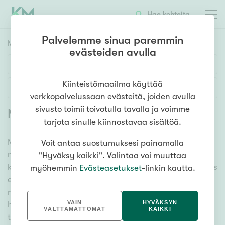
Hae kohteita
Palvelemme sinua paremmin
Myyntikohteet
HAE
evästeiden avulla
Huoneluku
Kiinteistömaailma käyttää
Lisää hakuehtoja
verkkopalvelussaan evästeitä, joiden avulla
1h
2h
3h
4h
5h+
sivusto toimii toivotulla tavalla ja voimme
Myytävät asunnot Liminka
(
1
)
tarjota sinulle kiinnostavaa sisältöä.
Meiltä löydät myytävät asunnot Liminka, oli tarpeesi
Voit antaa suostumuksesi painamalla
Asuntotyyppi
mikä vain! Tuhansien kohteiden ja satojen
"Hyväksy kaikki". Valintaa voi muuttaa
Kerros-/luhtitalo
kiinteistönvälittäjien verkostomme auttaa sinua kenties
myöhemmin
Evästeasetukset
-linkin kautta.
Rivitalo/paritalo
elämäsi tärkeimmässä päätöksessä. Katso alta kaikki
myytävät asunnot Liminka. Hyödynnä myös kätevää
Omakoti-/erillistalo
VAIN
HYVÄKSYN
hakutyökaluamme, jonka avulla löydät omien
Maa- tai metsätila
VÄLTTÄMÄTTÖMÄT
KAIKKI
toiveidesi mukaisen kodin.