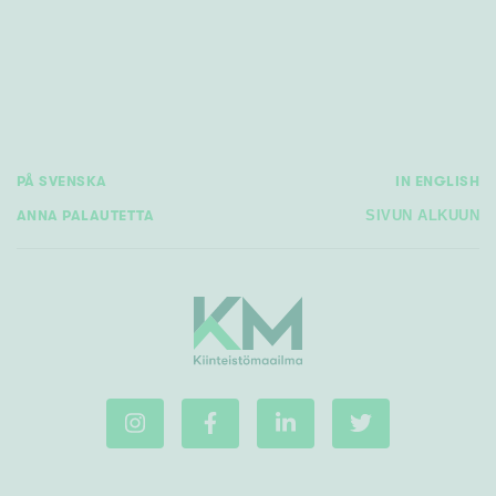
Rakennusvuosi
PÅ SVENSKA
IN ENGLISH
Uudiskohteet
ANNA PALAUTETTA
SIVUN ALKUUN
Vain uudiskohteet
Ei uudiskohteita
Arvokohteet
Vain arvokohteet
Ei arvokohteita
Kunto
Hyvä