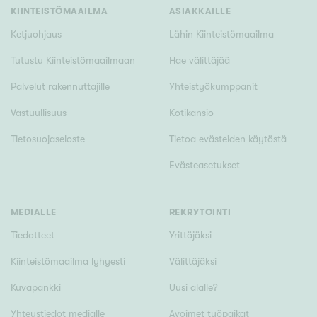
Tyydyttävä
KIINTEISTÖMAAILMA
ASIAKKAILLE
Välttävä
Ketjuohjaus
Lähin Kiinteistömaailma
Tutustu Kiinteistömaailmaan
Hae välittäjää
Ominaisuudet
Palvelut rakennuttajille
Yhteistyökumppanit
Hissi
Vastuullisuus
Kotikansio
Järvi- tai merinäköala
Maalämpö
Tietosuojaseloste
Tietoa evästeiden käytöstä
Oma ranta
Evästeasetukset
Oma sauna
Parveke
MEDIALLE
REKRYTOINTI
Senioriasunto
Tiedotteet
Yrittäjäksi
Kiinteistömaailma lyhyesti
Välittäjäksi
Kuvapankki
Uusi alalle?
Yhteystiedot medialle
Avoimet työpaikat