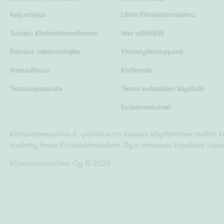
Ketjuohjaus
Lähin Kiinteistömaailma
Tutustu Kiinteistömaailmaan
Hae välittäjää
Palvelut rakennuttajille
Yhteistyökumppanit
Vastuullisuus
Kotikansio
Tietosuojaseloste
Tietoa evästeiden käytöstä
Evästeasetukset
Kiinteistomaailma.fi -palvelun tai tietojen käyttäminen muihin kui
kielletty ilman Kiinteistömaailma Oy:n antamaa kirjallista lupa
Kiinteistömaailma Oy ©
2026