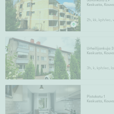
Savonkatu 29
Ilmajoki
Ivalo
Keskusta
,
Asunto
Kouvo
M
T
Kiintei
A
Mik
J
2h, kk, kph/wc, 
Joensuu
Jyväskylä
Järvenpää
N
No
Hinta
Urheilijankuja 3
Keskusta
,
Kouvo
Pinta-ala
3h, k, kph/wc, l
Pistokatu 1
Keskusta
,
Kouvo
Rakennusvuosi