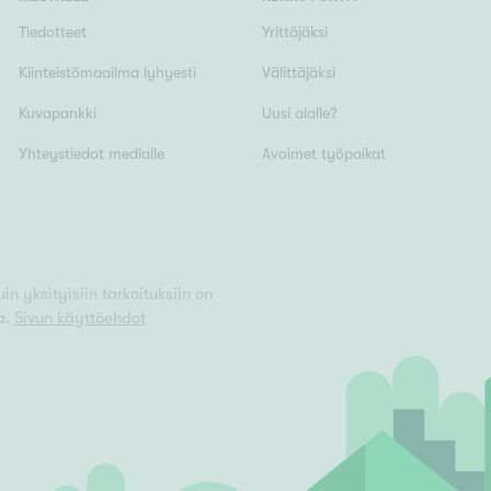
Tiedotteet
Yrittäjäksi
Kiinteistömaailma lyhyesti
Välittäjäksi
Kuvapankki
Uusi alalle?
Yhteystiedot medialle
Avoimet työpaikat
n yksityisiin tarkoituksiin on
a.
Sivun käyttöehdot