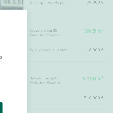
2h, k, kph, wc, vh, parveke
59 000 €
Ei uudiskohteita
Kouvolankatu 30
39,5 m²
Keskusta
,
Kouvola
Ei arvokohteita
1h, k, kph/wc, s, lasitettu parveke
46 000 €
ta
Halkotorinkatu 0
4000 m²
Keskusta
,
Kouvola
740 000 €