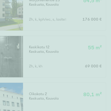
Marjoniementie 23
64,5 m²
Keskusta
,
Kouvola
Ylivieska
Ylöjärvi
2h, k, kph/wc, s, lasitettu parveke
176 000 €
oki
rkulla
Keskikatu 12
55 m²
Keskusta
,
Kouvola
2h, k, kh
69 000 €
Kokonaispinta-ala
Oikokatu 2
80,1 m²
Keskusta
,
Kouvola