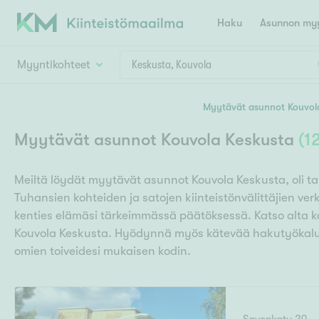
Haku
Asunnon myy
Myyntikohteet
Valitse lähin myymäläpaikkakunta
Myytävät asunnot Kouvol
Asun
Huoneluku
Myytävät asunnot Kouvola Keskusta
(
1
E
K
Kiint
Tarj
Espoo
Ka
Meiltä löydät myytävät asunnot Kouvola Keskusta, oli ta
Ka
Asuntotyyppi
Ki
Tuhansien kohteiden ja satojen kiinteistönvälittäjien v
Kiint
Ko
H
kenties elämäsi tärkeimmässä päätöksessä. Katso alta 
R
Digi
Kouvola Keskusta. Hyödynnä myös kätevää hakutyökalu
Hamina
Helsinki
Hyvinkää
Avoi
omien toiveidesi mukaisen kodin.
L
Hämeenlinna
Lah
T
Lev
I
Päätök