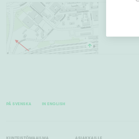
Halkotorinkatu 
Keskusta
,
Kouvo
PÅ SVENSKA
IN ENGLISH
KIINTEISTÖMAAILMA
ASIAKKAILLE