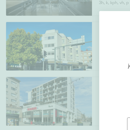
3h, k, kph, vh, p
Uudiskohteet
Kivimiehenkatu 
Keskusta
,
Kouvo
Arvokohteet
3h,k, kph/wc, 2x
j
Kunto
Kauppalankatu
Keskusta
,
Kouvo
Ominaisuudet
H