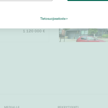
Järvi- tai merinäköala
Maalämpö
23
8519 m²
la
Oma ranta
Tietosuojaseloste
Oma sauna
1 120 000 €
Parveke
Senioriasunto
MEDIALLE
REKRYTOINTI