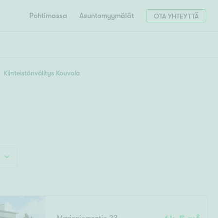
Pohtimassa
Asuntomyymälät
OTA YHTEYTTÄ
HAE
Hae postinumerosi perusteella
Kiinteistönvälitys Kouvola
unnon ostajille
4h
5h+
 liittyvät
T
Tahko
Tampere
Tornio
Turku
totoimeksianto
Tuusula
V
 meidät
Vaasa
Valkeakoski
Vantaa
tys alueellasi
Varkaus
Y
vaniemi