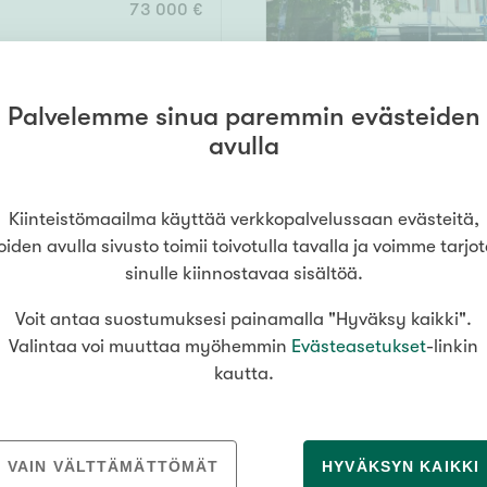
73 000 €
Vain uudiskohteet
Palvelemme sinua paremmin evästeiden
7
85 m²
avulla
la
Vain arvokohteet
 ranskal. p
65 000 €
Kiinteistömaailma käyttää verkkopalvelussaan evästeitä,
oiden avulla sivusto toimii toivotulla tavalla ja voimme tarjo
sinulle kiinnostavaa sisältöä.
Hyvä
Voit antaa suostumuksesi painamalla "Hyväksy kaikki".
Tyydyttävä
 4
2700 m²
Valintaa voi muuttaa myöhemmin
Evästeasetukset
-linkin
la
Välttävä
kautta.
2 450 000 €
issi
VAIN VÄLTTÄMÄTTÖMÄT
HYVÄKSYN KAIKKI