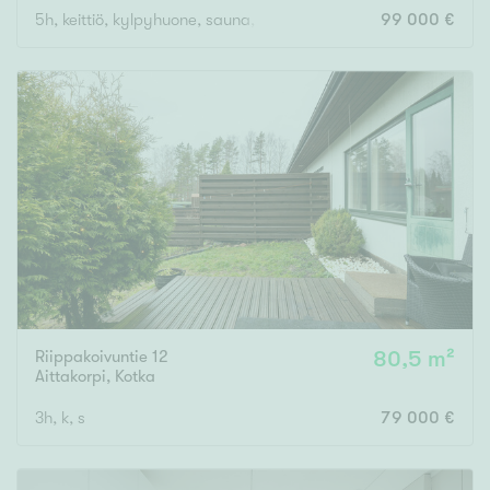
5h, keittiö, kylpyhuone, sauna, kylpyhuone/wc, 2xwc, khh-tila
99 000 €
Riippakoivuntie 12
80,5 m²
Aittakorpi
,
Kotka
3h, k, s
79 000 €