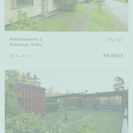
Peltomiehentie 2
74 m²
Aittakorpi
,
Kotka
3h, k, vh, s
59 000 €