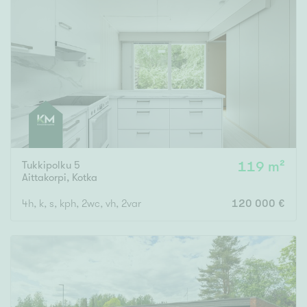
Tukkipolku 5
119 m²
Aittakorpi
,
Kotka
4h, k, s, kph, 2wc, vh, 2var
120 000 €