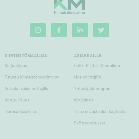
KIINTEISTÖMAAILMA
ASIAKKAILLE
Ketjuohjaus
Lähin Kiinteistömaailma
Tutustu Kiinteistömaailmaan
Hae välittäjää
Palvelut rakennuttajille
Yhteistyökumppanit
Vastuullisuus
Kotikansio
Tietosuojaseloste
Tietoa evästeiden käytöstä
Evästeasetukset