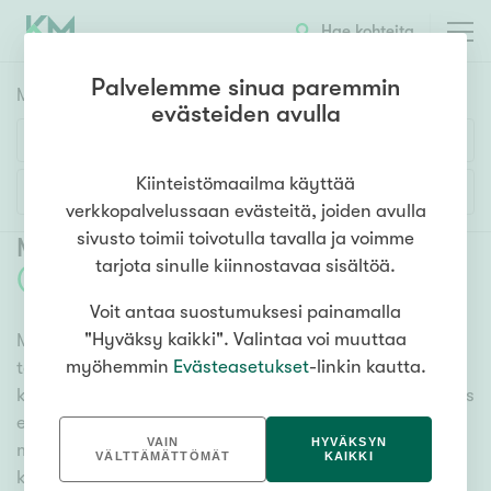
Hae kohteita
Palvelemme sinua paremmin
Myyntikohteet
HAE
evästeiden avulla
Huoneluku
Kiinteistömaailma käyttää
Lisää hakuehtoja
verkkopalvelussaan evästeitä, joiden avulla
1h
2h
3h
4h
5h+
sivusto toimii toivotulla tavalla ja voimme
Myytävät asunnot Kotka Aittakorpi
tarjota sinulle kiinnostavaa sisältöä.
(
10
)
Voit antaa suostumuksesi painamalla
Asuntotyyppi
"Hyväksy kaikki". Valintaa voi muuttaa
Meiltä löydät myytävät asunnot Kotka Aittakorpi, oli
Kerros-/luhtitalo
myöhemmin
Evästeasetukset
-linkin kautta.
tarpeesi mikä vain! Tuhansien kohteiden ja satojen
Rivitalo/paritalo
kiinteistönvälittäjien verkostomme auttaa sinua kenties
Omakoti-/erillistalo
elämäsi tärkeimmässä päätöksessä. Katso alta kaikki
VAIN
HYVÄKSYN
myytävät asunnot Kotka Aittakorpi. Hyödynnä myös
Maa- tai metsätila
VÄLTTÄMÄTTÖMÄT
KAIKKI
kätevää hakutyökaluamme, jonka avulla löydät omien