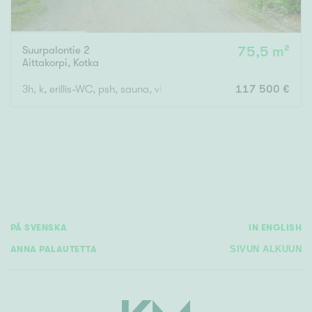
Suurpalontie 2
75,5 m²
Aittakorpi
,
Kotka
3h, k, erillis-WC, psh, sauna, vh + ulkovarasto x 2 + autokatos
117 500 €
PÅ SVENSKA
IN ENGLISH
ANNA PALAUTETTA
SIVUN ALKUUN