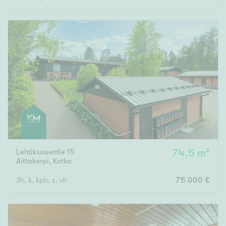
Rakennusvuosi
Uudiskohteet
Vain uudiskohteet
Ei uudiskohteita
Arvokohteet
Lehtikuusentie 15
74,5 m²
Aittakorpi
,
Kotka
Vain arvokohteet
Ei arvokohteita
3h, k, kph, s, vh
75 000 €
Kunto
Hyvä