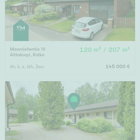
Maamiehentie 16
120 m² / 207 m²
Aittakorpi
,
Kotka
6h, k, s, tkh, 2wc
145 000 €