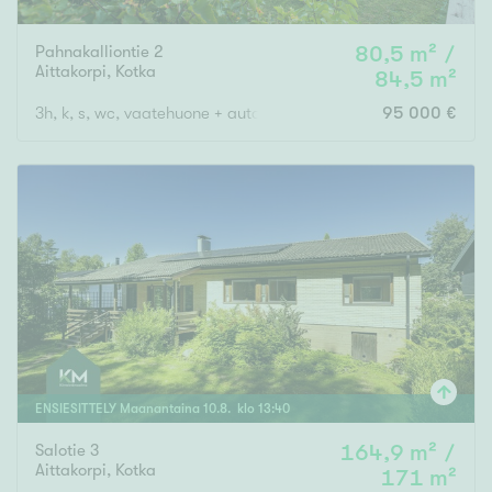
Pahnakalliontie 2
80,5 m² /
Aittakorpi
,
Kotka
84,5 m²
3h, k, s, wc, vaatehuone + autokatos
95 000 €
ENSIESITTELY
Maanantaina
10
.
8
. klo
13
:
40
Salotie 3
164,9 m² /
Aittakorpi
,
Kotka
171 m²