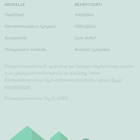
MEDIALLE
REKRYTOINTI
Tiedotteet
Yrittäjäksi
Kiinteistömaailma lyhyesti
Välittäjäksi
Kuvapankki
Uusi alalle?
Yhteystiedot medialle
Avoimet työpaikat
Kiinteistomaailma.fi -palvelun tai tietojen käyttäminen muihin
kuin yksityisiin tarkoituksiin on kielletty ilman
Kiinteistömaailma Oy:n antamaa kirjallista lupaa.
Sivun
käyttöehdot
Kiinteistömaailma Oy ©
2026