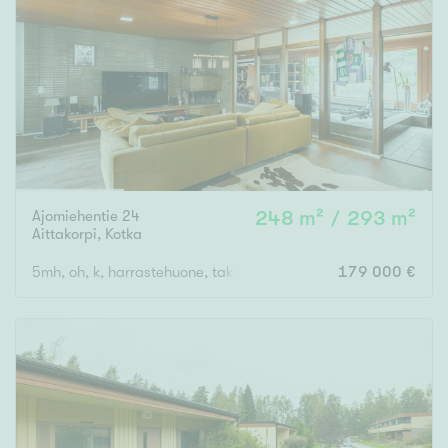
Tyydyttävä
Välttävä
Ominaisuudet
Hissi
Järvi- tai merinäköala
Maalämpö
Ajomiehentie 24
248 m² / 293 m²
Oma ranta
Aittakorpi
,
Kotka
Oma sauna
5mh, oh, k, harrastehuone, takkahuone, kph, 2 x erillinen wc, at
179 000 €
Parveke
Senioriasunto