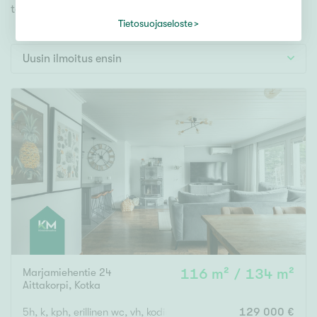
Tontti
toiveidesi mukaisen kodin.
Vapaa-ajan asunto
Tietosuojaseloste
Toimitila
Uusin ilmoitus ensin
Autotalli
Muut
Hinta
000
000 €
Pinta-ala
Asuinpinta-ala
Kokonaispinta-ala
Marjamiehentie 24
116 m² / 134 m²
Aittakorpi
,
Kotka
m²
5h, k, kph, erillinen wc, vh, kodinhoitotila kylpyhuoneen yhteyd
129 000 €