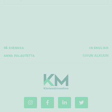
Rakennusvuosi
PÅ SVENSKA
IN ENGLISH
Uudiskohteet
ANNA PALAUTETTA
SIVUN ALKUUN
Vain uudiskohteet
Ei uudiskohteita
Arvokohteet
Vain arvokohteet
Ei arvokohteita
Kunto
Hyvä