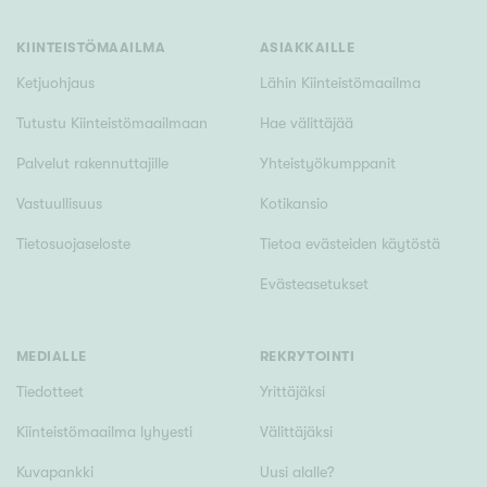
Tyydyttävä
Välttävä
KIINTEISTÖMAAILMA
ASIAKKAILLE
Ketjuohjaus
Lähin Kiinteistömaailma
Ominaisuudet
Tutustu Kiinteistömaailmaan
Hae välittäjää
Hissi
Palvelut rakennuttajille
Yhteistyökumppanit
Järvi- tai merinäköala
Vastuullisuus
Kotikansio
Maalämpö
Tietosuojaseloste
Tietoa evästeiden käytöstä
Oma ranta
Evästeasetukset
Oma sauna
Parveke
Senioriasunto
MEDIALLE
REKRYTOINTI
Tiedotteet
Yrittäjäksi
Kiinteistömaailma lyhyesti
Välittäjäksi
Kuvapankki
Uusi alalle?