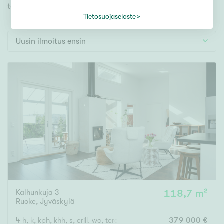
Tontti
toiveidesi mukaisen kodin.
Vapaa-ajan asunto
Tietosuojaseloste
Toimitila
Uusin ilmoitus ensin
Autotalli
Muut
Hinta
000
000 €
Pinta-ala
Asuinpinta-ala
Kokonaispinta-ala
Kalhunkuja 3
118,7 m²
Ruoke
,
Jyväskylä
m²
4 h, k, kph, khh, s, erill. wc, terassiparveke, autokatos
379 000 €