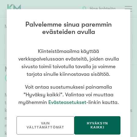
Hae kohteita
Palvelemme sinua paremmin
Myyntikohteet
HAE
evästeiden avulla
Huoneluku
Kiinteistömaailma käyttää
Lisää hakuehtoja
verkkopalvelussaan evästeitä, joiden avulla
1h
2h
3h
4h
5h+
sivusto toimii toivotulla tavalla ja voimme
Myytävät asunnot Jyväskylä Ruoke
tarjota sinulle kiinnostavaa sisältöä.
(
1
)
Voit antaa suostumuksesi painamalla
Asuntotyyppi
"Hyväksy kaikki". Valintaa voi muuttaa
Meiltä löydät myytävät asunnot Jyväskylä Ruoke, oli
Kerros-/luhtitalo
myöhemmin
Evästeasetukset
-linkin kautta.
tarpeesi mikä vain! Tuhansien kohteiden ja satojen
Rivitalo/paritalo
kiinteistönvälittäjien verkostomme auttaa sinua kenties
Omakoti-/erillistalo
elämäsi tärkeimmässä päätöksessä. Katso alta kaikki
VAIN
HYVÄKSYN
myytävät asunnot Jyväskylä Ruoke. Hyödynnä myös
Maa- tai metsätila
VÄLTTÄMÄTTÖMÄT
KAIKKI
kätevää hakutyökaluamme, jonka avulla löydät omien