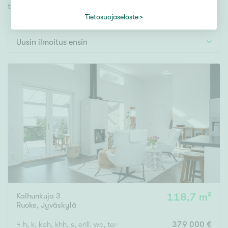
Tontti
toiveidesi mukaisen kodin.
Vapaa-ajan asunto
Tietosuojaseloste
Toimitila
Uusin ilmoitus ensin
Autotalli
Muut
Hinta
000
000 €
Pinta-ala
Asuinpinta-ala
Kokonaispinta-ala
Kalhunkuja 3
118,7 m²
Ruoke
,
Jyväskylä
m²
4 h, k, kph, khh, s, erill. wc, terassiparveke, autokatos
379 000 €