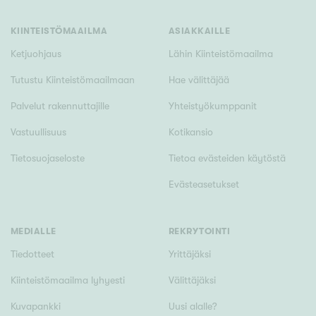
Tyydyttävä
Välttävä
KIINTEISTÖMAAILMA
ASIAKKAILLE
Ketjuohjaus
Lähin Kiinteistömaailma
Ominaisuudet
Tutustu Kiinteistömaailmaan
Hae välittäjää
Hissi
Palvelut rakennuttajille
Yhteistyökumppanit
Järvi- tai merinäköala
Vastuullisuus
Kotikansio
Maalämpö
Tietosuojaseloste
Tietoa evästeiden käytöstä
Oma ranta
Evästeasetukset
Oma sauna
Parveke
Senioriasunto
MEDIALLE
REKRYTOINTI
Tiedotteet
Yrittäjäksi
Kiinteistömaailma lyhyesti
Välittäjäksi
Kuvapankki
Uusi alalle?