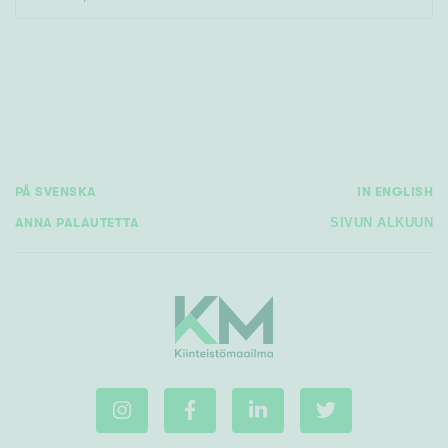
Rakennusvuosi
PÅ SVENSKA
IN ENGLISH
Uudiskohteet
ANNA PALAUTETTA
SIVUN ALKUUN
Vain uudiskohteet
Ei uudiskohteita
Arvokohteet
Vain arvokohteet
Ei arvokohteita
Kunto
Hyvä