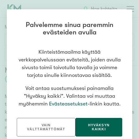
Hae kohteita
Palvelemme sinua paremmin
Myyntikohteet
HAE
evästeiden avulla
Huoneluku
Kiinteistömaailma käyttää
Lisää hakuehtoja
verkkopalvelussaan evästeitä, joiden avulla
1h
2h
3h
4h
5h+
sivusto toimii toivotulla tavalla ja voimme
Myytävät asunnot Jyväskylä Ruoke
tarjota sinulle kiinnostavaa sisältöä.
(
1
)
Voit antaa suostumuksesi painamalla
Asuntotyyppi
"Hyväksy kaikki". Valintaa voi muuttaa
Meiltä löydät myytävät asunnot Jyväskylä Ruoke, oli
Kerros-/luhtitalo
myöhemmin
Evästeasetukset
-linkin kautta.
tarpeesi mikä vain! Tuhansien kohteiden ja satojen
Rivitalo/paritalo
kiinteistönvälittäjien verkostomme auttaa sinua kenties
Omakoti-/erillistalo
elämäsi tärkeimmässä päätöksessä. Katso alta kaikki
VAIN
HYVÄKSYN
myytävät asunnot Jyväskylä Ruoke. Hyödynnä myös
Maa- tai metsätila
VÄLTTÄMÄTTÖMÄT
KAIKKI
kätevää hakutyökaluamme, jonka avulla löydät omien