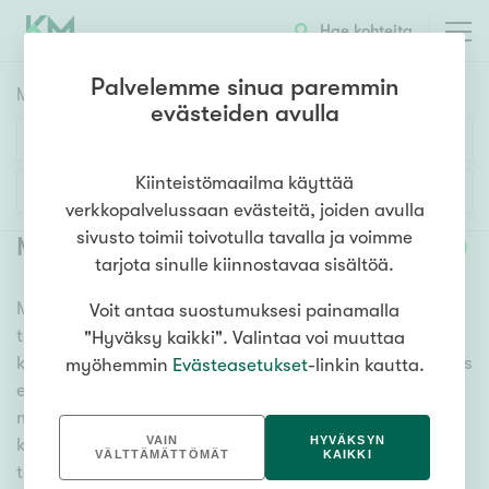
Hae kohteita
Palvelemme sinua paremmin
Myyntikohteet
HAE
evästeiden avulla
Huoneluku
Kiinteistömaailma käyttää
Lisää hakuehtoja
verkkopalvelussaan evästeitä, joiden avulla
1h
2h
3h
4h
5h+
sivusto toimii toivotulla tavalla ja voimme
Myytävät asunnot Joensuu Mutala
(
2
)
tarjota sinulle kiinnostavaa sisältöä.
Meiltä löydät myytävät asunnot Joensuu Mutala, oli
Voit antaa suostumuksesi painamalla
Asuntotyyppi
tarpeesi mikä vain! Tuhansien kohteiden ja satojen
"Hyväksy kaikki". Valintaa voi muuttaa
Kerros-/luhtitalo
kiinteistönvälittäjien verkostomme auttaa sinua kenties
myöhemmin
Evästeasetukset
-linkin kautta.
Rivitalo/paritalo
elämäsi tärkeimmässä päätöksessä. Katso alta kaikki
myytävät asunnot Joensuu Mutala. Hyödynnä myös
Omakoti-/erillistalo
VAIN
HYVÄKSYN
kätevää hakutyökaluamme, jonka avulla löydät omien
Maa- tai metsätila
VÄLTTÄMÄTTÖMÄT
KAIKKI
toiveidesi mukaisen kodin.