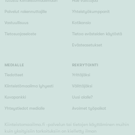
Tutustu Kiinteistömaailmaan
Hae välittäjää
Palvelut rakennuttajille
Yhteistyökumppanit
Vastuullisuus
Kotikansio
Tietosuojaseloste
Tietoa evästeiden käytöstä
Evästeasetukset
MEDIALLE
REKRYTOINTI
Tiedotteet
Yrittäjäksi
Kiinteistömaailma lyhyesti
Välittäjäksi
Kuvapankki
Uusi alalle?
Yhteystiedot medialle
Avoimet työpaikat
Kiinteistomaailma.fi -palvelun tai tietojen käyttäminen muihin
kuin yksityisiin tarkoituksiin on kielletty ilman