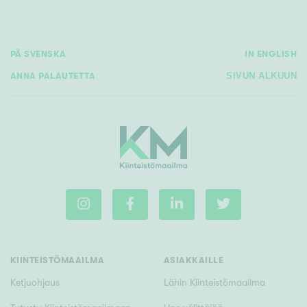
Tyydyttävä
Välttävä
PÅ SVENSKA
IN ENGLISH
Ominaisuudet
ANNA PALAUTETTA
SIVUN ALKUUN
Hissi
Järvi- tai merinäköala
Maalämpö
Oma ranta
Oma sauna
Parveke
Senioriasunto
KIINTEISTÖMAAILMA
ASIAKKAILLE
Ketjuohjaus
Lähin Kiinteistömaailma