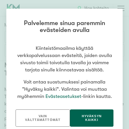
Hae kohteita
Palvelemme sinua paremmin
Myyntikohteet
HAE
evästeiden avulla
Huoneluku
Kiinteistömaailma käyttää
Lisää hakuehtoja
verkkopalvelussaan evästeitä, joiden avulla
1h
2h
3h
4h
5h+
sivusto toimii toivotulla tavalla ja voimme
Myytävät asunnot Hyllykallio
tarjota sinulle kiinnostavaa sisältöä.
Tanelinranta
(
1
)
Voit antaa suostumuksesi painamalla
Asuntotyyppi
"Hyväksy kaikki". Valintaa voi muuttaa
Meiltä löydät myytävät asunnot Hyllykallio
Kerros-/luhtitalo
myöhemmin
Evästeasetukset
-linkin kautta.
Tanelinranta, oli tarpeesi mikä vain! Tuhansien
Rivitalo/paritalo
kohteiden ja satojen kiinteistönvälittäjien verkostomme
Omakoti-/erillistalo
auttaa sinua kenties elämäsi tärkeimmässä
VAIN
HYVÄKSYN
päätöksessä. Katso alta kaikki myytävät asunnot
Maa- tai metsätila
VÄLTTÄMÄTTÖMÄT
KAIKKI
Hyllykallio Tanelinranta. Hyödynnä myös kätevää