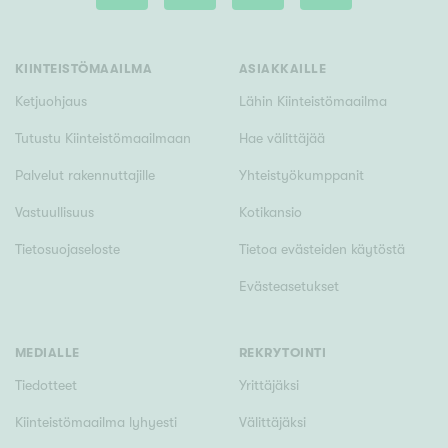
Tyydyttävä
Välttävä
KIINTEISTÖMAAILMA
ASIAKKAILLE
Ominaisuudet
Ketjuohjaus
Lähin Kiinteistömaailma
Hissi
Tutustu Kiinteistömaailmaan
Hae välittäjää
Järvi- tai merinäköala
Palvelut rakennuttajille
Yhteistyökumppanit
Maalämpö
Vastuullisuus
Kotikansio
Oma ranta
Tietosuojaseloste
Tietoa evästeiden käytöstä
Oma sauna
Evästeasetukset
Parveke
Senioriasunto
MEDIALLE
REKRYTOINTI
Tiedotteet
Yrittäjäksi
Kiinteistömaailma lyhyesti
Välittäjäksi