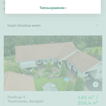
Tontti
hakutyökaluamme, jonka avulla löydät omien
Vapaa-ajan asunto
Tietosuojaseloste
toiveidesi mukaisen kodin.
Toimitila
Autotalli
Uusin ilmoitus ensin
Muut
Hinta
000
000 €
Pinta-ala
Asuinpinta-ala
Kokonaispinta-ala
Pesäkuja 5
186 m² /
m²
Tanelinranta
,
Seinäjoki
206,4 m²