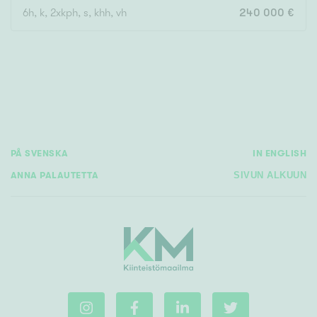
6h, k, 2xkph, s, khh, vh
240 000 €
Rakennusvuosi
Uudiskohteet
PÅ SVENSKA
IN ENGLISH
Vain uudiskohteet
Ei uudiskohteita
ANNA PALAUTETTA
SIVUN ALKUUN
Arvokohteet
Vain arvokohteet
Ei arvokohteita
Kunto
Hyvä