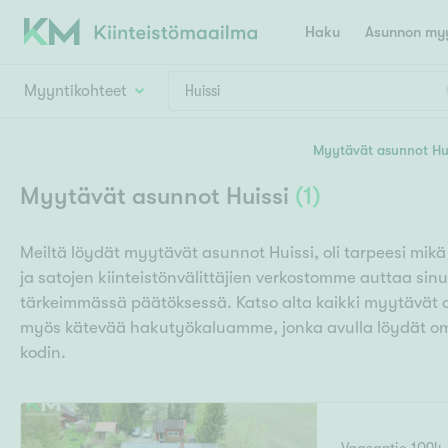
Haku
Asunnon myy
Myyntikohteet
Valitse lähin myymäläpaikkakunta
Myytävät asunnot Hui
Asun
Huoneluku
Myytävät asunnot Huissi
(
1
)
E
K
Kiint
Tarj
Espoo
Ka
Meiltä löydät myytävät asunnot Huissi, oli tarpeesi mik
Ka
Asuntotyyppi
Ki
ja satojen kiinteistönvälittäjien verkostomme auttaa sin
Kiint
Ko
H
tärkeimmässä päätöksessä. Katso alta kaikki myytävät
R
Digi
myös kätevää hakutyökaluamme, jonka avulla löydät om
Hamina
Helsinki
Hyvinkää
Avoi
kodin.
L
Hämeenlinna
Lah
T
Lev
I
Päätök