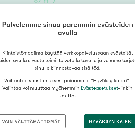
67 m² /
Senioriasuminen
jen hinnat
Valitse kiinteistönvälittäjä
oimitila
103 m²
S
stönvälitys alueellasi
Arviointipalvelu
utotalli
keli
Mänttä
Palvelemme sinua paremmin evästeiden
, työtila, varasto, autokatos
50 000 €
Salo
Savonlinna
Seinäj
Muut
avulla
Siilinjärvi
Sotkamo
Söde
kia
Nummela
Kiinteistömaailma käyttää verkkopalvelussaan evästeitä,
000
000 €
oiden avulla sivusto toimii toivotulla tavalla ja voimme tarjo
sinulle kiinnostavaa sisältöä.
Voit antaa suostumuksesi painamalla "Hyväksy kaikki".
Asuinpinta-ala
Valintaa voi muuttaa myöhemmin
Evästeasetukset
-linkin
kautta.
m²
MEDIALLE
REKRYTOINTI
VAIN VÄLTTÄMÄTTÖMÄT
HYVÄKSYN KAIKKI
Tiedotteet
Yrittäjäksi