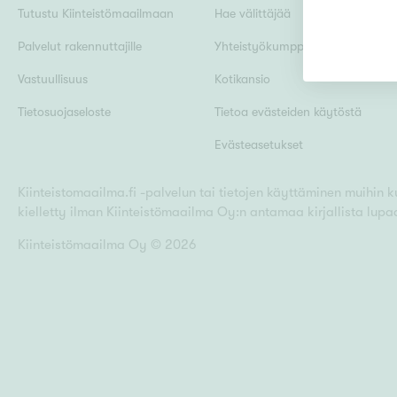
Tutustu Kiinteistömaailmaan
Hae välittäjää
Palvelut rakennuttajille
Yhteistyökumppanit
Uudiskohteet
Vastuullisuus
Kotikansio
Tietosuojaseloste
Tietoa evästeiden käytöstä
Evästeasetukset
Arvokohteet
Kiinteistomaailma.fi -palvelun tai tietojen käyttäminen muihin kui
kielletty ilman Kiinteistömaailma Oy:n antamaa kirjallista lupa
Kunto
Kiinteistömaailma Oy ©
2026
Ominaisuudet
H