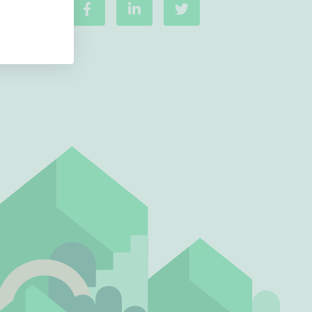
Ei uudiskohteita
Ei arvokohteita