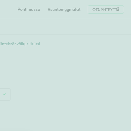
Pohtimassa
Asuntomyymälät
OTA YHTEYTTÄ
HAE
Hae postinumerosi perusteella
iinteistönvälitys Huissi
unnon ostajille
4h
5h+
 liittyvät
T
Tahko
Tampere
Tornio
Turku
totoimeksianto
Tuusula
V
 meidät
Vaasa
Valkeakoski
Vantaa
tys alueellasi
Varkaus
Y
vaniemi