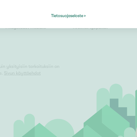
Kiinteistömaailma lyhyesti
Välittäjäksi
Tietosuojaseloste
Kuvapankki
Uusi alalle?
Vain uudiskohteet
Yhteystiedot medialle
Avoimet työpaikat
Vain arvokohteet
n yksityisiin tarkoituksiin on
a.
Sivun käyttöehdot
Hyvä
Tyydyttävä
Välttävä
issi