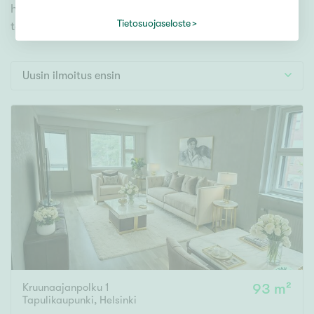
Tontti
hakutyökaluamme, jonka avulla löydät omien
Vapaa-ajan asunto
Tietosuojaseloste
toiveidesi mukaisen kodin.
Toimitila
Autotalli
Uusin ilmoitus ensin
Muut
Hinta
000
000 €
Pinta-ala
Asuinpinta-ala
Kokonaispinta-ala
Kruunaajanpolku 1
93 m²
m²
Tapulikaupunki
,
Helsinki