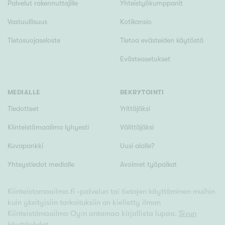
Palvelut rakennuttajille
Yhteistyökumppanit
Vastuullisuus
Kotikansio
Tietosuojaseloste
Tietoa evästeiden käytöstä
Evästeasetukset
MEDIALLE
REKRYTOINTI
Tiedotteet
Yrittäjäksi
Kiinteistömaailma lyhyesti
Välittäjäksi
Kuvapankki
Uusi alalle?
Yhteystiedot medialle
Avoimet työpaikat
Kiinteistomaailma.fi -palvelun tai tietojen käyttäminen muihin
kuin yksityisiin tarkoituksiin on kielletty ilman
Kiinteistömaailma Oy:n antamaa kirjallista lupaa.
Sivun
käyttöehdot