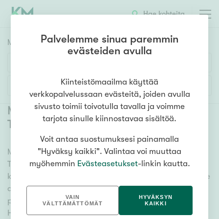
Hae kohteita
Palvelemme sinua paremmin
Myyntikohteet
HAE
evästeiden avulla
Huoneluku
Kiinteistömaailma käyttää
Lisää hakuehtoja
verkkopalvelussaan evästeitä, joiden avulla
1h
2h
3h
4h
5h+
sivusto toimii toivotulla tavalla ja voimme
Myytävät asunnot Helsinki
tarjota sinulle kiinnostavaa sisältöä.
Tapulikaupunki
(
3
)
Voit antaa suostumuksesi painamalla
Asuntotyyppi
"Hyväksy kaikki". Valintaa voi muuttaa
Meiltä löydät myytävät asunnot Helsinki
Kerros-/luhtitalo
myöhemmin
Evästeasetukset
-linkin kautta.
Tapulikaupunki, oli tarpeesi mikä vain! Tuhansien
Rivitalo/paritalo
kohteiden ja satojen kiinteistönvälittäjien verkostomme
Omakoti-/erillistalo
auttaa sinua kenties elämäsi tärkeimmässä
VAIN
HYVÄKSYN
päätöksessä. Katso alta kaikki myytävät asunnot
Maa- tai metsätila
VÄLTTÄMÄTTÖMÄT
KAIKKI
Helsinki Tapulikaupunki. Hyödynnä myös kätevää