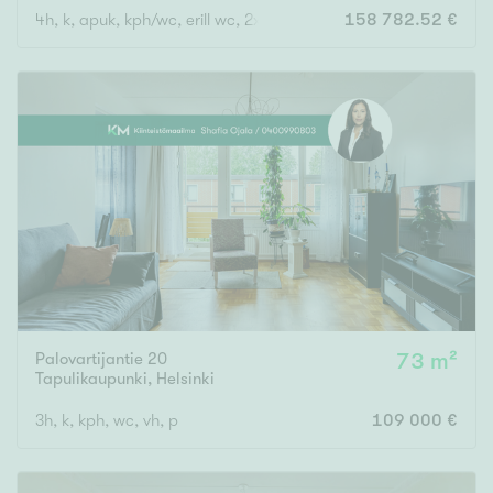
4h, k, apuk, kph/wc, erill wc, 2xvh, las. parv
158 782.52 €
Rakennusvuosi
Uudiskohteet
Vain uudiskohteet
Ei uudiskohteita
Arvokohteet
Palovartijantie 20
73 m²
Vain arvokohteet
Ei arvokohteita
Tapulikaupunki
,
Helsinki
3h, k, kph, wc, vh, p
109 000 €
Kunto
Hyvä