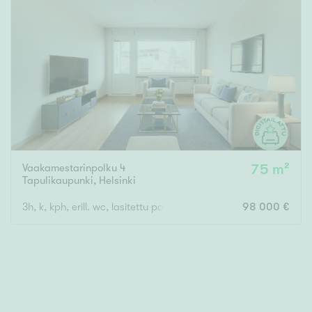
Tyydyttävä
Välttävä
Ominaisuudet
Hissi
Järvi- tai merinäköala
Maalämpö
Oma ranta
Vaakamestarinpolku 4
75 m²
Tapulikaupunki
,
Helsinki
Oma sauna
Parveke
3h, k, kph, erill. wc, lasitettu parveke
98 000 €
Senioriasunto