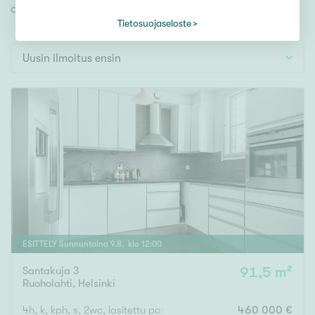
Tontti
omien toiveidesi mukaisen kodin.
Vapaa-ajan asunto
Tietosuojaseloste
Toimitila
Uusin ilmoitus ensin
Autotalli
Muut
Hinta
000
000 €
Pinta-ala
ESITTELY
Sunnuntaina
9
.
8
. klo
12
:
00
Asuinpinta-ala
Kokonaispinta-ala
Santakuja 3
91,5 m²
Ruoholahti
,
Helsinki
m²
4h, k, kph, s, 2wc, lasitettu parveke
460 000 €