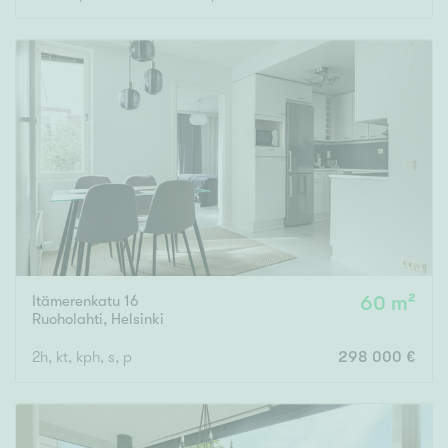
Rakennusvuosi
Uudiskohteet
Vain uudiskohteet
Ei uudiskohteita
Arvokohteet
Itämerenkatu 16
60 m²
Ruoholahti
,
Helsinki
Vain arvokohteet
Ei arvokohteita
2h, kt, kph, s, p
298 000 €
Kunto
Hyvä