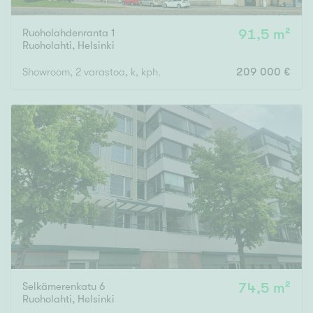
Ruoholahdenranta 1
91,5 m²
Ruoholahti
,
Helsinki
Showroom, 2 varastoa, k, kph, erill. wc
209 000 €
Selkämerenkatu 6
74,5 m²
Ruoholahti
,
Helsinki