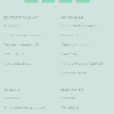
KIINTEISTÖMAAILMA
ASIAKKAILLE
Ketjuohjaus
Lähin Kiinteistömaailma
Tutustu Kiinteistömaailmaan
Hae välittäjää
Palvelut rakennuttajille
Yhteistyökumppanit
Vastuullisuus
Kotikansio
Tietosuojaseloste
Tietoa evästeiden käytöstä
Evästeasetukset
MEDIALLE
REKRYTOINTI
Tiedotteet
Yrittäjäksi
Kiinteistömaailma lyhyesti
Välittäjäksi