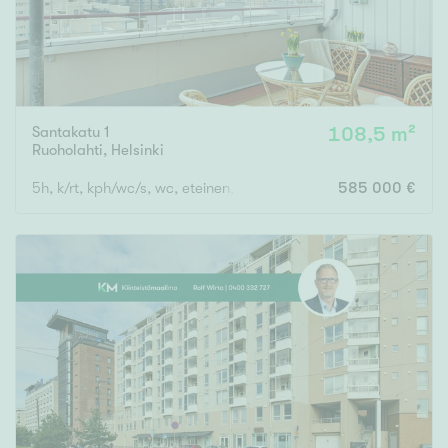
Santakatu 1
108,5 m²
Ruoholahti
,
Helsinki
5h, k/rt, kph/wc/s, wc, eteinen, terassiparveke
585 000 €