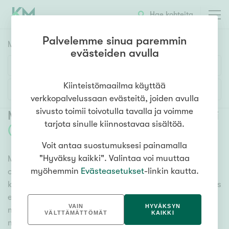
Hae kohteita
Palvelemme sinua paremmin
Myyntikohteet
HAE
evästeiden avulla
Huoneluku
Kiinteistömaailma käyttää
Lisää hakuehtoja
verkkopalvelussaan evästeitä, joiden avulla
1h
2h
3h
4h
5h+
sivusto toimii toivotulla tavalla ja voimme
Myytävät asunnot Helsinki Ruoholahti
tarjota sinulle kiinnostavaa sisältöä.
(
6
)
Voit antaa suostumuksesi painamalla
Asuntotyyppi
"Hyväksy kaikki". Valintaa voi muuttaa
Meiltä löydät myytävät asunnot Helsinki Ruoholahti,
Kerros-/luhtitalo
myöhemmin
Evästeasetukset
-linkin kautta.
oli tarpeesi mikä vain! Tuhansien kohteiden ja satojen
Rivitalo/paritalo
kiinteistönvälittäjien verkostomme auttaa sinua kenties
Omakoti-/erillistalo
elämäsi tärkeimmässä päätöksessä. Katso alta kaikki
VAIN
HYVÄKSYN
myytävät asunnot Helsinki Ruoholahti. Hyödynnä
Maa- tai metsätila
VÄLTTÄMÄTTÖMÄT
KAIKKI
myös kätevää hakutyökaluamme, jonka avulla löydät