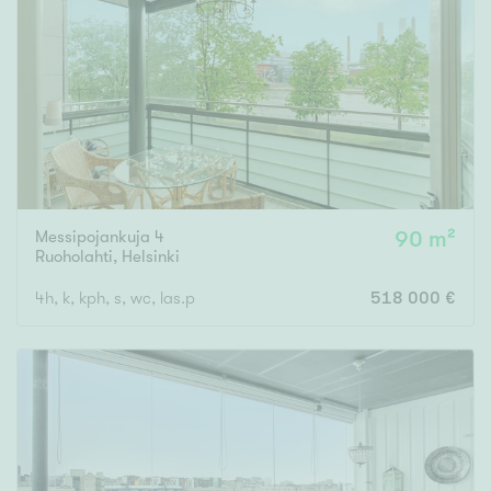
Tyydyttävä
Välttävä
Ominaisuudet
Hissi
Järvi- tai merinäköala
Maalämpö
Messipojankuja 4
90 m²
Oma ranta
Ruoholahti
,
Helsinki
Oma sauna
4h, k, kph, s, wc, las.p
518 000 €
Parveke
Senioriasunto