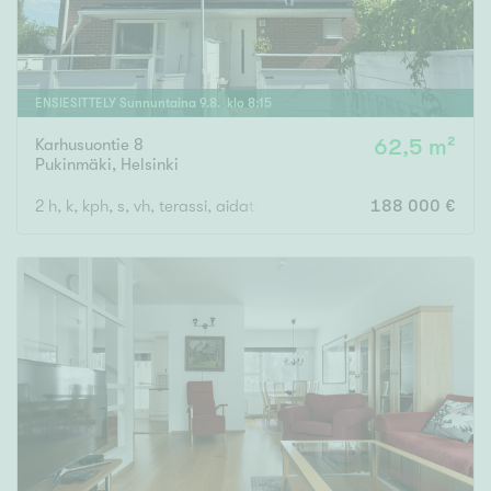
ENSIESITTELY
Sunnuntaina
9
.
8
. klo
8
:
15
Karhusuontie 8
62,5 m²
Pukinmäki
,
Helsinki
2 h, k, kph, s, vh, terassi, aidattu piha
188 000 €