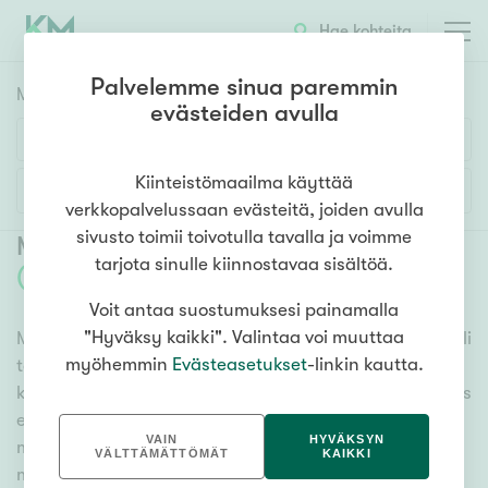
Hae kohteita
Palvelemme sinua paremmin
Myyntikohteet
HAE
evästeiden avulla
Huoneluku
Kiinteistömaailma käyttää
Lisää hakuehtoja
verkkopalvelussaan evästeitä, joiden avulla
1h
2h
3h
4h
5h+
sivusto toimii toivotulla tavalla ja voimme
Myytävät asunnot Helsinki Pukinmäki
tarjota sinulle kiinnostavaa sisältöä.
(
10
)
Voit antaa suostumuksesi painamalla
Asuntotyyppi
"Hyväksy kaikki". Valintaa voi muuttaa
Meiltä löydät myytävät asunnot Helsinki Pukinmäki, oli
Kerros-/luhtitalo
myöhemmin
Evästeasetukset
-linkin kautta.
tarpeesi mikä vain! Tuhansien kohteiden ja satojen
Rivitalo/paritalo
kiinteistönvälittäjien verkostomme auttaa sinua kenties
Omakoti-/erillistalo
elämäsi tärkeimmässä päätöksessä. Katso alta kaikki
VAIN
HYVÄKSYN
myytävät asunnot Helsinki Pukinmäki. Hyödynnä
Maa- tai metsätila
VÄLTTÄMÄTTÖMÄT
KAIKKI
myös kätevää hakutyökaluamme, jonka avulla löydät