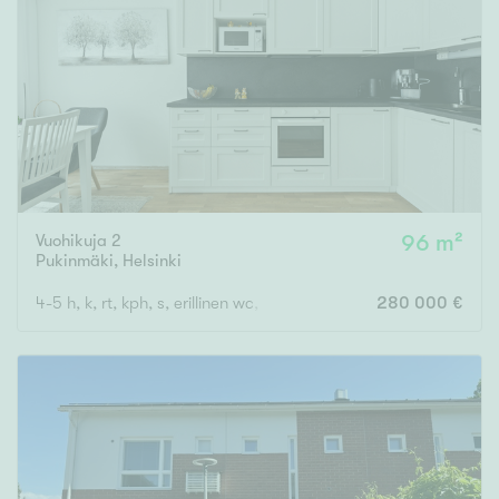
Tyydyttävä
Välttävä
Ominaisuudet
Hissi
Järvi- tai merinäköala
Maalämpö
Vuohikuja 2
96 m²
Oma ranta
Pukinmäki
,
Helsinki
Oma sauna
4-5 h, k, rt, kph, s, erillinen wc, vh, ransk. parveke, piha
280 000 €
Parveke
Senioriasunto