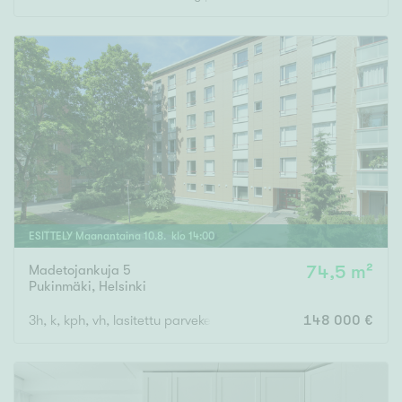
Rakennusvuosi
Uudiskohteet
Vain uudiskohteet
Ei uudiskohteita
ESITTELY
Maanantaina
10
.
8
. klo
14
:
00
Arvokohteet
Madetojankuja 5
74,5 m²
Pukinmäki
,
Helsinki
Vain arvokohteet
Ei arvokohteita
3h, k, kph, vh, lasitettu parveke
148 000 €
Kunto
Hyvä