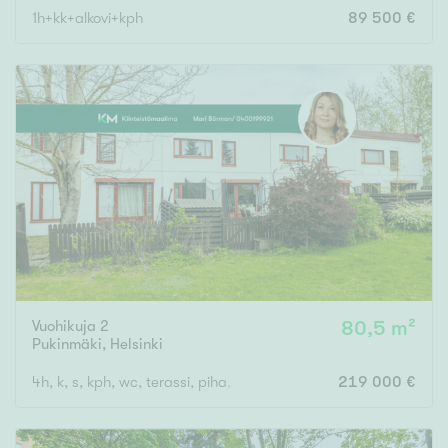
1h+kk+alkovi+kph
89 500 €
Vuohikuja 2
80,5 m²
Pukinmäki
,
Helsinki
4h, k, s, kph, wc, terassi, piha, ulkovarasto
219 000 €