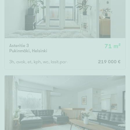
Asteritie 3
71 m²
Pukinmäki
,
Helsinki
3h, avok, et, kph, wc, lasit.parveke
219 000 €