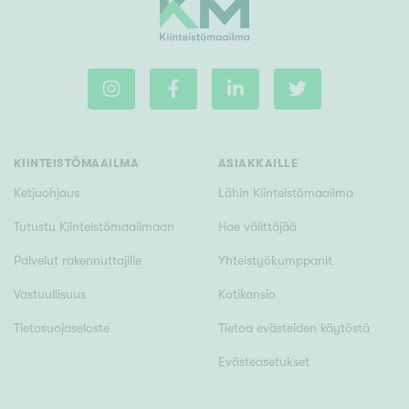
KIINTEISTÖMAAILMA
ASIAKKAILLE
Ketjuohjaus
Lähin Kiinteistömaailma
Tutustu Kiinteistömaailmaan
Hae välittäjää
Palvelut rakennuttajille
Yhteistyökumppanit
Vastuullisuus
Kotikansio
Tietosuojaseloste
Tietoa evästeiden käytöstä
Evästeasetukset