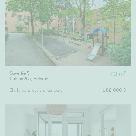
Säveltie 5
70 m²
Pukinmäki
,
Helsinki
3h, k, kph, wc, vh, las.parv
182 000 €