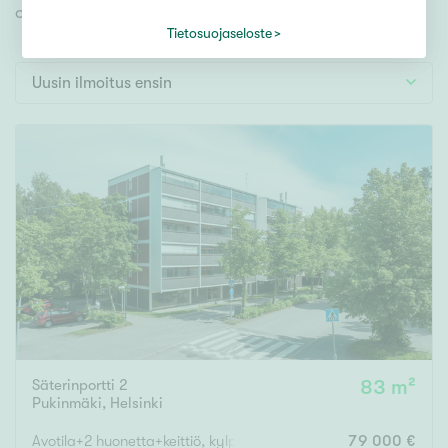
Tontti
omien toiveidesi mukaisen kodin.
Vapaa-ajan asunto
Tietosuojaseloste
Toimitila
Uusin ilmoitus ensin
Autotalli
Muut
Hinta
000
000 €
Pinta-ala
Asuinpinta-ala
Kokonaispinta-ala
Säterinportti 2
83 m²
Pukinmäki
,
Helsinki
m²
Avotila+2 huonetta+keittiö, kylpyhuone
79 000 €