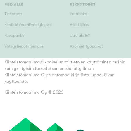
MEDIALLE
REKRYTOINTI
Tiedotteet
Yrittäjäksi
Kiinteistömaailma lyhyesti
Välittäjäksi
Kuvapankki
Uusi alalle?
Yhteystiedot medialle
Avoimet työpaikat
Kiinteistomaailma.fi -palvelun tai tietojen käyttäminen muihin
kuin yksityisiin tarkoituksiin on kielletty ilman
Kiinteistömaailma Oy:n antamaa kirjallista lupaa.
Sivun
käyttöehdot
Kiinteistömaailma Oy ©
2026