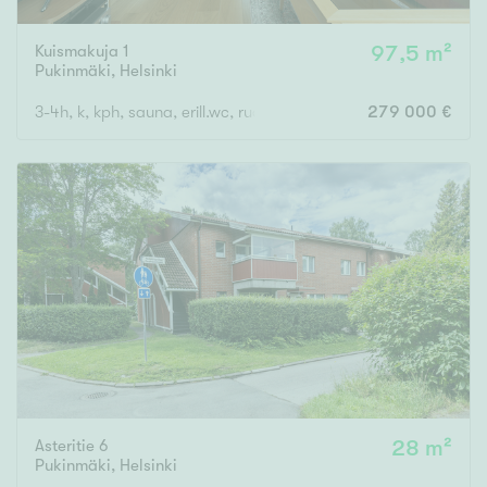
Kuismakuja 1
97,5 m²
Pukinmäki
,
Helsinki
3-4h, k, kph, sauna, erill.wc, ruok.tila, 3xvh, parveke
279 000 €
Asteritie 6
28 m²
Pukinmäki
,
Helsinki