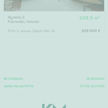
Myrttitie 3
108,5 m²
Pukinmäki
,
Helsinki
3-4h, k, sauna, 2xkph, khh, vh, parveke(lasitettu)
228 000 €
PÅ SVENSKA
IN ENGLISH
ANNA PALAUTETTA
SIVUN ALKUUN