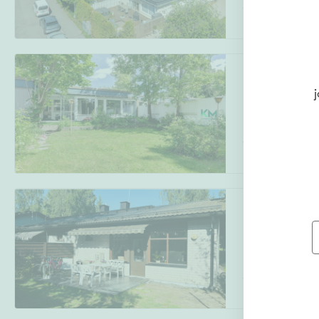
3h+k+s+wc+pih
Uudiskohteet
Kotasuontie 30
j
Itä-Pakila
,
Hels
Arvokohteet
6h, k, kph, s, eri
Kunto
Piikintie 5
Itä-Pakila
,
Hels
3h, k, s, wc
Ominaisuudet
H