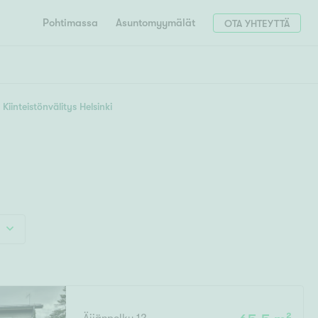
Pohtimassa
Asuntomyymälät
OTA YHTEYTTÄ
HAE
Hae postinumerosi perusteella
Kiinteistönvälitys Helsinki
unnon ostajille
4h
5h+
 liittyvät
T
Tahko
Tampere
Tornio
Turku
totoimeksianto
Tuusula
V
 meidät
Vaasa
Valkeakoski
Vantaa
tys alueellasi
Varkaus
Y
vaniemi