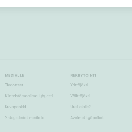
Järvi- tai merinäköala
Maalämpö
Oma ranta
Oma sauna
Parveke
Senioriasunto
MEDIALLE
REKRYTOINTI
Tiedotteet
Yrittäjäksi
Kiinteistömaailma lyhyesti
Välittäjäksi
Kuvapankki
Uusi alalle?
Yhteystiedot medialle
Avoimet työpaikat