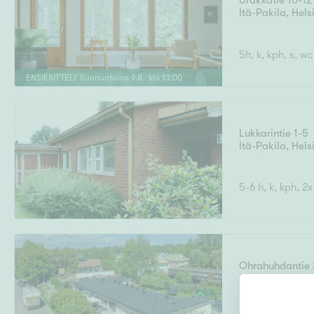
Urakkatie 10-12
Ilmajoki
Ivalo
Itä-Pakila
Asunto
,
Hels
M
T
Kiintei
A
Mik
J
5h, k, kph, s, wc
Joensuu
Jyväskylä
Järvenpää
ENSIESITTELY
Sunnuntaina
9
.
8
. klo
13
:
00
N
No
Hinta
Lukkarintie 1-5
Itä-Pakila
,
Hels
Pinta-ala
5-6 h, k, kph, 2
Ohrahuhdantie 
Itä-Pakila
,
Hels
Rakennusvuosi