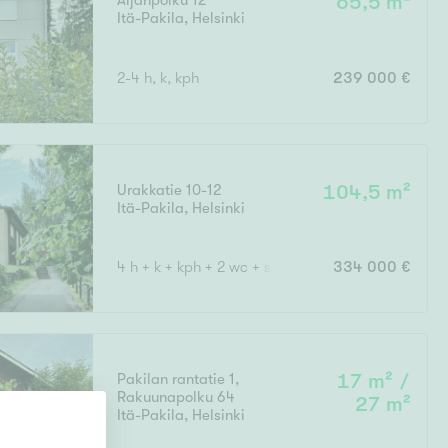
Äijänpolku 12
65,5 m²
Itä-Pakila
,
Helsinki
Ylivieska
Ylöjärvi
2-4 h, k, kph
239 000 €
oki
rkulla
Urakkatie 10-12
104,5 m²
Itä-Pakila
,
Helsinki
4 h + k + kph + 2 wc + s + takkahuone + vaatehuo
334 000 €
Kokonaispinta-ala
Pakilan rantatie 1,
17 m² /
Rakuunapolku 64
27 m²
Itä-Pakila
,
Helsinki