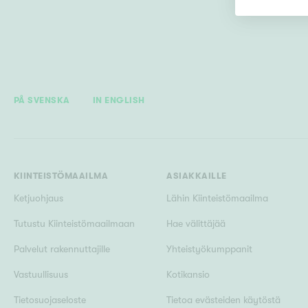
PÅ SVENSKA
IN ENGLISH
KIINTEISTÖMAAILMA
ASIAKKAILLE
Ketjuohjaus
Lähin Kiinteistömaailma
Tutustu Kiinteistömaailmaan
Hae välittäjää
Palvelut rakennuttajille
Yhteistyökumppanit
Vastuullisuus
Kotikansio
Tietosuojaseloste
Tietoa evästeiden käytöstä