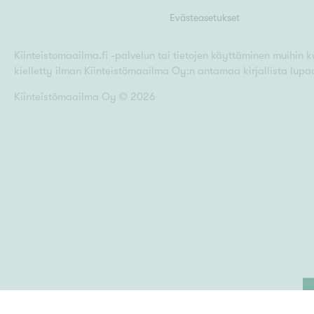
Evästeasetukset
Kiinteistomaailma.fi -palvelun tai tietojen käyttäminen muihin kui
kielletty ilman Kiinteistömaailma Oy:n antamaa kirjallista lupa
Kiinteistömaailma Oy ©
2026