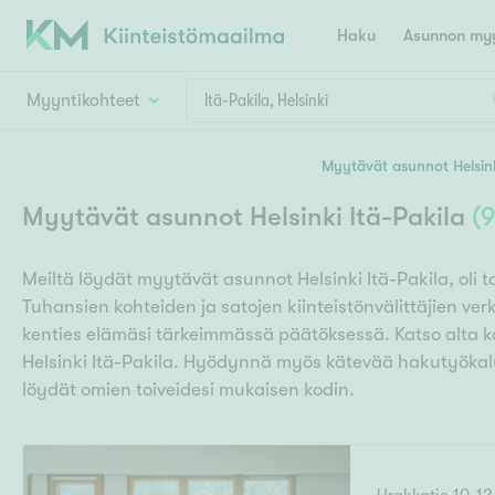
Haku
Asunnon myy
Myyntikohteet
Valitse lähin myymäläpaikkakunta
Myytävät asunnot Helsin
Asun
Huoneluku
Myytävät asunnot Helsinki Itä-Pakila
(
E
K
Kiint
Tarj
Espoo
Ka
Meiltä löydät myytävät asunnot Helsinki Itä-Pakila, oli t
Ka
Asuntotyyppi
Ki
Tuhansien kohteiden ja satojen kiinteistönvälittäjien v
Kiint
Ko
H
kenties elämäsi tärkeimmässä päätöksessä. Katso alta 
R
Digi
Helsinki Itä-Pakila. Hyödynnä myös kätevää hakutyöka
Hamina
Helsinki
Hyvinkää
Avoi
löydät omien toiveidesi mukaisen kodin.
L
Hämeenlinna
Lah
T
Lev
I
Päätök