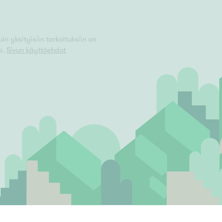
n yksityisiin tarkoituksiin on
a.
Sivun käyttöehdot