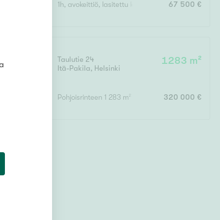
1h, avokeittiö, lasitettu kuisti, varasto, leikkimökki
67 500 €
Ei uudiskohteita
Taulutie 24
1283 m²
ta
Itä-Pakila
,
Helsinki
Ei arvokohteita
Pohjoisrinteen 1 283 m² tontti Itä-Pakilassa
320 000 €