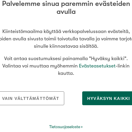
Palvelemme sinua paremmin evästeiden
a
229 000 €
avulla
Vain uudiskohteet
Kiinteistömaailma käyttää verkkopalvelussaan evästeitä,
125 m²
oiden avulla sivusto toimii toivotulla tavalla ja voimme tarjo
inki
sinulle kiinnostavaa sisältöä.
Vain arvokohteet
Voit antaa suostumuksesi painamalla "Hyväksy kaikki".
ll wc
424 000 €
Valintaa voi muuttaa myöhemmin
Evästeasetukset
-linkin
kautta.
Hyvä
Tyydyttävä
75,5 m²
inki
Välttävä
VAIN VÄLTTÄMÄTTÖMÄT
HYVÄKSYN KAIKKI
298 000 €
issi
Tietosuojaseloste