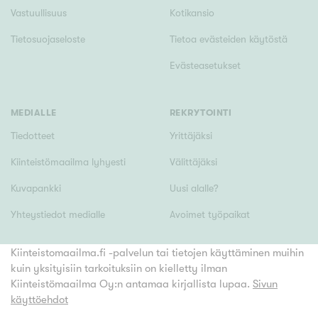
Vastuullisuus
Kotikansio
Tietosuojaseloste
Tietoa evästeiden käytöstä
Evästeasetukset
MEDIALLE
REKRYTOINTI
Tiedotteet
Yrittäjäksi
Kiinteistömaailma lyhyesti
Välittäjäksi
Kuvapankki
Uusi alalle?
Yhteystiedot medialle
Avoimet työpaikat
Kiinteistomaailma.fi -palvelun tai tietojen käyttäminen muihin
kuin yksityisiin tarkoituksiin on kielletty ilman
Kiinteistömaailma Oy:n antamaa kirjallista lupaa.
Sivun
käyttöehdot