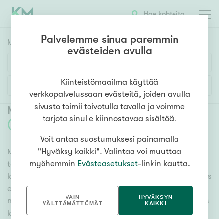
Hae kohteita
Palvelemme sinua paremmin
Myyntikohteet
HAE
evästeiden avulla
Huoneluku
Kiinteistömaailma käyttää
Lisää hakuehtoja
verkkopalvelussaan evästeitä, joiden avulla
1h
2h
3h
4h
5h+
sivusto toimii toivotulla tavalla ja voimme
Myytävät asunnot Helsinki Alppikylä
tarjota sinulle kiinnostavaa sisältöä.
(
3
)
Voit antaa suostumuksesi painamalla
Asuntotyyppi
"Hyväksy kaikki". Valintaa voi muuttaa
Meiltä löydät myytävät asunnot Helsinki Alppikylä, oli
Kerros-/luhtitalo
myöhemmin
Evästeasetukset
-linkin kautta.
tarpeesi mikä vain! Tuhansien kohteiden ja satojen
Rivitalo/paritalo
kiinteistönvälittäjien verkostomme auttaa sinua kenties
Omakoti-/erillistalo
elämäsi tärkeimmässä päätöksessä. Katso alta kaikki
VAIN
HYVÄKSYN
myytävät asunnot Helsinki Alppikylä. Hyödynnä myös
Maa- tai metsätila
VÄLTTÄMÄTTÖMÄT
KAIKKI
kätevää hakutyökaluamme, jonka avulla löydät omien