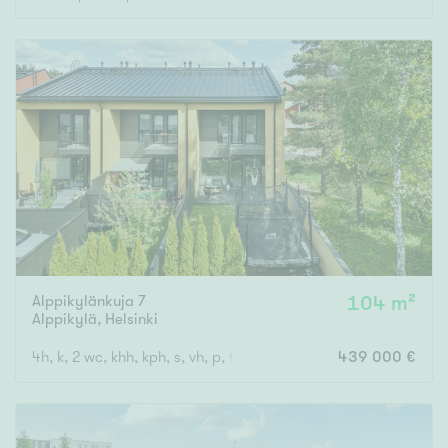
Rakennusvuosi
Uudiskohteet
Vain uudiskohteet
Ei uudiskohteita
Arvokohteet
Alppikylänkuja 7
104 m²
Alppikylä
,
Helsinki
Vain arvokohteet
Ei arvokohteita
4h, k, 2 wc, khh, kph, s, vh, p, terassi + piha
439 000 €
Kunto
Hyvä