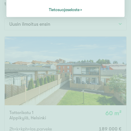
Tontti
toiveidesi mukaisen kodin.
Vapaa-ajan asunto
Tietosuojaseloste
Toimitila
Uusin ilmoitus ensin
Autotalli
Muut
Hinta
000
000 €
Pinta-ala
Asuinpinta-ala
Kokonaispinta-ala
Tattarikatu 1
60 m²
Alppikylä
,
Helsinki
m²
2h+k+kph+las.parveke
189 000 €