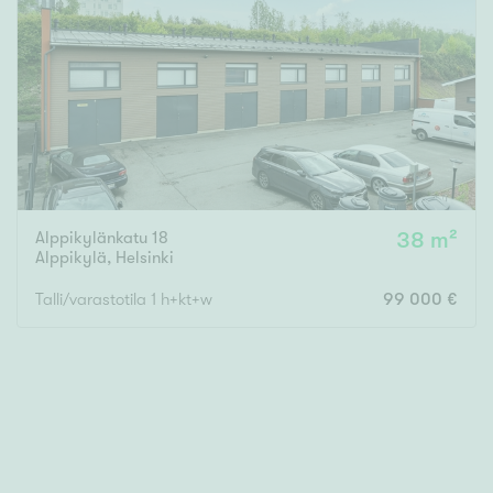
Tyydyttävä
Välttävä
Ominaisuudet
Hissi
Järvi- tai merinäköala
Maalämpö
Alppikylänkatu 18
38 m²
Oma ranta
Alppikylä
,
Helsinki
Oma sauna
Talli/varastotila 1 h+kt+w
99 000 €
Parveke
Senioriasunto