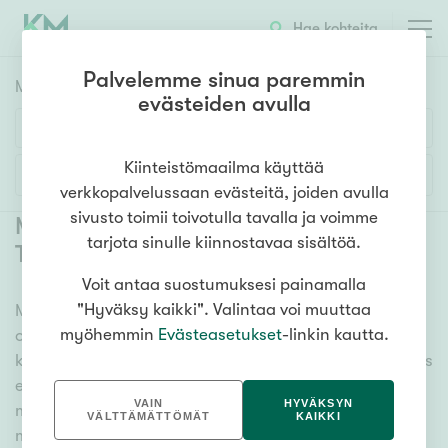
Hae kohteita
Palvelemme sinua paremmin
Myyntikohteet
HAE
evästeiden avulla
Huoneluku
Kiinteistömaailma käyttää
Lisää hakuehtoja
verkkopalvelussaan evästeitä, joiden avulla
1h
2h
3h
4h
5h+
sivusto toimii toivotulla tavalla ja voimme
Myytävät asunnot Helsinki Ala-
tarjota sinulle kiinnostavaa sisältöä.
Tikkurila
(
1
)
Voit antaa suostumuksesi painamalla
Asuntotyyppi
"Hyväksy kaikki". Valintaa voi muuttaa
Meiltä löydät myytävät asunnot Helsinki Ala-Tikkurila,
Kerros-/luhtitalo
myöhemmin
Evästeasetukset
-linkin kautta.
oli tarpeesi mikä vain! Tuhansien kohteiden ja satojen
Rivitalo/paritalo
kiinteistönvälittäjien verkostomme auttaa sinua kenties
Omakoti-/erillistalo
elämäsi tärkeimmässä päätöksessä. Katso alta kaikki
VAIN
HYVÄKSYN
myytävät asunnot Helsinki Ala-Tikkurila. Hyödynnä
Maa- tai metsätila
VÄLTTÄMÄTTÖMÄT
KAIKKI
myös kätevää hakutyökaluamme, jonka avulla löydät