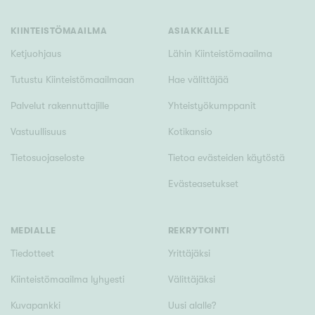
Tyydyttävä
Välttävä
KIINTEISTÖMAAILMA
ASIAKKAILLE
Ketjuohjaus
Lähin Kiinteistömaailma
Ominaisuudet
Tutustu Kiinteistömaailmaan
Hae välittäjää
Hissi
Palvelut rakennuttajille
Yhteistyökumppanit
Järvi- tai merinäköala
Vastuullisuus
Kotikansio
Maalämpö
Tietosuojaseloste
Tietoa evästeiden käytöstä
Oma ranta
Evästeasetukset
Oma sauna
Parveke
Senioriasunto
MEDIALLE
REKRYTOINTI
Tiedotteet
Yrittäjäksi
Kiinteistömaailma lyhyesti
Välittäjäksi
Kuvapankki
Uusi alalle?