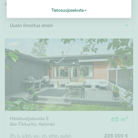
Tontti
omien toiveidesi mukaisen kodin.
Vapaa-ajan asunto
Tietosuojaseloste
Toimitila
Uusin ilmoitus ensin
Autotalli
Muut
Hinta
000
000 €
Pinta-ala
Asuinpinta-ala
Kokonaispinta-ala
Härkävaljakontie 5
65 m²
Ala-Tikkurila
,
Helsinki
m²
2h, k, s/ph, wc, vh, piha, autokatos
228 000 €