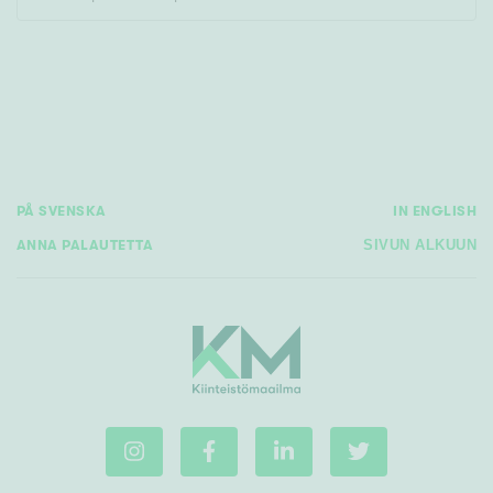
Rakennusvuosi
PÅ SVENSKA
IN ENGLISH
Uudiskohteet
ANNA PALAUTETTA
SIVUN ALKUUN
Vain uudiskohteet
Ei uudiskohteita
Arvokohteet
Vain arvokohteet
Ei arvokohteita
Kunto
Hyvä