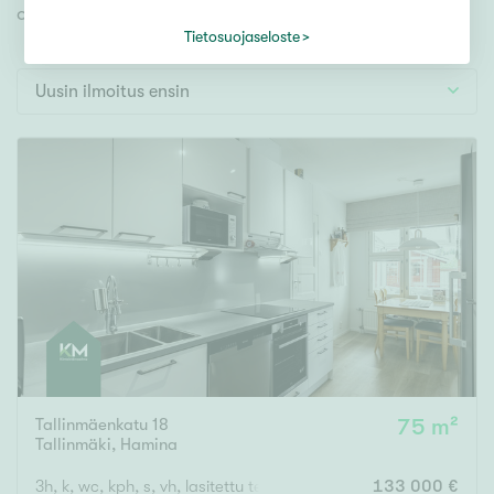
Tontti
omien toiveidesi mukaisen kodin.
Vapaa-ajan asunto
Tietosuojaseloste
Toimitila
Uusin ilmoitus ensin
Autotalli
Muut
Hinta
000
000 €
Pinta-ala
Asuinpinta-ala
Kokonaispinta-ala
Tallinmäenkatu 18
75 m²
Tallinmäki
,
Hamina
m²
3h, k, wc, kph, s, vh, lasitettu terassi
133 000 €