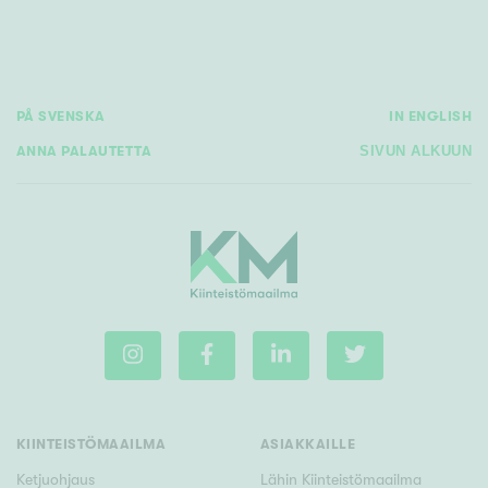
Tyydyttävä
Välttävä
Ominaisuudet
PÅ SVENSKA
IN ENGLISH
Hissi
ANNA PALAUTETTA
SIVUN ALKUUN
Järvi- tai merinäköala
Maalämpö
Oma ranta
Oma sauna
Parveke
Senioriasunto
KIINTEISTÖMAAILMA
ASIAKKAILLE
Ketjuohjaus
Lähin Kiinteistömaailma