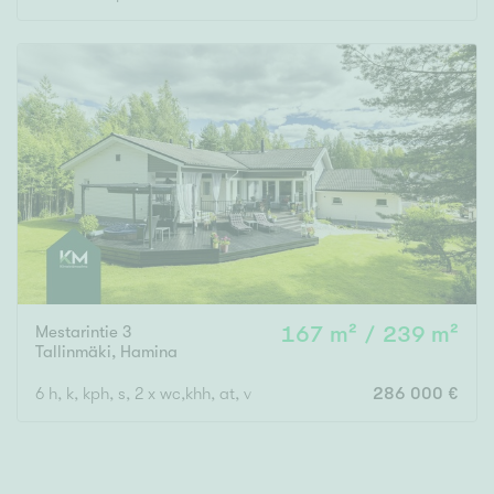
Rakennusvuosi
Uudiskohteet
Vain uudiskohteet
Ei uudiskohteita
Arvokohteet
Mestarintie 3
167 m² / 239 m²
Tallinmäki
,
Hamina
Vain arvokohteet
Ei arvokohteita
6 h, k, kph, s, 2 x wc,khh, at, v
286 000 €
Kunto
Hyvä