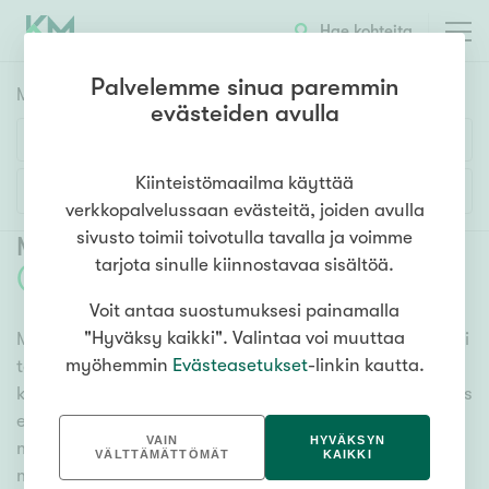
Hae kohteita
Palvelemme sinua paremmin
Myyntikohteet
HAE
evästeiden avulla
Huoneluku
Kiinteistömaailma käyttää
Lisää hakuehtoja
verkkopalvelussaan evästeitä, joiden avulla
1h
2h
3h
4h
5h+
sivusto toimii toivotulla tavalla ja voimme
Myytävät asunnot Hamina Tallinmäki
tarjota sinulle kiinnostavaa sisältöä.
(
2
)
Voit antaa suostumuksesi painamalla
Asuntotyyppi
"Hyväksy kaikki". Valintaa voi muuttaa
Meiltä löydät myytävät asunnot Hamina Tallinmäki, oli
Kerros-/luhtitalo
myöhemmin
Evästeasetukset
-linkin kautta.
tarpeesi mikä vain! Tuhansien kohteiden ja satojen
Rivitalo/paritalo
kiinteistönvälittäjien verkostomme auttaa sinua kenties
Omakoti-/erillistalo
elämäsi tärkeimmässä päätöksessä. Katso alta kaikki
VAIN
HYVÄKSYN
myytävät asunnot Hamina Tallinmäki. Hyödynnä
Maa- tai metsätila
VÄLTTÄMÄTTÖMÄT
KAIKKI
myös kätevää hakutyökaluamme, jonka avulla löydät