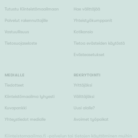
Tutustu Kiinteistömaailmaan
Hae välittäjää
Palvelut rakennuttajille
Yhteistyökumppanit
Vastuullisuus
Kotikansio
Tietosuojaseloste
Tietoa evästeiden käytöstä
Evästeasetukset
MEDIALLE
REKRYTOINTI
Tiedotteet
Yrittäjäksi
Kiinteistömaailma lyhyesti
Välittäjäksi
Kuvapankki
Uusi alalle?
Yhteystiedot medialle
Avoimet työpaikat
Kiinteistomaailma.fi -palvelun tai tietojen käyttäminen muihin