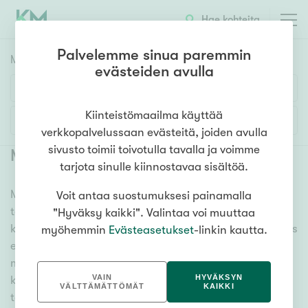
Hae kohteita
Palvelemme sinua paremmin
Myyntikohteet
HAE
evästeiden avulla
Huoneluku
Kiinteistömaailma käyttää
Lisää hakuehtoja
verkkopalvelussaan evästeitä, joiden avulla
1h
2h
3h
4h
5h+
sivusto toimii toivotulla tavalla ja voimme
Myytävät asunnot Hamina Summa
(
2
)
tarjota sinulle kiinnostavaa sisältöä.
Meiltä löydät myytävät asunnot Hamina Summa, oli
Voit antaa suostumuksesi painamalla
Asuntotyyppi
tarpeesi mikä vain! Tuhansien kohteiden ja satojen
"Hyväksy kaikki". Valintaa voi muuttaa
Kerros-/luhtitalo
kiinteistönvälittäjien verkostomme auttaa sinua kenties
myöhemmin
Evästeasetukset
-linkin kautta.
Rivitalo/paritalo
elämäsi tärkeimmässä päätöksessä. Katso alta kaikki
myytävät asunnot Hamina Summa. Hyödynnä myös
Omakoti-/erillistalo
VAIN
HYVÄKSYN
kätevää hakutyökaluamme, jonka avulla löydät omien
Maa- tai metsätila
VÄLTTÄMÄTTÖMÄT
KAIKKI
toiveidesi mukaisen kodin.