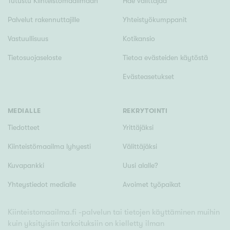
Tutustu Kiinteistömaailmaan
Hae välittäjää
Palvelut rakennuttajille
Yhteistyökumppanit
Vastuullisuus
Kotikansio
Tietosuojaseloste
Tietoa evästeiden käytöstä
Evästeasetukset
MEDIALLE
REKRYTOINTI
Tiedotteet
Yrittäjäksi
Kiinteistömaailma lyhyesti
Välittäjäksi
Kuvapankki
Uusi alalle?
Yhteystiedot medialle
Avoimet työpaikat
Kiinteistomaailma.fi -palvelun tai tietojen käyttäminen muihin
kuin yksityisiin tarkoituksiin on kielletty ilman