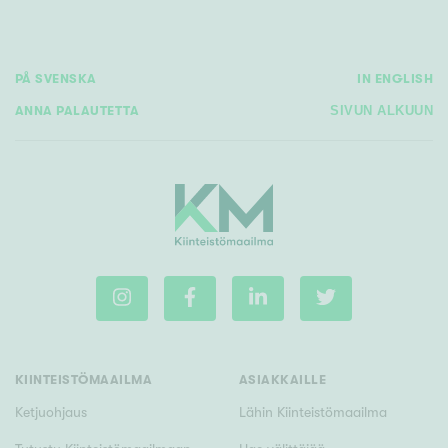
Tyydyttävä
Välttävä
PÅ SVENSKA
IN ENGLISH
Ominaisuudet
ANNA PALAUTETTA
SIVUN ALKUUN
Hissi
Järvi- tai merinäköala
Maalämpö
Oma ranta
Oma sauna
Parveke
Senioriasunto
KIINTEISTÖMAAILMA
ASIAKKAILLE
Ketjuohjaus
Lähin Kiinteistömaailma