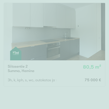
Rakennusvuosi
Uudiskohteet
Vain uudiskohteet
Ei uudiskohteita
Siitosentie 2
80,5 m²
Summa
,
Hamina
Arvokohteet
3h, k, kph, s, wc, autokatos ja varasto
75 000 €
Vain arvokohteet
Ei arvokohteita
Kunto
Hyvä