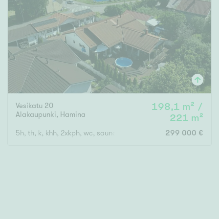
Tyydyttävä
Välttävä
Ominaisuudet
Hissi
Järvi- tai merinäköala
Maalämpö
Vesikatu 20
198,1 m² /
Oma ranta
Alakaupunki
,
Hamina
221 m²
Oma sauna
5h, th, k, khh, 2xkph, wc, sauna, et, tk, 3xat + 2 ak
299 000 €
Parveke
Senioriasunto