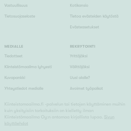
Vastuullisuus
Kotikansio
Tietosuojaseloste
Tietoa evästeiden käytöstä
Evästeasetukset
MEDIALLE
REKRYTOINTI
Tiedotteet
Yrittäjäksi
Kiinteistömaailma lyhyesti
Välittäjäksi
Kuvapankki
Uusi alalle?
Yhteystiedot medialle
Avoimet työpaikat
Kiinteistomaailma.fi -palvelun tai tietojen käyttäminen muihin
kuin yksityisiin tarkoituksiin on kielletty ilman
Kiinteistömaailma Oy:n antamaa kirjallista lupaa.
Sivun
käyttöehdot