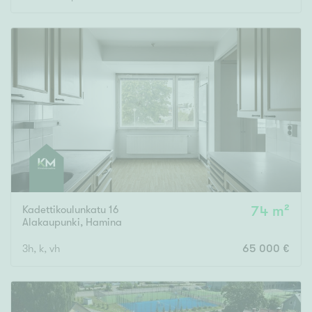
Rakennusvuosi
Uudiskohteet
Vain uudiskohteet
Ei uudiskohteita
Arvokohteet
Kadettikoulunkatu 16
74 m²
Alakaupunki
,
Hamina
Vain arvokohteet
Ei arvokohteita
3h, k, vh
65 000 €
Kunto
Hyvä