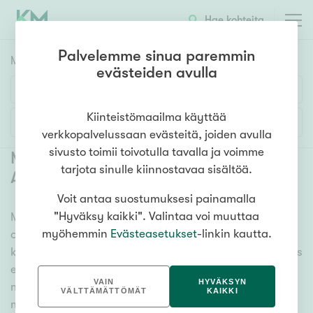
Hae kohteita
Palvelemme sinua paremmin
Myyntikohteet
HAE
evästeiden avulla
Huoneluku
Kiinteistömaailma käyttää
Lisää hakuehtoja
verkkopalvelussaan evästeitä, joiden avulla
1h
2h
3h
4h
5h+
sivusto toimii toivotulla tavalla ja voimme
Myytävät asunnot Hamina
tarjota sinulle kiinnostavaa sisältöä.
Alakaupunki
(
3
)
Voit antaa suostumuksesi painamalla
Asuntotyyppi
"Hyväksy kaikki". Valintaa voi muuttaa
Meiltä löydät myytävät asunnot Hamina Alakaupunki,
Kerros-/luhtitalo
myöhemmin
Evästeasetukset
-linkin kautta.
oli tarpeesi mikä vain! Tuhansien kohteiden ja satojen
Rivitalo/paritalo
kiinteistönvälittäjien verkostomme auttaa sinua kenties
Omakoti-/erillistalo
elämäsi tärkeimmässä päätöksessä. Katso alta kaikki
VAIN
HYVÄKSYN
myytävät asunnot Hamina Alakaupunki. Hyödynnä
Maa- tai metsätila
VÄLTTÄMÄTTÖMÄT
KAIKKI
myös kätevää hakutyökaluamme, jonka avulla löydät