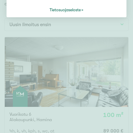
Tontti
omien toiveidesi mukaisen kodin.
Vapaa-ajan asunto
Tietosuojaseloste
Toimitila
Uusin ilmoitus ensin
Autotalli
Muut
Hinta
000
000 €
Pinta-ala
Asuinpinta-ala
Kokonaispinta-ala
Vuorikatu 6
100 m²
Alakaupunki
,
Hamina
m²
4h, k, vh, kph, s, wc, at
89 000 €