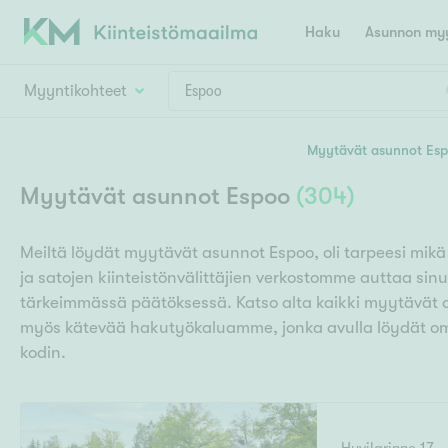
Haku
Asunnon myy
Myyntikohteet
Valitse lähin myymäläpaikkakunta
Myytävät asunnot Es
Asun
Huoneluku
Myytävät asunnot Espoo
(
304
)
E
K
Kiint
Tarj
Espoo
Ka
Meiltä löydät myytävät asunnot Espoo, oli tarpeesi mikä
Ka
Asuntotyyppi
Ki
ja satojen kiinteistönvälittäjien verkostomme auttaa sin
Kiint
Ko
H
tärkeimmässä päätöksessä. Katso alta kaikki myytävät
R
Digi
myös kätevää hakutyökaluamme, jonka avulla löydät om
Hamina
Helsinki
Hyvinkää
Avoi
kodin.
L
Hämeenlinna
Lah
T
Lev
I
Päätök