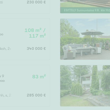
ti
230 000 €
ESITTELY
Sunnuntaina
9
.
8
. klo
11
:
Vain uudiskohteet
108 m² /
oo
117 m²
Vain arvokohteet
akkah, 2x wc, askartelutila, varastohuone, khh, parveke
340 000 €
Hyvä
Tyydyttävä
e 9
83 m²
poo
Välttävä
hh, s, 2x vh, las.p, varasto
285 000 €
issi