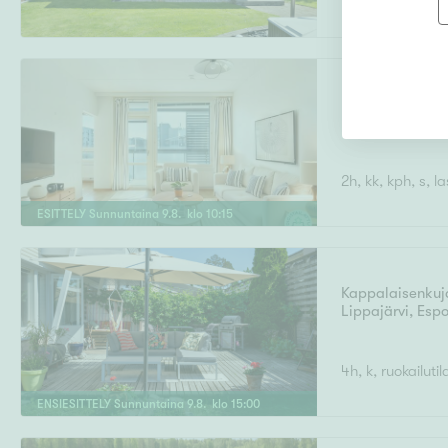
Rummunlyöjänk
Leppävaara
,
Es
2h, kk, kph, s, l
ESITTELY
Sunnuntaina
9
.
8
. klo
10
:
15
Kappalaisenkuj
Lippajärvi
,
Esp
4h, k, ruokailuti
ENSIESITTELY
Sunnuntaina
9
.
8
. klo
15
:
00