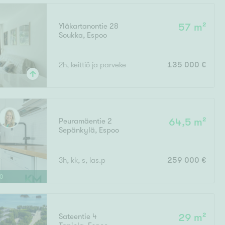
Yläkartanontie 28
57 m²
Soukka
,
Espoo
2h, keittiö ja parveke
135 000 €
Peuramäentie 2
64,5 m²
Sepänkylä
,
Espoo
3h, kk, s, las.p
259 000 €
0
Sateentie 4
29 m²