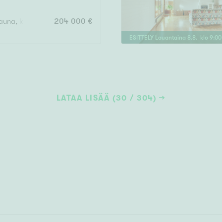
sauna, lasitettu parveke
204 000 €
ESITTELY
Lauantaina
8
.
8
. klo
9
:
00
LATAA LISÄÄ (30 / 304)