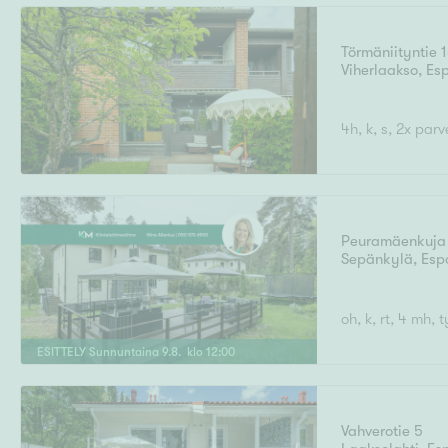
Törmäniityntie 
Viherlaakso
,
Es
4h, k, s, 2x parv
Peuramäenkuja
Sepänkylä
,
Esp
oh, k, rt, 4 mh
ESITTELY
Sunnuntaina
9
.
8
. klo
12
:
00
Vahverotie 5