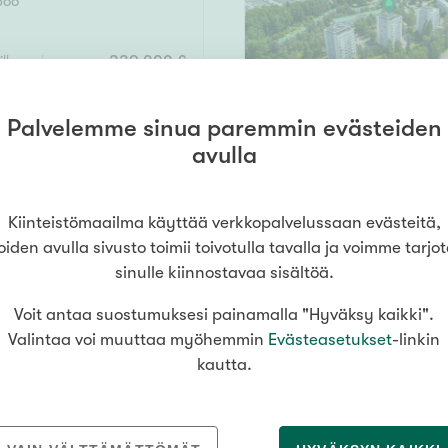
poo
ill.wc,vh,kuisti/terassi,piha
339 000 €
Palvelemme sinua paremmin evästeiden
avulla
133 m²
Kiinteistömaailma käyttää verkkopalvelussaan evästeitä,
oiden avulla sivusto toimii toivotulla tavalla ja voimme tarjo
ak
437 000 €
sinulle kiinnostavaa sisältöä.
ESITTELY
Tiistaina
11
.
8
. klo
14
:
00
Voit antaa suostumuksesi painamalla "Hyväksy kaikki".
Valintaa voi muuttaa myöhemmin
Evästeasetukset
-linkin
180 m² /
kautta.
poo
254 m²
. kph,s, autokatos
648 000 €