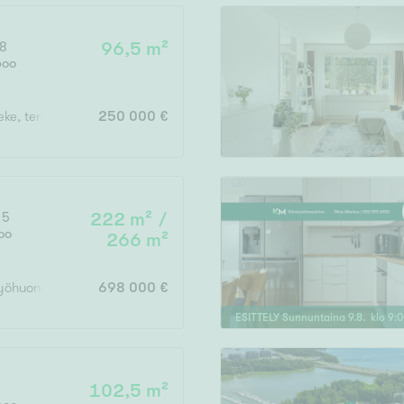
Järvi- tai merinäköala
Maalämpö
18
96,5 m²
poo
Oma ranta
Oma sauna
eke, terassi
250 000 €
Parveke
Senioriasunto
 5
222 m² /
oo
266 m²
, työhuone, saunaosasto, th, varasto, at/varasto (222m2/266m2)
698 000 €
ESITTELY
Sunnuntaina
9
.
8
. klo
9
:
0
102,5 m²