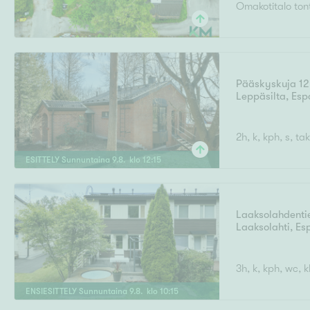
Omakotitalo tont
Uudiskohteet
Pääskyskuja 12
Leppäsilta
,
Esp
Arvokohteet
2h, k, kph, s, t
ESITTELY
Sunnuntaina
9
.
8
. klo
12
:
15
Kunto
Laaksolahdenti
Laaksolahti
,
Es
3h, k, kph, wc, k
Ominaisuudet
H
ENSIESITTELY
Sunnuntaina
9
.
8
. klo
10
:
15