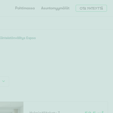
Pohtimassa
Asuntomyymälät
OTA YHTEYTTÄ
HAE
Hae postinumerosi perusteella
Kiinteistönvälitys Espoo
unnon ostajille
4h
5h+
 liittyvät
T
Tahko
Tampere
Tornio
Turku
totoimeksianto
Tuusula
V
 meidät
Vaasa
Valkeakoski
Vantaa
tys alueellasi
Varkaus
Y
vaniemi