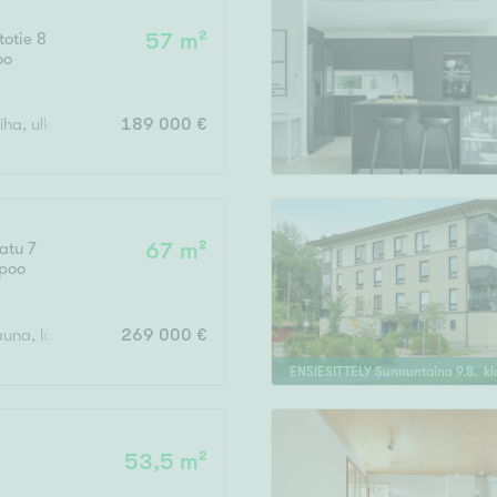
otie 8
57 m²
oo
piha, ulkovarasto,
189 000 €
atu 7
67 m²
poo
sauna, lasitettu parveke
269 000 €
ENSIESITTELY
Sunnuntaina
9
.
8
. k
53,5 m²