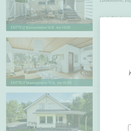
Laaksolahti
,
Es
4h, k, 2xkph,s,er
ESITTELY
Sunnuntaina
16
.
8
. klo
13
:
00
Aamuyöntie 12
Olari
,
Espoo
j
5h, k, kph, wc, 
ESITTELY
Maanantaina
10
.
8
. klo
14
:
30
Puutarhatie 9
Laaksolahti
,
Es
5h, k, 2x eril.wc