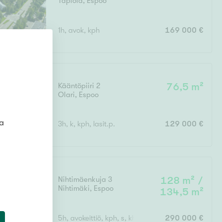
Tapiola
,
Espoo
1h, avok, kph
169 000 €
Kääntöpiiri 2
76,5 m²
Olari
,
Espoo
ta
3h, k, kph, lasit.p.
129 000 €
Nihtimäenkuja 3
128 m² /
Nihtimäki
,
Espoo
134,5 m²
5h, avokeittiö, kph, s, khh, vh, erill.wc, autokatos, 
290 000 €