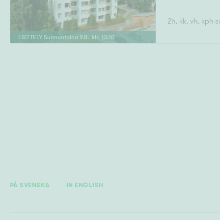
2h, kk, vh, kph 
ESITTELY
Sunnuntaina
9
.
8
. klo
13
:
10
PÅ SVENSKA
IN ENGLISH