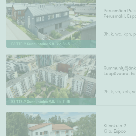
Perusmäen Puist
Perusmäki
,
Esp
3h, k, wc, kph, 
ESITTELY
Sunnuntaina
9
.
8
. klo
8
:
45
Rummunlyöjänk
Leppävaara
,
Es
2h, k, vh, kph, 
ESITTELY
Sunnuntaina
9
.
8
. klo
11
:
15
Kilonkuja 2
Kilo
,
Espoo