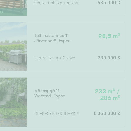
Oh, k, 4mh, kph, s, khh, erill.wc, vh
685 000 €
00
Ei uudiskohteita
Tallimestarintie 11
98,5 m²
Järvenperä
,
Espoo
Ei arvokohteita
4-5 h + k + s + 2 x wc
280 000 €
Mäensyrjä 11
233 m² /
Westend
,
Espoo
286 m²
8H+K+S+PH+KHH+2KPH+3WC+AUTOTALLI+VAR
1 358 000 €