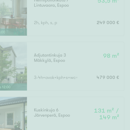
Helmipöllönkatu 7
53,5 m²
Lintuvaara
,
Espoo
Ylivieska
Ylöjärvi
2h, kph, s, p
249 000 €
oki
rkulla
5
:
00
Adjutantinkuja 3
98 m²
Mäkkylä
,
Espoo
3-4h+avok+kph+s+wc+vaatehuone+las. p+terassi
479 000 €
Kokonaispinta-ala
lo
12
:
00
Kuskinkuja 6
131 m² /
Järvenperä
,
Espoo
149 m²