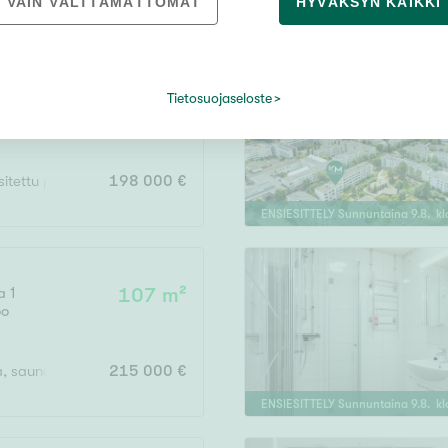
VAIN VÄLTTÄMÄTTÖMÄT
HYVÄKSYN KAIKKI
Tietosuojaseloste
atu 7
46,5 m²
poo
asitettu parveke
198 000 €
ENSIESITTELY
Sunnuntaina
9
.
8
. k
a 1
107 m²
oo
la, sauna/kph/wc, vh, erill.wc, varasto, parveke, piha-alue
215 000 €
ENSIESITTELY
Sunnuntaina
9
.
8
. k