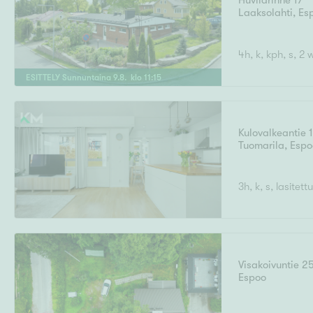
Huvilarinne 17
Ilmajoki
Ivalo
Laaksolahti
Asunto
,
Es
M
T
Kiintei
A
Mik
J
4h, k, kph, s, 2 
Joensuu
Jyväskylä
Järvenpää
ESITTELY
Sunnuntaina
9
.
8
. klo
11
:
15
N
No
Hinta
Kulovalkeantie 
Tuomarila
,
Espo
Pinta-ala
3h, k, s, lasitet
Visakoivuntie 2
Espoo
Rakennusvuosi