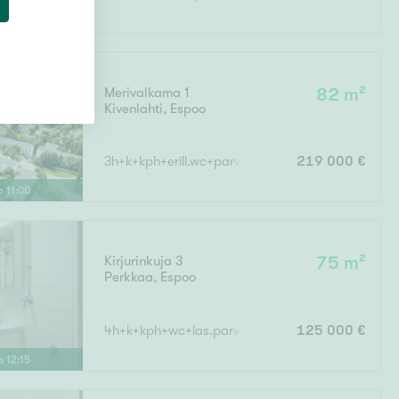
Merivalkama 1
82 m²
Kivenlahti
,
Espoo
3h+k+kph+erill.wc+parveke
219 000 €
lo
11
:
00
Kirjurinkuja 3
75 m²
Perkkaa
,
Espoo
4h+k+kph+wc+las.parv
125 000 €
lo
12
:
15