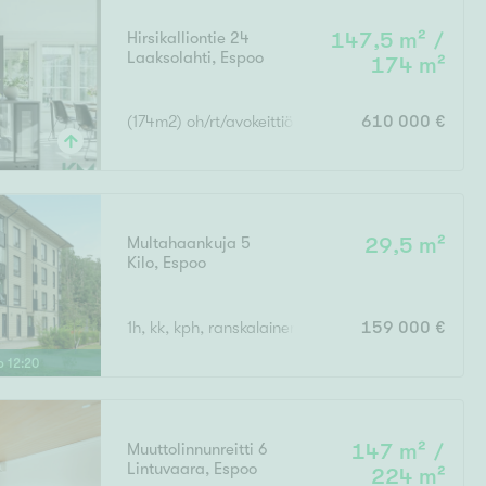
Hirsikalliontie 24
147,5 m² /
Laaksolahti
,
Espoo
174 m²
(174m2) oh/rt/avokeittiö, 3mh, takkah, askartelutil
610 000 €
Multahaankuja 5
29,5 m²
Kilo
,
Espoo
1h, kk, kph, ranskalainen parveke
159 000 €
lo
12
:
20
Muuttolinnunreitti 6
147 m² /
Lintuvaara
,
Espoo
224 m²