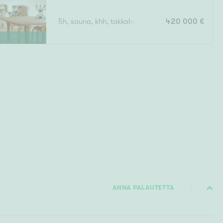
5h, sauna, khh, takkahuone, 2xwc, uima-allas, auto
420 000 €
ANNA PALAUTETTA