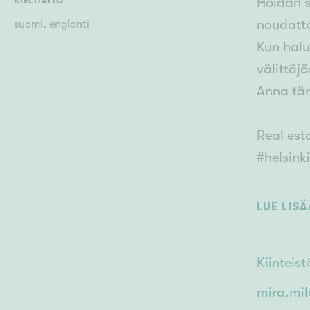
Hoidan s
KIELITAITO
noudatt
suomi, englanti
Kun halu
välittäjä
Anna tär
Real est
#helsink
LUE LIS
Kiintei
mira.mil