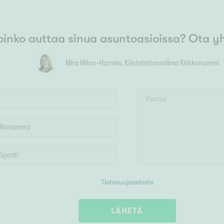
oinko auttaa sinua asuntoasioissa? Ota y
Mira Milan-Harmia
, Kiinteistömaailma
Kirkkonummi
Tietosuojaseloste
LÄHETÄ