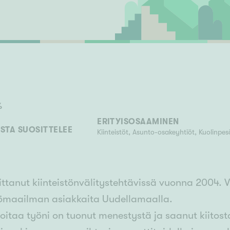
Senioriasuminen
jen hinnat
Valitse kiinteistönvälittäjä
S
stönvälitys alueellasi
Arviointipalvelu
keli
Mänttä
Salo
Savonlinna
Seinäj
Siilinjärvi
Sotkamo
Söde
kia
Nummela
%
ERITYISOSAAMINEN
STA SUOSITTELEE
Kiinteistöt, Asunto-osakeyhtiöt, Kuolinpes
ittanut kiinteistönvälitystehtävissä vuonna 2004. 
tömaailman asiakkaita Uudellamaalla.
oitaa työni on tuonut menestystä ja saanut kiitost