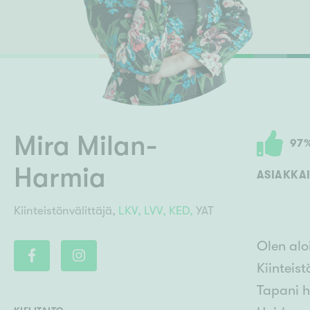
Ilmajoki
Ivalo
Asunto
M
Kiintei
Mik
J
Joensuu
Jyväskylä
Järvenpää
N
No
Mira Milan-
97
Harmia
ASIAKKAI
Kiinteistönvälittäjä,
LKV,
LVV,
KED,
YAT
Olen alo
Kiinteis
Tapani h