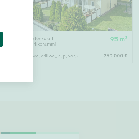
Neidonpuistonkuja 1
95 m²
Överby
,
Kirkkonummi
3h, k, kph/wc, erill.wc,, s, p, var, ak, terassi
259 000 €