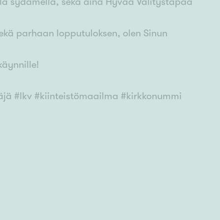
lla sydämellä, sekä aina Hyvää Välitystapaa
sekä parhaan lopputuloksen, olen Sinun
käynnille!
ittäjä #lkv #kiinteistömaailma #kirkkonummi