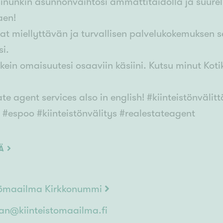
inunkin asunnonvaihtosi ammattitaidolla ja suure
aen!
at miellyttävän ja turvallisen palvelukokemuksen 
si.
kein omaisuutesi osaaviin käsiini. Kutsu minut Koti
ate agent services also in english! #kiinteistönväl
i #espoo #kiinteistönvälitys #realestateagent
ÄÄ
stömaailma Kirkkonummi
an@kiinteistomaailma.fi