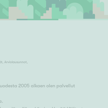
Ylivieska
Ylöjärvi
oki
rkulla
ät, Arviolausunnot,
Vuodesta 2005 alkaen olen palvellut
a.