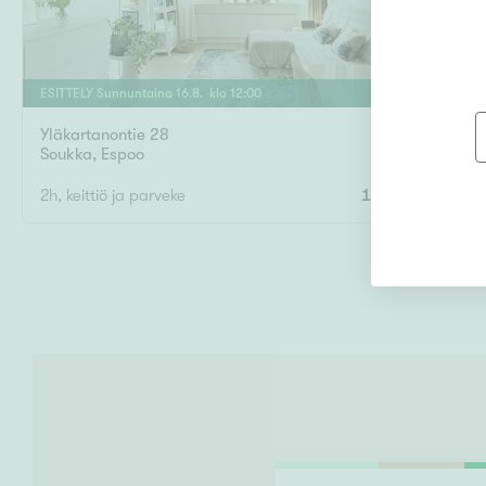
ESITTELY
Sunnuntaina
16
.
8
. klo
12
:
00
Yläkartanontie 28
57 m²
Soukka
,
Espoo
2h, keittiö ja parveke
135 000 €