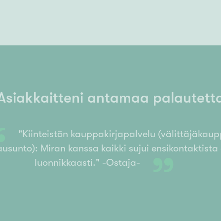
Asiakkaitteni antamaa palautett
“
"Kiinteistön kauppakirjapalvelu (välittäjäkau
ausunto): Miran kanssa kaikki sujui ensikontaktista
”
luonnikkaasti." -Ostaja-