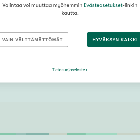
Valintaa voi muuttaa myöhemmin
Evästeasetukset
-linkin
kautta.
Ratsumiehentie 5
101,5 m²
VAIN VÄLTTÄMÄTTÖMÄT
HYVÄKSYN KAIKKI
Masala
,
Kirkkonummi
4h+k+rt+s+kph/khh+erill.wc+vh+et+ tk
358 000 €
Tietosuojaseloste