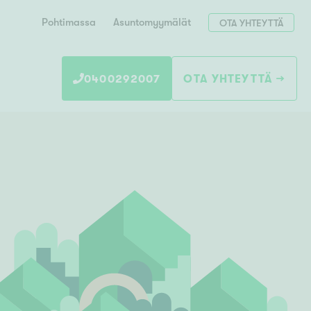
Pohtimassa
Asuntomyymälät
OTA YHTEYTTÄ
0400292007
OTA YHTEYTTÄ
Hae postinumerosi perusteella
unnon ostajille
 liittyvät
T
Tahko
Tampere
Tornio
Turku
totoimeksianto
Tuusula
V
 meidät
Vaasa
Valkeakoski
Vantaa
tys alueellasi
Varkaus
Y
vaniemi