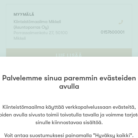
MYYMÄLÄ
Kiinteistömaailma
Mikkeli
(
Asuntoporras Oy
)
0157600001
Porrassalmenkatu 27
,
50100
Mikkeli
LUE LISÄÄ
Palvelemme sinua paremmin evästeiden
avulla
Kiinteistömaailma käyttää verkkopalvelussaan evästeitä,
oiden avulla sivusto toimii toivotulla tavalla ja voimme tarjo
sinulle kiinnostavaa sisältöä.
Voit antaa suostumuksesi painamalla "Hyväksy kaikki".