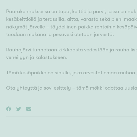
Päärakennuksessa on tupa, keittiö ja parvi, jossa on nuk
kesäkeittiöllä ja terassilla, aitta, varasto sekä pieni ma
näkymät järvelle – täydellinen paikka rentoihin kesäpäivi
tuodaan mukana ja pesuvesi otetaan järvestä.
Rauhajärvi tunnetaan kirkkaasta vedestään ja rauhallise
veneilyyn ja kalastukseen.
Tämä kesäpaikka on sinulle, joka arvostat omaa rauhaa,
Ota yhteyttä ja sovi esittely – tämä mökki odottaa uusi