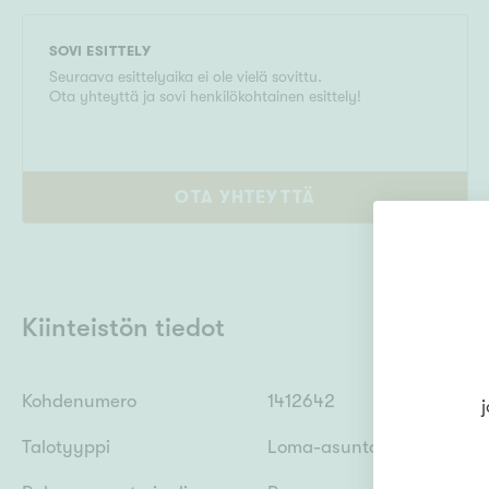
SOVI ESITTELY
Seuraava esittelyaika ei ole vielä sovittu.
Ota yhteyttä ja sovi henkilökohtainen esittely!
OTA YHTEYTTÄ
Kiinteistön tiedot
Kohdenumero
1412642
j
Talotyyppi
Loma-asunto