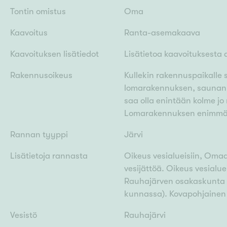
Tontin omistus
Oma
Kaavoitus
Ranta-asemakaava
Kaavoituksen lisätiedot
Lisätietoa kaavoituksesta
Rakennusoikeus
Kullekin rakennuspaikalle
lomarakennuksen, saunan j
saa olla enintään kolme jo
Lomarakennuksen enimmäis
Rannan tyyppi
Järvi
Lisätietoja rannasta
Oikeus vesialueisiin, Omaa
vesijättöä. Oikeus vesialu
Rauhajärven osakaskunta 
kunnassa). Kovapohjainen r
Vesistö
Rauhajärvi