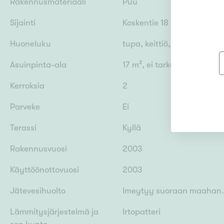
Rakennusmateriaali
Puu
Sijainti
Koskentie 18 , 51430 Läsäk
Huoneluku
tupa, keittiö, parvi
Asuinpinta-ala
17 m², ei tarkastusmitattu
Kerroksia
2
Parveke
Ei
Terassi
Kyllä
Rakennusvuosi
2003
Käyttöönottovuosi
2003
Jätevesihuolto
Imeytyy suoraan maahan.
Lämmitysjärjestelmä ja
Irtopatteri