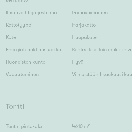
sen kunto
Ilmanvaihtojärjestelmä
Painovoimainen
Kattotyyppi
Harjakatto
Kate
Huopakate
Energiatehokkuusluokka
Kohteelle ei lain mukaan v
Huoneiston kunto
Hyvä
Vapautuminen
Viimeistään 1 kuukausi ka
Tontti
Tontin pinta-ala
4610 m²