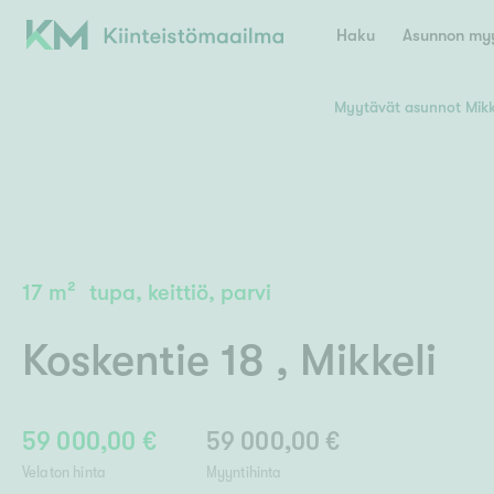
Haku
Asunnon myy
Myytävät asunnot Mikk
Valitse lähin myymäläpaikkakunta
Asun
E
K
Kiint
Tarj
Espoo
Ka
Ka
17
m²
tupa, keittiö, parvi
Ki
Kiint
Ko
H
Digi
Koskentie 18
,
Mikkeli
Hamina
Helsinki
Hyvinkää
Avoi
L
Hämeenlinna
Lah
59 000,00 €
59 000,00 €
Lev
I
Päätök
Velaton hinta
Myyntihinta