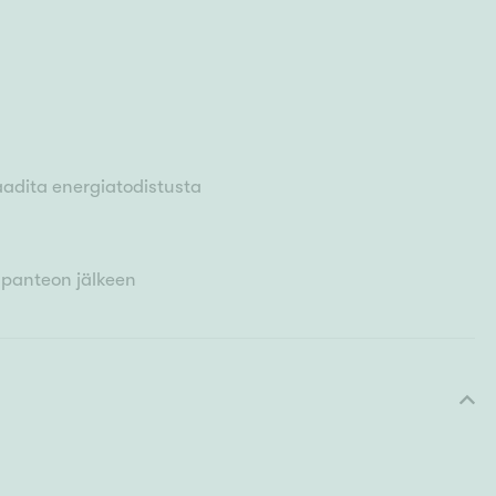
aadita energiatodistusta
upanteon jälkeen