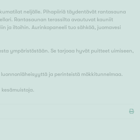
kumatilat neljälle. Pihapiiriä täydentävät rantasauna
akellari. Rantasaunan terassilta avautuvat kauniit
in ja iltoihin. Aurinkopaneeli tuo sähköä, juomavesi
sta ympäristöstään. Se tarjoaa hyvät puitteet uimiseen,
 luonnonläheisyyttä ja perinteistä mökkitunnelmaa.
a kesämuistoja.