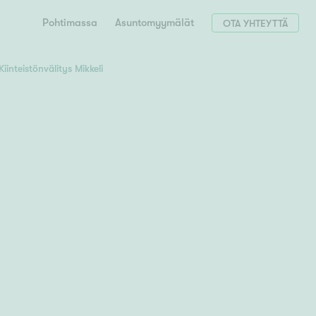
Pohtimassa
Asuntomyymälät
OTA YHTEYTTÄ
Kiinteistönvälitys Mikkeli
Hae postinumerosi perusteella
unnon ostajille
 liittyvät
T
Tahko
Tampere
Tornio
Turku
totoimeksianto
Tuusula
V
 meidät
Vaasa
Valkeakoski
Vantaa
tys alueellasi
Varkaus
Y
vaniemi