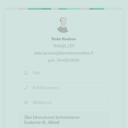
Ylivieska
Ylöjärvi
oki
rkulla
Sisko Koobas
Yrittäjä, LKV
sisko.koobas@kiinteistomaailma.fi
puh.
0440540034