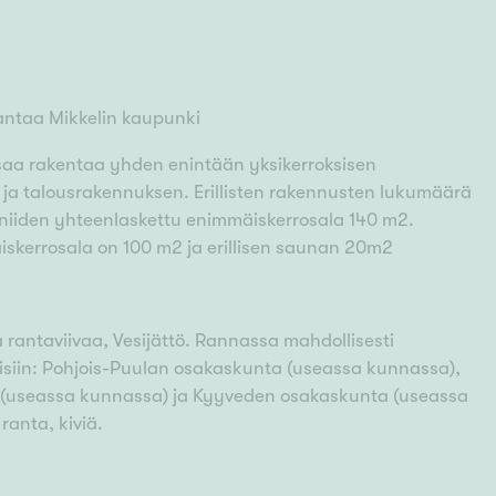
 antaa Mikkelin kaupunki
 saa rakentaa yhden enintään yksikerroksisen
a talousrakennuksen. Erillisten rakennusten lukumäärä
 niiden yhteenlaskettu enimmäiskerrosala 140 m2.
kerrosala on 100 m2 ja erillisen saunan 20m2
 rantaviivaa, Vesijättö. Rannassa mahdollisesti
eisiin: Pohjois-Puulan osakaskunta (useassa kunnassa),
(useassa kunnassa) ja Kyyveden osakaskunta (useassa
anta, kiviä.