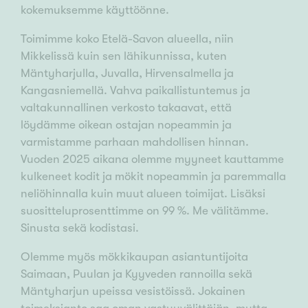
kokemuksemme käyttöönne.
Toimimme koko Etelä-Savon alueella, niin
Mikkelissä kuin sen lähikunnissa, kuten
Mäntyharjulla, Juvalla, Hirvensalmella ja
Kangasniemellä. Vahva paikallistuntemus ja
valtakunnallinen verkosto takaavat, että
löydämme oikean ostajan nopeammin ja
varmistamme parhaan mahdollisen hinnan.
Vuoden 2025 aikana olemme myyneet kauttamme
kulkeneet kodit ja mökit nopeammin ja paremmalla
neliöhinnalla kuin muut alueen toimijat. Lisäksi
suositteluprosenttimme on 99 %. Me välitämme.
Sinusta sekä kodistasi.
Olemme myös mökkikaupan asiantuntijoita
Saimaan, Puulan ja Kyyveden rannoilla sekä
Mäntyharjun upeissa vesistöissä. Jokainen