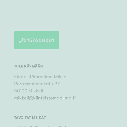
0157600001
TULE KÄYMÄÄN
Kiinteistömaailma
Mikkeli
Porrassalmenkatu 27
50100
Mikkeli
mikkeli
@
kiinteistomaailma.fi
TAVOITAT MEIDÄT