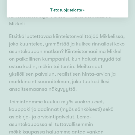
Tietosuojaseloste
Kiinteistönvälitys Mikkeli – Kiinteistömaailma
Mikkeli
Etsitkö luotettavaa kiinteistönvälittäjää Mikkelissä,
joka kuuntelee, ymmärtää ja kulkee rinnallasi koko
asuntokaupan matkan? Kiinteistömaailma Mikkeli
on paikallinen kumppanisi, kun haluat myydä tai
ostaa kodin, mökin tai tontin. Meiltä saat
yksilöllisen palvelun, realistisen hinta-arvion ja
markkinointisuunnitelman, joka tuo kodillesi
ansaitsemaansa näkyvyyttä.
Toimintaamme kuuluu myös vuokraukset,
kauppakirjalaadinnat (myös sähköisesti) sekä
asiakirja- ja arviointipalvelut. Loma-
asuntokaupassa eli tuttavallisemmin
mökkikaupassa haluamme antaa vankan