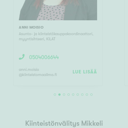
ANNI MOISIO
Asunto- ja kiinteistökauppakoordinaattori,
myyntisihteeri, KiLAT
0504006644
anni.moisio
LUE LISÄÄ
@
kiinteistomaailma.fi
Kiinteistönvälitys Mikkeli