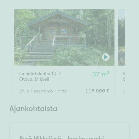
Linnalahdentie 10 D
37 m²
Metsäko
Otava
,
Mikkeli
Sairila
,
2h, k + saunamö + aitta
115 000 €
3mh,oh,
Ajankohtaista
Kesä Mikkelissä – kun kaupunki,