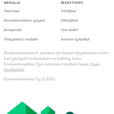
MEDIALLE
REKRYTOINTI
Tiedotteet
Yrittäjäksi
Kiinteistömaailma lyhyesti
Välittäjäksi
Kuvapankki
Uusi alalle?
Yhteystiedot medialle
Avoimet työpaikat
Kiinteistomaailma.fi -palvelun tai tietojen käyttäminen muihin
kuin yksityisiin tarkoituksiin on kielletty ilman
Kiinteistömaailma Oy:n antamaa kirjallista lupaa.
Sivun
käyttöehdot
Kiinteistömaailma Oy ©
2026