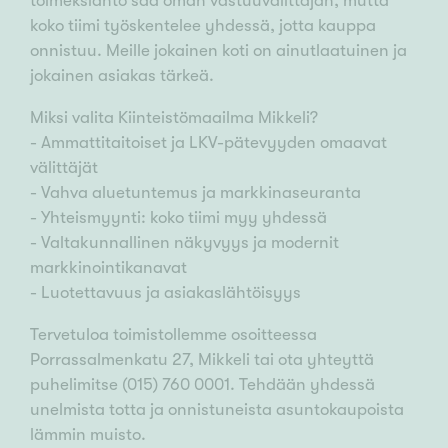
toimeksianto saa oman vastuuvälittäjän, mutta
koko tiimi työskentelee yhdessä, jotta kauppa
onnistuu. Meille jokainen koti on ainutlaatuinen ja
jokainen asiakas tärkeä.
Miksi valita Kiinteistömaailma Mikkeli?
- Ammattitaitoiset ja LKV-pätevyyden omaavat
välittäjät
- Vahva aluetuntemus ja markkinaseuranta
- Yhteismyynti: koko tiimi myy yhdessä
- Valtakunnallinen näkyvyys ja modernit
markkinointikanavat
- Luotettavuus ja asiakaslähtöisyys
Tervetuloa toimistollemme osoitteessa
Porrassalmenkatu 27, Mikkeli tai ota yhteyttä
puhelimitse (015) 760 0001. Tehdään yhdessä
unelmista totta ja onnistuneista asuntokaupoista
lämmin muisto.