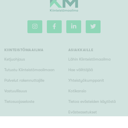
KIINTEISTÖMAAILMA
ASIAKKAILLE
Ketjuohjaus
Lähin Kiinteistömaailma
Tutustu Kiinteistömaailmaan
Hae välittäjää
Palvelut rakennuttajille
Yhteistyökumppanit
Vastuullisuus
Kotikansio
Tietosuojaseloste
Tietoa evästeiden käytöstä
Evästeasetukset