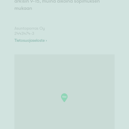
arkisin 9-15, muina aikoina sopimuksen
mukaan
Asuntoporras Oy
2443474-3
Tietosuojaseloste ›