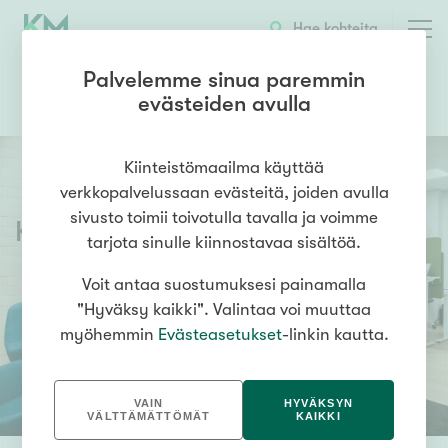
Hae kohteita
Palvelemme sinua paremmin
evästeiden avulla
0157600001
OTA YHTEYTTÄ
Kiinteistömaailma käyttää
verkkopalvelussaan evästeitä, joiden avulla
sivusto toimii toivotulla tavalla ja voimme
Kiinteistömaailma
Mikkeli
tarjota sinulle kiinnostavaa sisältöä.
Voit antaa suostumuksesi painamalla
"Hyväksy kaikki". Valintaa voi muuttaa
myöhemmin
Evästeasetukset
-linkin kautta.
VAIN
HYVÄKSYN
VÄLTTÄMÄTTÖMÄT
KAIKKI