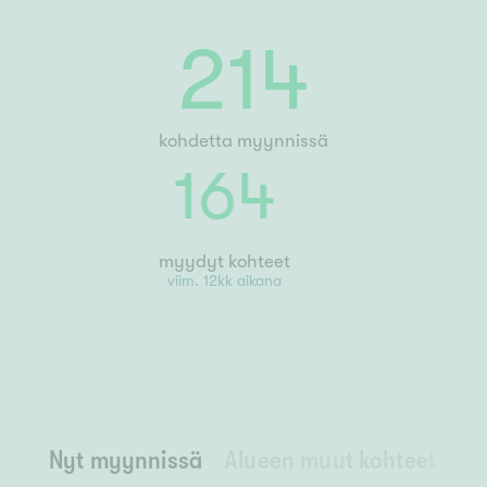
214
kohdetta myynnissä
164
myydyt kohteet
viim. 12kk aikana
Nyt myynnissä
Alueen muut kohteet
Ny