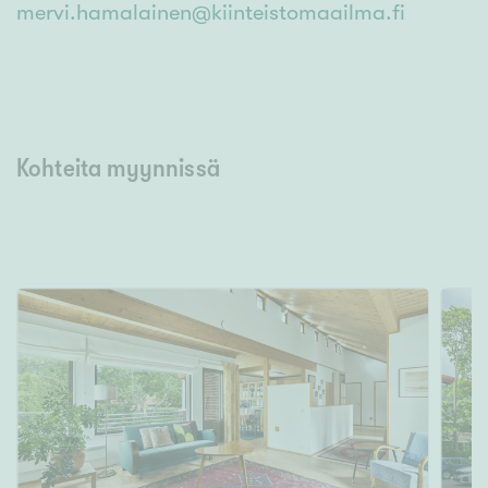
mervi.hamalainen@kiinteistomaailma.fi
Kohteita myynnissä