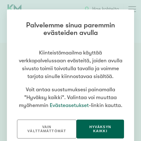
Hae kohteita
Palvelemme sinua paremmin
evästeiden avulla
0503615959
OTA YHTEYTTÄ
Kiinteistömaailma käyttää
verkkopalvelussaan evästeitä, joiden avulla
sivusto toimii toivotulla tavalla ja voimme
tarjota sinulle kiinnostavaa sisältöä.
Voit antaa suostumuksesi painamalla
"Hyväksy kaikki". Valintaa voi muuttaa
myöhemmin
Evästeasetukset
-linkin kautta.
VAIN
HYVÄKSYN
VÄLTTÄMÄTTÖMÄT
KAIKKI