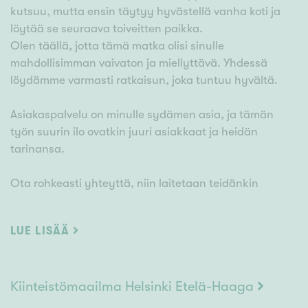
kutsuu, mutta ensin täytyy hyvästellä vanha koti ja
löytää se seuraava toiveitten paikka.
Olen täällä, jotta tämä matka olisi sinulle
mahdollisimman vaivaton ja miellyttävä. Yhdessä
löydämme varmasti ratkaisun, joka tuntuu hyvältä.
Asiakaspalvelu on minulle sydämen asia, ja tämän
työn suurin ilo ovatkin juuri asiakkaat ja heidän
tarinansa.
Ota rohkeasti yhteyttä, niin laitetaan teidänkin
asuntoasiat kuntoon. Lämpimästi tervetuloa
asiakkaakseni!
LUE LISÄÄ
Kiinteistömaailma Helsinki Etelä-Haaga