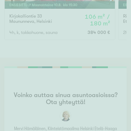
ENSIESITTELY
Maanantaina
10
.
8
. klo
15
:
30
ESIT
Kirjokalliontie 33
106 m² /
Rin
Maununneva
,
Helsinki
Ete
180 m²
4h, k, takkahuone, sauna
384 000 €
2h, 
Voinko auttaa sinua asuntoasioissa?
Ota yhteyttä!
Mervi Hämäläinen
, Kiinteistömaailma
Helsinki Etelä-Haaga