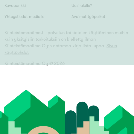
Kuvapankki
Uusi alalle?
Yhteystiedot medialle
Avoimet työpaikat
Kiinteistomaailma.fi -palvelun tai tietojen käyttäminen muihin
kuin yksityisiin tarkoituksiin on kielletty ilman
Kiinteistömaailma Oy:n antamaa kirjallista lupaa.
Sivun
käyttöehdot
Kiinteistömaailma Oy ©
2026