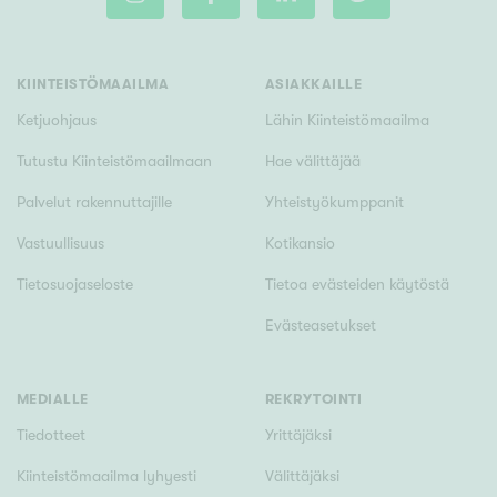
KIINTEISTÖMAAILMA
ASIAKKAILLE
Ketjuohjaus
Lähin Kiinteistömaailma
Tutustu Kiinteistömaailmaan
Hae välittäjää
Palvelut rakennuttajille
Yhteistyökumppanit
Vastuullisuus
Kotikansio
Tietosuojaseloste
Tietoa evästeiden käytöstä
Evästeasetukset
MEDIALLE
REKRYTOINTI
Tiedotteet
Yrittäjäksi
Kiinteistömaailma lyhyesti
Välittäjäksi