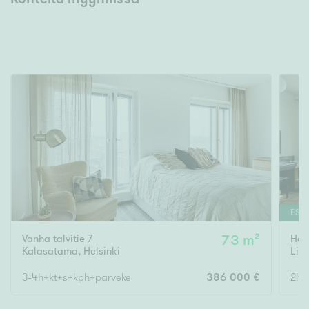
ESIT
Vanha talvitie 7
73 m²
Hel
Kalasatama
,
Helsinki
Lin
3-4h+kt+s+kph+parveke
386 000 €
2h, 