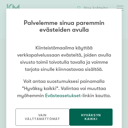
Hae kohteita
Palvelemme sinua paremmin
evästeiden avulla
0503764433
OTA YHTEYTTÄ
Kiinteistömaailma käyttää
verkkopalvelussaan evästeitä, joiden avulla
sivusto toimii toivotulla tavalla ja voimme
tarjota sinulle kiinnostavaa sisältöä.
Voit antaa suostumuksesi painamalla
"Hyväksy kaikki". Valintaa voi muuttaa
myöhemmin
Evästeasetukset
-linkin kautta.
VAIN
HYVÄKSYN
VÄLTTÄMÄTTÖMÄT
KAIKKI