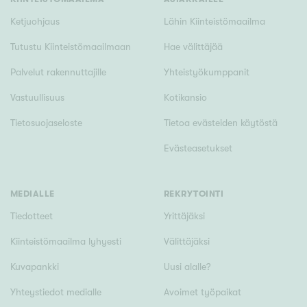
Ketjuohjaus
Lähin Kiinteistömaailma
Tutustu Kiinteistömaailmaan
Hae välittäjää
Palvelut rakennuttajille
Yhteistyökumppanit
Vastuullisuus
Kotikansio
Tietosuojaseloste
Tietoa evästeiden käytöstä
Evästeasetukset
MEDIALLE
REKRYTOINTI
Tiedotteet
Yrittäjäksi
Kiinteistömaailma lyhyesti
Välittäjäksi
Kuvapankki
Uusi alalle?
Yhteystiedot medialle
Avoimet työpaikat