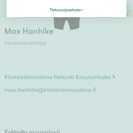
Tietosuojaseloste
Max Hanhike
Kiinteistönvälittäjä
Kiinteistömaailma Helsinki Kruununhaka
max.hanhike@kiinteistomaailma.fi
Kohteita myynnissä