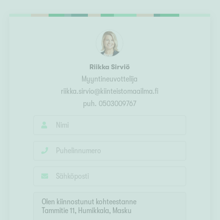
Ylivieska
Ylöjärvi
oki
rkulla
Riikka Sirviö
Myyntineuvottelija
riikka.sirvio@kiinteistomaailma.fi
puh.
0503009767