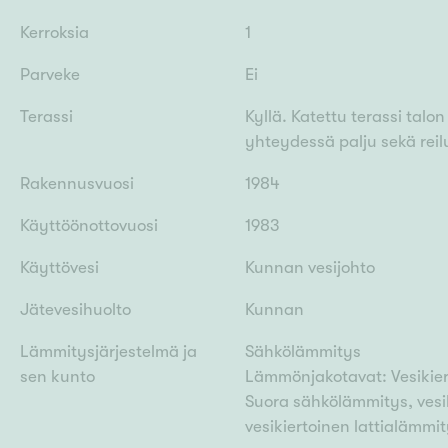
Kerroksia
1
Parveke
Ei
Terassi
Kyllä. Katettu terassi talo
yhteydessä palju sekä reilu
Rakennusvuosi
1984
Käyttöönottovuosi
1983
Käyttövesi
Kunnan vesijohto
Jätevesihuolto
Kunnan
Lämmitysjärjestelmä ja
Sähkölämmitys
sen kunto
Lämmönjakotavat: Vesikiert
Suora sähkölämmitys, vesik
vesikiertoinen lattialämmi