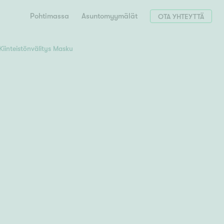
Pohtimassa
Asuntomyymälät
OTA YHTEYTTÄ
Kiinteistönvälitys Masku
Hae postinumerosi perusteella
unnon ostajille
 liittyvät
T
Tahko
Tampere
Tornio
Turku
totoimeksianto
Tuusula
V
 meidät
Vaasa
Valkeakoski
Vantaa
tys alueellasi
Varkaus
Y
vaniemi