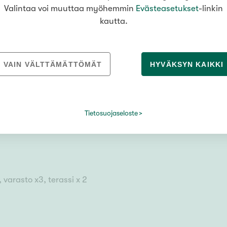
Valintaa voi muuttaa myöhemmin
Evästeasetukset
-linkin
kautta.
VAIN VÄLTTÄMÄTTÖMÄT
HYVÄKSYN KAIKKI
Tietosuojaseloste
 varasto x3, terassi x 2