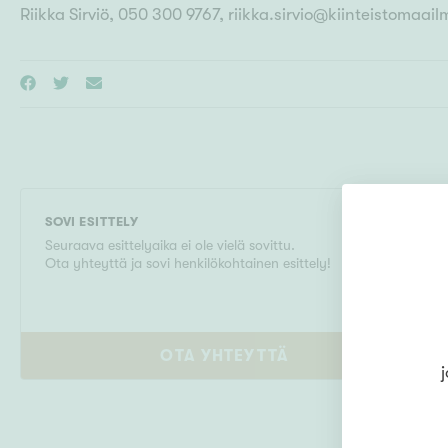
Riikka Sirviö, 050 300 9767, riikka.sirvio@kiinteistomaail
SOVI ESITTELY
Seuraava esittelyaika ei ole vielä sovittu.
Ota yhteyttä ja sovi henkilökohtainen esittely!
OTA YHTEYTTÄ
j