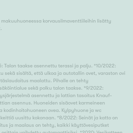
makuuhuoneessa korvausilmaventtiileihin lisätty
.
: Talon taakse asennettu terassi ja palju. *10/2022:
u sekä sisältä, että ulkoa ja autotallin ovet, varaston ovi
stäslaudoitus maalattu. Pihalle on tehty
säköintialue sekä polku talon taakse. *9/2022:
tysjärjestelmä asennettu ja lattian tasoitus Knauf-
lattian asennus. Huoneiden sisäovet karmeineen
ta kodinhoitohuoneen ovea. Kylpyhuone ja wc
eittiö uusittu kokonaan. *8/2022: Seinät ja katto on
soitus ja maalaus on tehty, kaikki käyttövesiputket
 osittain vaihdettu automaattisiksi. *2020: Vesikatteen