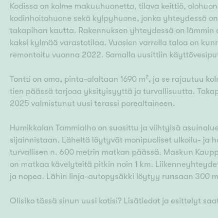
Kodissa on kolme makuuhuonetta, tilava keittiö, olohuon
kodinhoitohuone sekä kylpyhuone, jonka yhteydessä on t
takapihan kautta. Rakennuksen yhteydessä on lämmin auto
kaksi kylmää varastotilaa. Vuosien varrella taloa on kunn
remontoitu vuonna 2022. Samalla uusittiin käyttövesiput
Tontti on oma, pinta-alaltaan 1690 m², ja se rajautuu ko
tien päässä tarjoaa yksityisyyttä ja turvallisuutta. Tak
2025 valmistunut uusi terassi porealtaineen.
Humikkalan Tammialho on suosittu ja viihtyisä asuinalu
sijainnistaan. Läheltä löytyvät monipuoliset ulkoilu- ja 
turvallisen n. 600 metrin matkan päässä. Maskun Kaupp
on matkaa kävelyteitä pitkin noin 1 km. Liikenneyhteyde
ja nopea. Lähin linja-autopysäkki löytyy runsaan 300 m
Olisiko tässä sinun uusi kotisi? Lisätiedot ja esittelyt saat