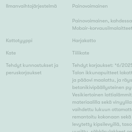
Ilmanvaihtojärjestelmä
Painovoimainen
Painovoimainen, kahdessa 
Mobair-korvausilmalaitteet
Kattotyyppi
Harjakatto
Kate
Tiilikate
Tehdyt kunnostukset ja
Tehdyt korjaukset: *6/2025
peruskorjaukset
Talon ikkunapuitteet lakatt
ja pääovi maalattu, ja räy
betonikivipäällysteinen py
Vesikiertoinen lattialämmi
materiaalilla sekä vinyyli
vaihdettu lukuun ottamat
remontoitu kokonaan sekä k
levytetty kipsilevyillä, ta
uusittu, sähkö­sulakkeet on