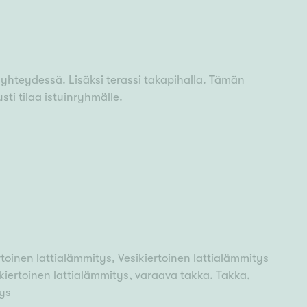
n yhteydessä. Lisäksi terassi takapihalla. Tämän
sti tilaa istuinryhmälle.
oinen lattialämmitys, Vesikiertoinen lattialämmitys
iertoinen lattialämmitys, varaava takka. Takka,
tys