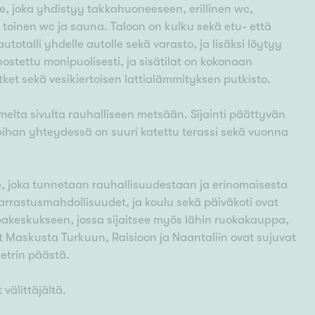
e, joka yhdistyy takkahuoneeseen, erillinen wc,
oinen wc ja sauna. Taloon on kulku sekä etu- että
talli yhdelle autolle sekä varasto, ja lisäksi löytyy
ostettu monipuolisesti, ja sisätilat on kokonaan
ket sekä vesikiertoisen lattialämmityksen putkisto.
lmelta sivulta rauhalliseen metsään. Sijainti päättyvän
apihan yhteydessä on suuri katettu terassi sekä vuonna
e, joka tunnetaan rauhallisuudestaan ja erinomaisesta
harrastusmahdollisuudet, ja koulu sekä päiväkoti ovat
akeskukseen, jossa sijaitsee myös lähin ruokakauppa,
t Maskusta Turkuun, Raisioon ja Naantaliin ovat sujuvat
etrin päästä.
 välittäjältä.