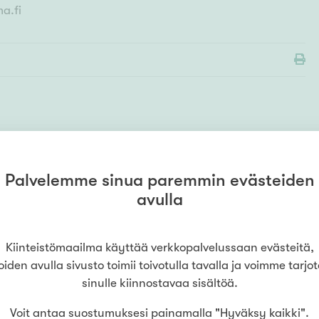
ma.fi
MYYMÄLÄ
Kiinteistömaailma
Turku
Palvelemme sinua paremmin evästeiden
Humalistonkatu
avulla
0505587222
(
Verso Kiinteistöt Oy Lkv
)
Humalistonkatu 1
,
20100
Turku
Kiinteistömaailma käyttää verkkopalvelussaan evästeitä,
LUE LISÄÄ
oiden avulla sivusto toimii toivotulla tavalla ja voimme tarjo
sinulle kiinnostavaa sisältöä.
Voit antaa suostumuksesi painamalla "Hyväksy kaikki".