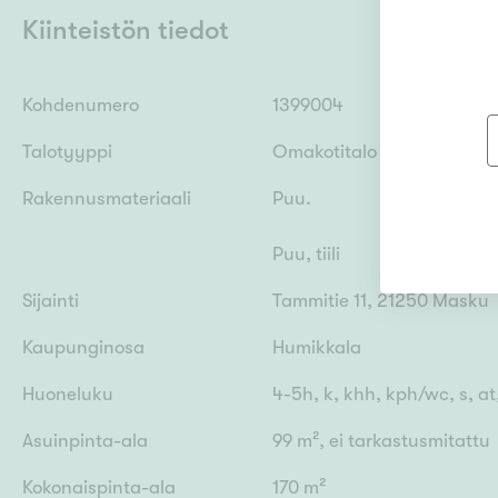
Kiinteistön tiedot
Kohdenumero
1399004
Talotyyppi
Omakotitalo
Rakennusmateriaali
Puu.
Puu, tiili
Sijainti
Tammitie 11, 21250 Masku
Kaupunginosa
Humikkala
Huoneluku
4-5h, k, khh, kph/wc, s, at,
Asuinpinta-ala
99 m², ei tarkastusmitattu
Kokonaispinta-ala
170 m²