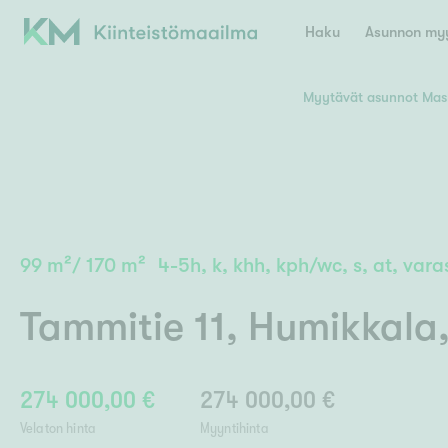
Haku
Asunnon myy
Myytävät asunnot Mas
Valitse lähin myymäläpaikkakunta
Asun
E
K
Kiint
Tarj
Espoo
Ka
Ka
99
m²
/
170
m²
4-5h, k, khh, kph/wc, s, at, varas
Ki
Kiint
Ko
H
Digi
Tammitie 11
,
Humikkala
Hamina
Helsinki
Hyvinkää
Avoi
L
Hämeenlinna
Lah
274 000,00 €
274 000,00 €
Lev
I
Päätök
Velaton hinta
Myyntihinta